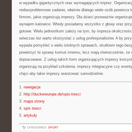
w wypadku gigantycznych oraz wymagających imprez. Organizacj
niebezproblemowe zadanie, właśnie dlatego wiele osób powierza
firmom, jakie organizują imprezy. Dla dzieci przeważnie organizu
wynajem katowice. Wtedy posiadamy wszystko z głowy oraz prz
gotowe. Wielu jednostkom zależy na tym, by impreza okolicznoś
wówczas też warto skorzystać z usług profesjonalistów. A by pr
wypada pomyśleć o wielu istotnych sprawach, skutkiem tego bezp
powierzyć te sprawy komuś innemu, lecz mają równocześnie, że 
dopracowane. Z usług takich form organizujących imprezy korzyst
organizują na przykład szkolenia, imprezy integracyjne czy eventy
chęci aby takie imprezy aranżować samodzielnie.
1.
nawigacja
2.
http://duckereurope.de/spis-tresci
3.
mapa strony
4.
spis tresci
5.
artykuly
CATEGORIES:
SPORT