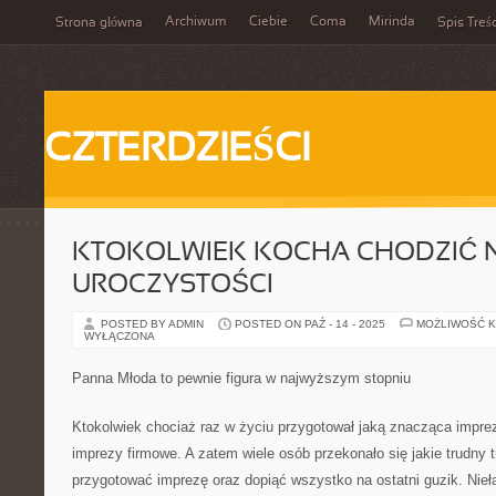
Archiwum
Ciebie
Coma
Mirinda
Strona główna
Spis Treśc
CZTERDZIEŚCI
KTOKOLWIEK KOCHA CHODZIĆ 
UROCZYSTOŚCI
POSTED BY ADMIN
POSTED ON PAŹ - 14 - 2025
MOŻLIWOŚĆ 
WYŁĄCZONA
Panna Młoda to pewnie figura w najwyższym stopniu
Ktokolwiek chociaż raz w życiu przygotował jaką znacząca imprezę
imprezy firmowe. A zatem wiele osób przekonało się jakie trudny 
przygotować imprezę oraz dopiąć wszystko na ostatni guzik. Nieł