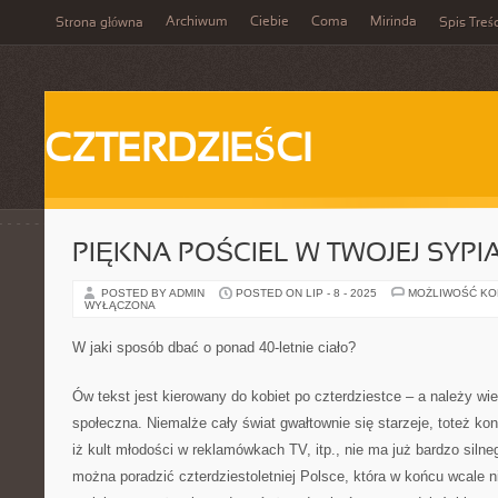
Archiwum
Ciebie
Coma
Mirinda
Strona główna
Spis Treśc
CZTERDZIEŚCI
PIĘKNA POŚCIEL W TWOJEJ SYPI
POSTED BY ADMIN
POSTED ON LIP - 8 - 2025
MOŻLIWOŚĆ K
WYŁĄCZONA
W jaki sposób dbać o ponad 40-letnie ciało?
Ów tekst jest kierowany do kobiet po czterdziestce – a należy wie
społeczna. Niemalże cały świat gwałtownie się starzeje, toteż k
iż kult młodości w reklamówkach TV, itp., nie ma już bardzo silne
można poradzić czterdziestoletniej Polsce, która w końcu wcale ni