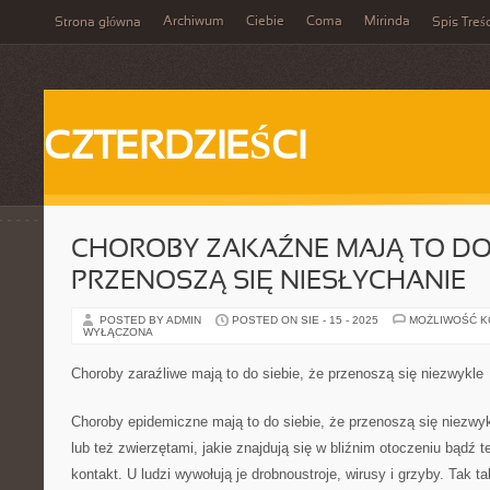
Archiwum
Ciebie
Coma
Mirinda
Strona główna
Spis Treśc
CZTERDZIEŚCI
CHOROBY ZAKAŹNE MAJĄ TO DO S
PRZENOSZĄ SIĘ NIESŁYCHANIE
POSTED BY ADMIN
POSTED ON SIE - 15 - 2025
MOŻLIWOŚĆ 
WYŁĄCZONA
Choroby zaraźliwe mają to do siebie, że przenoszą się niezwykle
Choroby epidemiczne mają to do siebie, że przenoszą się niezwy
lub też zwierzętami, jakie znajdują się w bliźnim otoczeniu bądź
kontakt. U ludzi wywołują je drobnoustroje, wirusy i grzyby. Tak ta