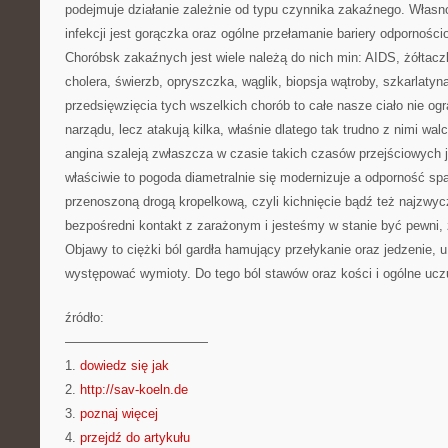
podejmuje działanie zależnie od typu czynnika zakaźnego. Własn
infekcji jest gorączka oraz ogólne przełamanie bariery odpornośc
Choróbsk zakaźnych jest wiele należą do nich min: AIDS, żółtaczka
cholera, świerzb, opryszczka, wąglik, biopsja wątroby, szkarlatyna
przedsięwzięcia tych wszelkich chorób to całe nasze ciało nie ogr
narządu, lecz atakują kilka, właśnie dlatego tak trudno z nimi wal
angina szaleją zwłaszcza w czasie takich czasów przejściowych ja
właściwie to pogoda diametralnie się modernizuje a odporność sp
przenoszoną drogą kropelkową, czyli kichnięcie bądź też najzwycz
bezpośredni kontakt z zarażonym i jesteśmy w stanie być pewni, 
Objawy to ciężki ból gardła hamujący przełykanie oraz jedzenie, 
występować wymioty. Do tego ból stawów oraz kości i ogólne uczu
źródło:
———————————
1.
dowiedz się jak
2.
http://sav-koeln.de
3.
poznaj więcej
4.
przejdź do artykułu