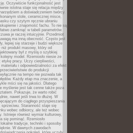
cję. Oczywiście funkcjonalność jest
ównie istotna staje się relacja między
 narzędziem a doświadczeniem twórcy.
konanym stole, ceramicznej misce,
asku czy szytym ręcznie ubraniu
skupienie i znajomość fachu. To nie są
 łatwo zamknąć w tabeli parametrów.
zuwa je raczej intuicyjnie. Przedmiot
uwagą ma inną obecność. Często jest
ły, lepiej się starzeje i budzi większe
 niż produkt masowy, który od
jektowany był z myślą o szybkiej
kolejny model. Rzemiosło niesie ze
 etykę pracy. Uczy cierpliwości,
materiału i odpowiedzialności za efekt
rzeciwieństwie do produkcji
wyłącznie na tempo nie pozwala tak
błędów. Każdy etap ma znaczenie, a
kle mści się na jakości. Dlatego
e myślenie jest tak cenne także poza
tatem. Pokazuje, że warto robić
dnie, nawet jeśli trwa to dłużej. W
hęcającym do ciągłego przyspieszania
t sprzeciwu. Staranność staje się
nku wobec odbiorcy, ale też wobec
y. Istnieje również wymiar kulturowy,
da się pominąć. Rzemiosło
lokalne tradycje, techniki i sposoby
pięknie. W dawnych zawodach
doświadczenia pokoleń, które uczyły