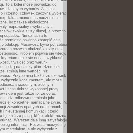
zji. To z kolei może prowadzić do
owiedzialnych wyborów. Zamiast
o i często, człowiek zaczyna wybierać
epiej. Taka zmiana ma znaczenie nie
czne, lecz także ekologiczne.
wały, naprawialny i wykonany z
riałów zwykle służy dłużej, a przez to
ej odpadów. Nie oznacza to
że rzemiosło powinno zastąpić całą
 produkcję. Masowość bywa potrzebna
szarach pozwala obniżać koszty oraz
ostępność. Problem pojawia się wtedy,
kryterium staje się cena i szybkość
akość, trwałość oraz warunki
 schodzą na dalszy plan. Rzemiosło
że istnieją inne wartości niż
owość. Przypomina także, że człowiek
ć wyłącznie konsumentem, ale może
 odbiorcą świadomym, zdolnym
zt i sens dobrze wykonanej pracy.
wiskiem jest także to, że coraz
ch ludzi odkrywa rzemiosło jako
rdziej konkretne, namacalne życie. Po
nacji zawodów opartych na ekranach,
h i nieustannej komunikacji część
 tęsknić za pracą, której efekt można
otknąć. Warsztat daje inną satysfakcję
y obieg informacji. Pozwala mierzyć się
ym materiałem, a nie wyłącznie z