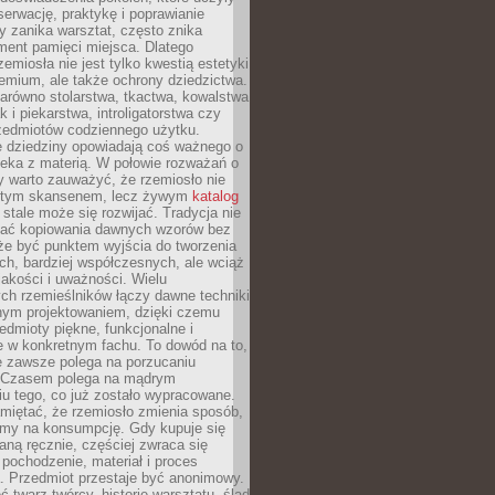
serwację, praktykę i poprawianie
y zanika warsztat, często znika
ment pamięci miejsca. Dlatego
zemiosła nie jest tylko kwestią estetyki
emium, ale także ochrony dziedzictwa.
arówno stolarstwa, tkactwa, kowalstwa
ak i piekarstwa, introligatorstwa czy
rzedmiotów codziennego użytku.
e dziedziny opowiadają coś ważnego o
wieka z materią. W połowie rozważań o
y warto zauważyć, że rzemiosło nie
ętym skansenem, lecz żywym
katalog
 stale może się rozwijać. Tradycja nie
ać kopiowania dawnych wzorów bez
oże być punktem wyjścia do tworzenia
h, bardziej współczesnych, ale wciąż
jakości i uważności. Wielu
ch rzemieślników łączy dawne techniki
ym projektowaniem, dzięki czemu
edmioty piękne, funkcjonalne i
e w konkretnym fachu. To dowód na to,
e zawsze polega na porzucaniu
. Czasem polega na mądrym
u tego, co już zostało wypracowane.
miętać, że rzemiosło zmienia sposób,
zymy na konsumpcję. Gdy kupuje się
ną ręcznie, częściej zwraca się
 pochodzenie, materiał i proces
. Przedmiot przestaje być anonimowy.
 twarz twórcy, historię warsztatu, ślad