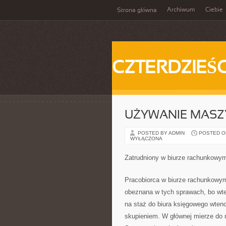
Archiwum
Ciebie
Strona główna
CZTERDZIEŚC
UŻYWANIE MASZ
POSTED BY ADMIN
POSTED ON 
WYŁĄCZONA
Zatrudniony w biurze rachunkowy
Pracobiorca w biurze rachunkowym
obeznana w tych sprawach, bo wtenc
na staż do biura księgowego wten
skupieniem. W głównej mierze do na