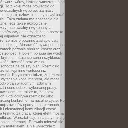
 twarz twórcy, historię warsztatu, ślad
zji. To z kolei może prowadzić do
owiedzialnych wyborów. Zamiast
o i często, człowiek zaczyna wybierać
epiej. Taka zmiana ma znaczenie nie
czne, lecz także ekologiczne.
wały, naprawialny i wykonany z
riałów zwykle służy dłużej, a przez to
ej odpadów. Nie oznacza to
że rzemiosło powinno zastąpić całą
 produkcję. Masowość bywa potrzebna
szarach pozwala obniżać koszty oraz
ostępność. Problem pojawia się wtedy,
kryterium staje się cena i szybkość
akość, trwałość oraz warunki
 schodzą na dalszy plan. Rzemiosło
że istnieją inne wartości niż
owość. Przypomina także, że człowiek
ć wyłącznie konsumentem, ale może
 odbiorcą świadomym, zdolnym
zt i sens dobrze wykonanej pracy.
wiskiem jest także to, że coraz
ch ludzi odkrywa rzemiosło jako
rdziej konkretne, namacalne życie. Po
nacji zawodów opartych na ekranach,
h i nieustannej komunikacji część
 tęsknić za pracą, której efekt można
otknąć. Warsztat daje inną satysfakcję
y obieg informacji. Pozwala mierzyć się
ym materiałem, a nie wyłącznie z