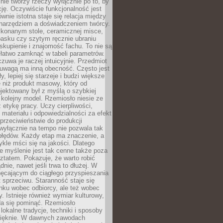
nie tworzy rzeczy wyłącznie po to, by
cję. Oczywiście funkcjonalność jest
ównie istotna staje się relacja między
 narzędziem a doświadczeniem twórcy.
konanym stole, ceramicznej misce,
asku czy szytym ręcznie ubraniu
skupienie i znajomość fachu. To nie są
 łatwo zamknąć w tabeli parametrów.
zuwa je raczej intuicyjnie. Przedmiot
uwagą ma inną obecność. Często jest
ły, lepiej się starzeje i budzi większe
 niż produkt masowy, który od
jektowany był z myślą o szybkiej
kolejny model. Rzemiosło niesie ze
 etykę pracy. Uczy cierpliwości,
materiału i odpowiedzialności za efekt
rzeciwieństwie do produkcji
wyłącznie na tempo nie pozwala tak
błędów. Każdy etap ma znaczenie, a
kle mści się na jakości. Dlatego
e myślenie jest tak cenne także poza
tatem. Pokazuje, że warto robić
dnie, nawet jeśli trwa to dłużej. W
hęcającym do ciągłego przyspieszania
t sprzeciwu. Staranność staje się
nku wobec odbiorcy, ale też wobec
y. Istnieje również wymiar kulturowy,
da się pominąć. Rzemiosło
lokalne tradycje, techniki i sposoby
pięknie. W dawnych zawodach