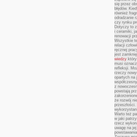
się przez ob
błędów. Kied
również frag
odradzanie r
czy rynku pr
Dotyczy to z
i ceramiki, j
renowacji p
Wszystkie t
relacji czło
ręcznej prac
jest zamkni
wiedzy
który
musi oznacz
refleksji. M
rzeczy nowyc
opartych na 
współczesny
z nowoczesn
powstają prz
zakorzenion
że rozwój ni
przeszłości
wykorzystani
Warto też pa
w jaki patr
rzecz wykona
uwagę na jej
powstawania
Zaczyna mieć