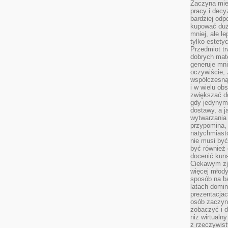
Zaczyna mieć
pracy i decy
bardziej odp
kupować duż
mniej, ale l
tylko estety
Przedmiot tr
dobrych mate
generuje mni
oczywiście, 
współczesną
i w wielu ob
zwiększać d
gdy jedynym 
dostawy, a j
wytwarzania
przypomina, 
natychmiast
nie musi by
być również
docenić kuns
Ciekawym zja
więcej młody
sposób na ba
latach domi
prezentacjac
osób zaczyna
zobaczyć i d
niż wirtualn
z rzeczywist