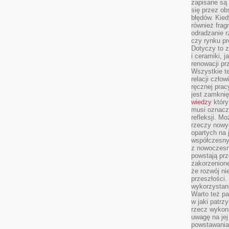
zapisane są 
się przez ob
błędów. Kied
również frag
odradzanie r
czy rynku pr
Dotyczy to z
i ceramiki, j
renowacji p
Wszystkie t
relacji czło
ręcznej prac
jest zamkni
wiedzy
który
musi oznacz
refleksji. M
rzeczy nowyc
opartych na 
współczesny
z nowoczesn
powstają prz
zakorzenion
że rozwój ni
przeszłości
wykorzystani
Warto też pa
w jaki patr
rzecz wykona
uwagę na jej
powstawania