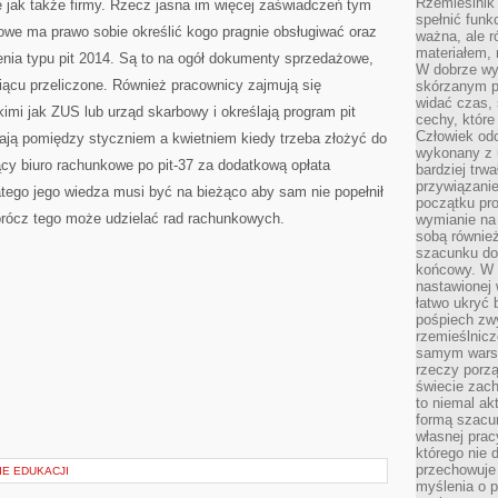
Rzemieślnik 
 jak także firmy. Rzecz jasna im więcej zaświadczeń tym
spełnić funk
owe ma prawo sobie określić kogo pragnie obsługiwać oraz
ważna, ale r
materiałem,
enia typu pit 2014. Są to na ogół dokumenty sprzedażowe,
W dobrze wy
ącu przeliczone. Również pracownicy zajmują się
skórzanym p
widać czas, 
imi jak ZUS lub urząd skarbowy i określają program pit
cechy, które
Człowiek odc
ają pomiędzy styczniem a kwietniem kiedy trzeba złożyć do
wykonany z 
ący biuro rachunkowe po pit-37 za dodatkową opłata
bardziej trwa
przywiązanie
atego jego wiedza musi być na bieżąco aby sam nie popełnił
początku pro
prócz tego może udzielać rad rachunkowych.
wymianie na 
sobą również
szacunku do 
końcowy. W p
nastawionej 
łatwo ukryć 
pośpiech zwy
rzemieślnicz
samym warsz
rzeczy porzą
świecie zac
to niemal ak
formą szacu
własnej prac
którego nie 
przechowuje 
IE EDUKACJI
myślenia o 