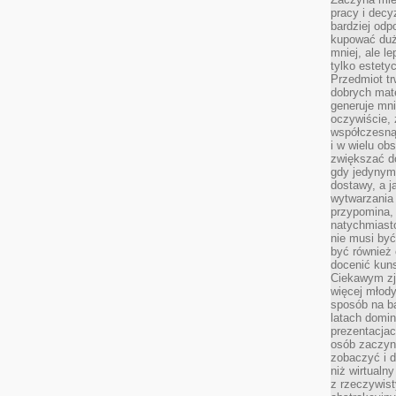
pracy i decy
bardziej odp
kupować duż
mniej, ale l
tylko estety
Przedmiot tr
dobrych mate
generuje mni
oczywiście, 
współczesną
i w wielu ob
zwiększać d
gdy jedynym 
dostawy, a j
wytwarzania
przypomina, 
natychmiast
nie musi by
być również
docenić kuns
Ciekawym zja
więcej młody
sposób na ba
latach domi
prezentacjac
osób zaczyna
zobaczyć i d
niż wirtualn
z rzeczywist