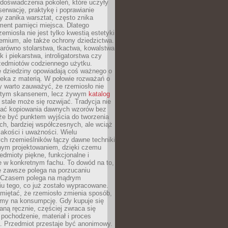
doświadczenia pokoleń, które uczyły
serwację, praktykę i poprawianie
y zanika warsztat, często znika
ment pamięci miejsca. Dlatego
zemiosła nie jest tylko kwestią estetyki
emium, ale także ochrony dziedzictwa.
arówno stolarstwa, tkactwa, kowalstwa
ak i piekarstwa, introligatorstwa czy
rzedmiotów codziennego użytku.
e dziedziny opowiadają coś ważnego o
wieka z materią. W połowie rozważań o
y warto zauważyć, że rzemiosło nie
ętym skansenem, lecz żywym
katalog
 stale może się rozwijać. Tradycja nie
ać kopiowania dawnych wzorów bez
oże być punktem wyjścia do tworzenia
h, bardziej współczesnych, ale wciąż
jakości i uważności. Wielu
ch rzemieślników łączy dawne techniki
ym projektowaniem, dzięki czemu
edmioty piękne, funkcjonalne i
e w konkretnym fachu. To dowód na to,
e zawsze polega na porzucaniu
. Czasem polega na mądrym
u tego, co już zostało wypracowane.
miętać, że rzemiosło zmienia sposób,
zymy na konsumpcję. Gdy kupuje się
ną ręcznie, częściej zwraca się
 pochodzenie, materiał i proces
. Przedmiot przestaje być anonimowy.