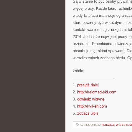
Są w stanie to być osoby prywatne
więcej pracy. Każde biuro rachunk
wtedy ta praca ma swoje ogranicz
które powinny być w każdym miesi
kontaktowaniem się z urzędami tak
2014. Jednakże najwięcej pracy m
urzędu pit. Pracobiorca odwiedzaj
absorbuje się takimi sprawami. Dl
w rozliczeniach żadnego błędu. O
źródło:
———————————
1.
przejdź dalej
2.
http://keiomed-ski.com
3.
odwiedź witrynę
4.
http://kvil-en.com
5.
zobacz wpis
CATEGORIES:
RODZICE W SYSTEM