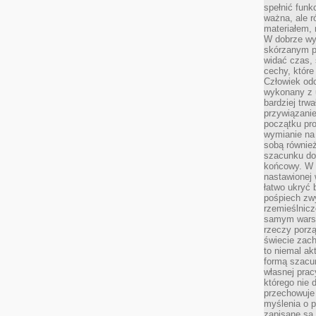
spełnić funk
ważna, ale r
materiałem,
W dobrze wy
skórzanym p
widać czas, 
cechy, które
Człowiek odc
wykonany z 
bardziej trwa
przywiązanie
początku pro
wymianie na 
sobą również
szacunku do 
końcowy. W p
nastawionej 
łatwo ukryć 
pośpiech zwy
rzemieślnicz
samym warsz
rzeczy porzą
świecie zac
to niemal ak
formą szacu
własnej prac
którego nie 
przechowuje 
myślenia o 
zapisane są 