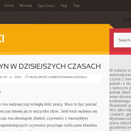
Coma
Mirinda
Tagi
Tagi
Spis Treści
SUB
I
YN W DZISIEJSZYCH CZASACH
W świecie z
automatyzac
UŻYWANIE
LIP - 6 - 2025
MOŻLIWOŚĆ KOMENTOWANIA
ZOSTAŁA
czymś z inne
MASZYN
powoli i z d
W
DZISIEJSZYCH
z tańszymi p
CZASACH
m
jednak właśn
nowo doceni
konkretnego
 ma nadzwyczaj rozległą ilość pracy. Musi to być postać
Rzemiosło po
lecz jako o
zas łatwiej jej to wszystko idzie. Jeśli ktoś wybiera się
czasach, gd
czas ma obowiązek śledzić czynności z niezwykłym
błyskawiczni
praca odzysk
jistotniejszych czynności przystaje rozliczanie klientów.
przedmiot mo