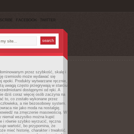
SCRIBE
FACEBOOK
TWITTER
dominowanym przez szybkość, skalę i
ję rzemiosło może wydawać się
j epoki. Produkty wytwarzane ręcznie,
użą uwagą często przegrywają w starciu
rzedmiotami dostępnymi od ręki. A
ie dziś coraz więcej osób zaczyna na
ać to, co zostało wykonane przez
 człowieka, a nie bezosobowy system.
wraca nie jako moda na nostalgię,
dpowiedź na zmęczenie masowością. W
y niemal wszystko można kupić
e i równie szybko wyrzucić, ręczna
uje wartość, bo przypomina, że
że mieć historię, charakter i trwałość.