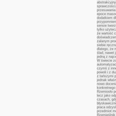
abstrakcyjn
sprawczości, 
przesuwania
epoce masow
dodatkiem d
przypomnieni
sensie tworz
tylko użytec
że wartość c
doświadczeni
zalanym pro
siebie ręczn
dlatego, że 
ślad, nawet 
jedną z najc
W świecie z
automatyzac
czymś z inne
powoli i z d
z tańszymi p
jednak właśn
nowo doceni
konkretnego
Rzemiosło po
lecz jako o
czasach, gd
błyskawiczni
praca odzysk
przedmiot mo
Rzemieślnik 