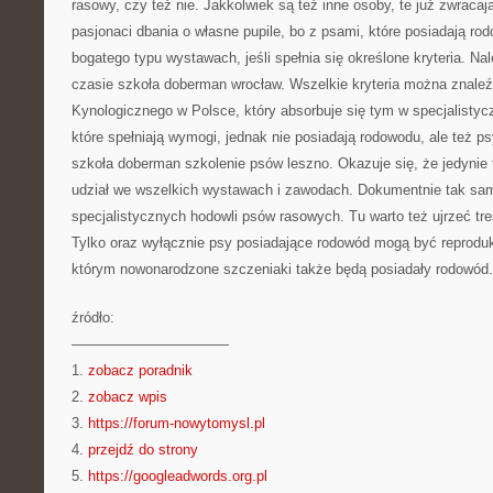
rasowy, czy też nie. Jakkolwiek są też inne osoby, te już zwracaj
pasjonaci dbania o własne pupile, bo z psami, które posiadają 
bogatego typu wystawach, jeśli spełnia się określone kryteria. N
czasie szkoła doberman wrocław. Wszelkie kryteria można znal
Kynologicznego w Polsce, który absorbuje się tym w specjalisty
które spełniają wymogi, jednak nie posiadają rodowodu, ale też
szkoła doberman szkolenie psów leszno. Okazuje się, że jedynie t
udział we wszelkich wystawach i zawodach. Dokumentnie tak sam
specjalistycznych hodowli psów rasowych. Tu warto też ujrzeć tr
Tylko oraz wyłącznie psy posiadające rodowód mogą być reprodukt
którym nowonarodzone szczeniaki także będą posiadały rodowód.
źródło:
———————————
1.
zobacz poradnik
2.
zobacz wpis
3.
https://forum-nowytomysl.pl
4.
przejdź do strony
5.
https://googleadwords.org.pl