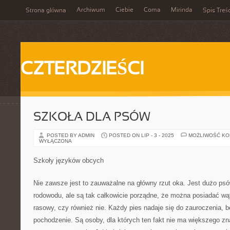
Archiwum
Ciebie
Coma
Mirinda
Strona główna
Spis Treśc
CZTERDZIEŚCI
SZKOŁA DLA PSÓW
POSTED BY ADMIN
POSTED ON LIP - 3 - 2025
MOŻLIWOŚĆ K
WYŁĄCZONA
Szkoły języków obcych
Nie zawsze jest to zauważalne na główny rzut oka. Jest dużo psów
rodowodu, ale są tak całkowicie porządne, że można posiadać wątp
rasowy, czy również nie. Każdy pies nadaje się do zauroczenia, 
pochodzenie. Są osoby, dla których ten fakt nie ma większego zna