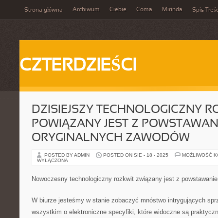
Archiwum
Ciebie
Coma
Mirinda
Strona główna
Spis Treśc
CZTERDZIEŚCI
DZISIEJSZY TECHNOLOGICZNY R
POWIĄZANY JEST Z POWSTAWAN
ORYGINALNYCH ZAWODÓW
POSTED BY ADMIN
POSTED ON SIE - 18 - 2025
MOŻLIWOŚĆ 
WYŁĄCZONA
Nowoczesny technologiczny rozkwit związany jest z powstawani
W biurze jesteśmy w stanie zobaczyć mnóstwo intrygujących spr
wszystkim o elektroniczne specyfiki, które widoczne są praktycz