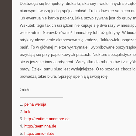
Dostrzega się komputery, drukarki, skanery i wiele innych sprzętó
biurowymi tworzą jedną spójną całość. Tu bindownice są nieco dr
lub ewentualnie kartka papieru, jaka przypisywana jest do grupy 
Wskutek tego takich urządzeń nie kupuje się dwa razy w miesiącu
wielokrotnie. Sprawdź również laminatory lub też gilotyny. W biura
artykuły niezmiernie ekspresowo się kończą. Jakkolwiek urządze
baśń. To w głównej mierze wytrzymałe i wypróbowane oprzyrządow
przydają się przy papierkowych pracach. Niektóre specjalistyczn
się w jeszcze inny asortyment. Wszystko dla robotników i z myśl
pracy. Dzięki temu biuro jest wydajniejsze. O to przecież chodziło
prowadzą takie biura. Sprzęty spełniają swoją rolę.
źródło:
———————————
1.
pełna wersja
2.
link
3.
http://teatime-andmore.de
4.
http://teeminna.de
5.
http://temic-hf.de