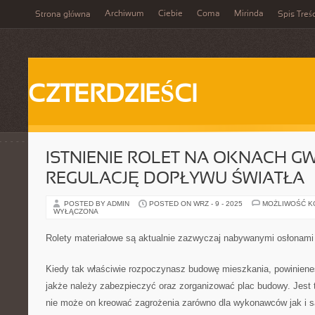
Archiwum
Ciebie
Coma
Mirinda
Strona główna
Spis Treśc
CZTERDZIEŚCI
ISTNIENIE ROLET NA OKNACH G
REGULACJĘ DOPŁYWU ŚWIATŁA
POSTED BY ADMIN
POSTED ON WRZ - 9 - 2025
MOŻLIWOŚĆ 
WYŁĄCZONA
Rolety materiałowe są aktualnie zazwyczaj nabywanymi osłonami
Kiedy tak właściwie rozpoczynasz budowę mieszkania, powiniene
jakże należy zabezpieczyć oraz zorganizować plac budowy. Jest 
nie może on kreować zagrożenia zarówno dla wykonawców jak i s