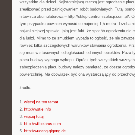
wszystkim dla dzieci. Najistotniejszą rzeczą jest ogrodzenie placu
zrealizować przed zainicjowaniem robót budowlanych. Tutaj pomoc
nitownica akumulatorowa – http://sklep.centrumizolacji.com.pl/.
tym przypadku powinien wynosić co najmniej 1,5 metra. Trzeba n
najważniejszej sprawie, jaką jest fakt, że sposób ogrodzenia nie
dla ludzi. Mimo to ze smutkiem wypada to ogłosić, że nie zawsze 
również kilka szczegółowych warunków stawiania ogrodzenia. P
się musi w stosownych odległościach od innych obiektów. Poza 
placu budowy wymaga wykopu. Oprócz tych wszystkich ważnych 
zabezpieczenia placu budowy należy pamiętać, że obszar ogrodz
powierzchnię. Ma obowiązek być ona wystarczający do przechowy
źródło:
———————————
1.
więcej na ten temat
2.
http://wstie.info
3.
więcej tutaj
4.
http://wtfbelarus.com
5.
http://wudang-qigong.de