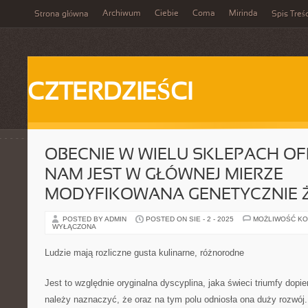
Archiwum
Ciebie
Coma
Mirinda
Strona główna
Spis Treśc
CZTERDZIEŚCI
OBECNIE W WIELU SKLEPACH 
NAM JEST W GŁÓWNEJ MIERZE
MODYFIKOWANA GENETYCZNIE
POSTED BY ADMIN
POSTED ON SIE - 2 - 2025
MOŻLIWOŚĆ K
WYŁĄCZONA
Ludzie mają rozliczne gusta kulinarne, różnorodne
Jest to względnie oryginalna dyscyplina, jaka świeci triumfy dopier
należy naznaczyć, że oraz na tym polu odniosła ona duży rozwó