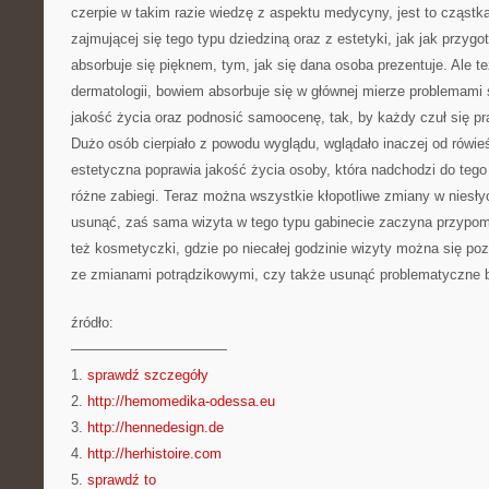
czerpie w takim razie wiedzę z aspektu medycyny, jest to cząstka
zajmującej się tego typu dziedziną oraz z estetyki, jak jak przygo
absorbuje się pięknem, tym, jak się dana osoba prezentuje. Ale 
dermatologii, bowiem absorbuje się w głównej mierze problemam
jakość życia oraz podnosić samoocenę, tak, by każdy czuł się p
Dużo osób cierpiało z powodu wyglądu, wglądało inaczej od rówi
estetyczna poprawia jakość życia osoby, która nadchodzi do tego 
różne zabiegi. Teraz można wszystkie kłopotliwe zmiany w niesły
usunąć, zaś sama wizyta w tego typu gabinecie zaczyna przypomi
też kosmetyczki, gdzie po niecałej godzinie wizyty można się po
ze zmianami potrądzikowymi, czy także usunąć problematyczne b
źródło:
———————————
1.
sprawdź szczegóły
2.
http://hemomedika-odessa.eu
3.
http://hennedesign.de
4.
http://herhistoire.com
5.
sprawdź to