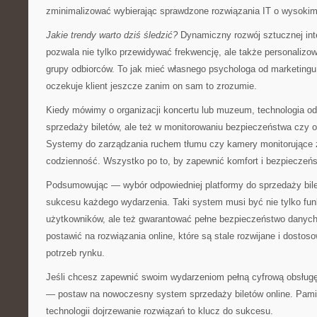
zminimalizować wybierając sprawdzone rozwiązania IT o wysoki
Jakie trendy warto dziś śledzić?
Dynamiczny rozwój sztucznej intel
pozwala nie tylko przewidywać frekwencję, ale także personalizo
grupy odbiorców. To jak mieć własnego psychologa od marketing
oczekuje klient jeszcze zanim on sam to zrozumie.
Kiedy mówimy o organizacji koncertu lub muzeum, technologia odg
sprzedaży biletów, ale też w monitorowaniu bezpieczeństwa czy op
Systemy do zarządzania ruchem tłumu czy kamery monitorujące z 
codzienność. Wszystko po to, by zapewnić komfort i bezpieczeń
Podsumowując — wybór odpowiedniej platformy do sprzedaży bil
sukcesu każdego wydarzenia. Taki system musi być nie tylko funkc
użytkowników, ale też gwarantować pełne bezpieczeństwo danych 
postawić na rozwiązania online, które są stale rozwijane i dost
potrzeb rynku.
Jeśli chcesz zapewnić swoim wydarzeniom pełną cyfrową obsług
— postaw na nowoczesny system sprzedaży biletów online. Pami
technologii dojrzewanie rozwiązań to klucz do sukcesu.