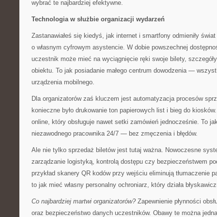
wybrać te najbardziej efektywne.
Technologia w służbie organizacji wydarzeń
Zastanawiałeś się kiedyś, jak internet i smartfony odmieniły świ
o własnym cyfrowym asystencie. W dobie powszechnej dostępno
uczestnik może mieć na wyciągnięcie ręki swoje bilety, szczegó
obiektu. To jak posiadanie małego centrum dowodzenia — wszyst
urządzenia mobilnego.
Dla organizatorów zaś kluczem jest automatyzacja procesów sprze
konieczne było drukowanie ton papierowych list i bieg do kioskó
online, który obsługuje nawet setki zamówień jednocześnie. To ja
niezawodnego pracownika 24/7 — bez zmęczenia i błędów.
Ale nie tylko sprzedaż biletów jest tutaj ważna. Nowoczesne sys
zarządzanie logistyką, kontrolą dostępu czy bezpieczeństwem p
przykład skanery QR kodów przy wejściu eliminują tłumaczenie p
to jak mieć własny personalny ochroniarz, który działa błyskawicz
Co najbardziej martwi organizatorów?
Zapewnienie płynności obs
oraz bezpieczeństwo danych uczestników. Obawy te można jedna