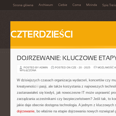
Archiwum
Ciebie
Coma
Mirinda
Strona główna
Spis Treśc
CZTERDZIEŚCI
DOJRZEWANIE: KLUCZOWE ETAPY
POSTED BY ADMIN
POSTED ON CZE - 20 - 2025
MOŻLIWOŚĆ 
WYŁĄCZONA
W dzisiejszych czasach organizacja wydarzeń, koncertów czy m
kreatywności i pasji, ale także korzystania z najnowszych techn
zastanawiałeś się kiedyś, jak nowoczesne IT może usprawnić pro
zarządzania uczestnikami czy bezpieczeństwem? Jeśli tak, to ko
jakie daje obecnie dostępna technologia. A jednym z kluczowych 
dojrzewanie
, bo właśnie na etapie dojrzewania nowych rozwiązań 