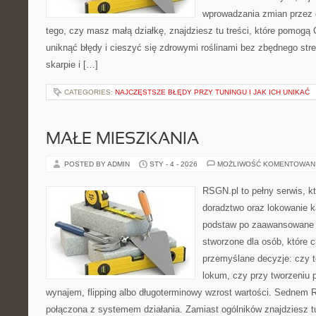
wprowadzania zmian przez c
tego, czy masz małą działkę, znajdziesz tu treści, które pomogą 
uniknąć błędy i cieszyć się zdrowymi roślinami bez zbędnego st
skarpie i […]
CATEGORIES:
NAJCZĘSTSZE BŁĘDY PRZY TUNINGU I JAK ICH UNIKAĆ
MAŁE MIESZKANIA
POSTED BY ADMIN
STY - 4 - 2026
MOŻLIWOŚĆ KOMENTOWAN
RSGN.pl to pełny serwis, k
doradztwo oraz lokowanie k
podstaw po zaawansowane s
stworzone dla osób, które
przemyślane decyzje: czy t
lokum, czy przy tworzeniu p
wynajem, flipping albo długoterminowy wzrost wartości. Sednem 
połączona z systemem działania. Zamiast ogólników znajdziesz tu