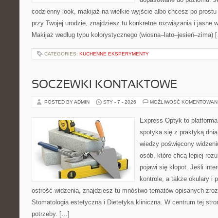
codzienny look, makijaż na wielkie wyjście albo chcesz po prostu 
przy Twojej urodzie, znajdziesz tu konkretne rozwiązania i jasne
Makijaż według typu kolorystycznego (wiosna–lato–jesień–zima) 
CATEGORIES:
KUCHENNE EKSPERYMENTY
SOCZEWKI KONTAKTOWE
POSTED BY ADMIN
STY - 7 - 2026
MOŻLIWOŚĆ KOMENTOWAN
Express Optyk to platforma
spotyka się z praktyką dni
wiedzy poświęcony widzeniu
osób, które chcą lepiej ro
pojawi się kłopot. Jeśli int
kontrole, a także okulary i
ostrość widzenia, znajdziesz tu mnóstwo tematów opisanych zroz
Stomatologia estetyczna i Dietetyka kliniczna. W centrum tej stron
potrzeby. […]