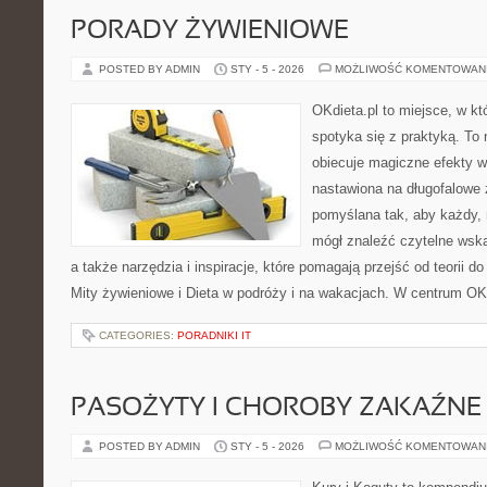
PORADY ŻYWIENIOWE
POSTED BY ADMIN
STY - 5 - 2026
MOŻLIWOŚĆ KOMENTOWAN
OKdieta.pl to miejsce, w k
spotyka się z praktyką. To n
obiecuje magiczne efekty w 
nastawiona na długofalowe 
pomyślana tak, aby każdy, n
mógł znaleźć czytelne wska
a także narzędzia i inspiracje, które pomagają przejść od teorii d
Mity żywieniowe i Dieta w podróży i na wakacjach. W centrum OK
CATEGORIES:
PORADNIKI IT
PASOŻYTY I CHOROBY ZAKAŹNE
POSTED BY ADMIN
STY - 5 - 2026
MOŻLIWOŚĆ KOMENTOWAN