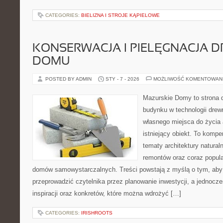
CATEGORIES:
BIELIZNA I STROJE KĄPIELOWE
KONSERWACJA I PIELĘGNACJA 
DOMU
POSTED BY ADMIN
STY - 7 - 2026
MOŻLIWOŚĆ KOMENTOWAN
Mazurskie Domy to strona d
budynku w technologii drewn
własnego miejsca do życia 
istniejący obiekt. To kompe
tematy architektury natural
remontów oraz coraz popula
domów samowystarczalnych. Treści powstają z myślą o tym, aby
przeprowadzić czytelnika przez planowanie inwestycji, a jednocz
inspiracji oraz konkretów, które można wdrożyć […]
CATEGORIES:
IRISHROOTS