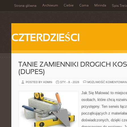
Archiwum
Ciebie
Coma
Mirinda
Strona główna
Spis Treśc
CZTERDZIEŚCI
TANIE ZAMIENNIKI DROGICH K
(DUPES)
POSTED BY ADMIN
STY - 8 - 2026
MOŻLIWOŚĆ KOMENTOWAN
Jak Się Malować to miejsc
osobach, które chcą rozwi
przystępny. Ten serwis łąc
początkujących z materiałam
doświadczonych, dzięki cze
dopasowane do poziomu. Je