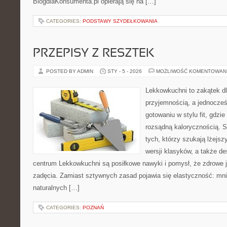
BlogdlaKonsumenta.pl opierają się na […]
CATEGORIES:
PODSTAWY SZYDEŁKOWANIA
PRZEPISY Z RESZTEK
POSTED BY ADMIN
STY - 5 - 2026
MOŻLIWOŚĆ KOMENTOWAN
Lekkowkuchni to zakątek dl
przyjemnością, a jednocześn
gotowaniu w stylu fit, gdzie
rozsądną kalorycznością. S
tych, którzy szukają lżejs
wersji klasyków, a także d
centrum Lekkowkuchni są posiłkowe nawyki i pomysł, że zdrowe 
zadęcia. Zamiast sztywnych zasad pojawia się elastyczność: mnie
naturalnych […]
CATEGORIES:
POZNAŃ