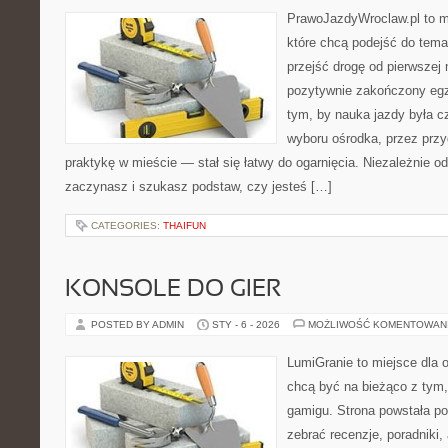
PrawoJazdyWroclaw.pl to m
które chcą podejść do tema
przejść drogę od pierwszej 
pozytywnie zakończony egz
tym, by nauka jazdy była c
wyboru ośrodka, przez przyg
praktykę w mieście — stał się łatwy do ogarnięcia. Niezależnie od
zaczynasz i szukasz podstaw, czy jesteś […]
CATEGORIES:
THAIFUN
KONSOLE DO GIER
POSTED BY ADMIN
STY - 6 - 2026
MOŻLIWOŚĆ KOMENTOWAN
LumiGranie to miejsce dla o
chcą być na bieżąco z tym, 
gamigu. Strona powstała po
zebrać recenzje, poradniki,