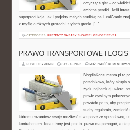
dotyczące gier – od wielkic
ambitne perełki. Jeśli inte
superprodukcje, jak i projekty małych studiów, na LumiGranie zna
z myślą o różnych gustach i stylach grania. […]
CATEGORIES:
PREZENTY NA BABY SHOWER I GENDER REVEAL
PRAWO TRANSPORTOWE I LOGIS
POSTED BY ADMIN
STY - 6 - 2026
MOŻLIWOŚĆ KOMENTOWAN
BlogdlaKonsumenta.pl to p
poradnikowy, który skupia 
życiu najbardziej uwiera: 
prawie cywilnym pokazanyc
powstało po to, aby przepis
suchy regulamin, zamienić n
któremu rozumiesz swoje możliwości w sporze ze sprzedawcą, us
kontrahentem. Idea strony jest prosta: prawo ma pomagać, a nie p