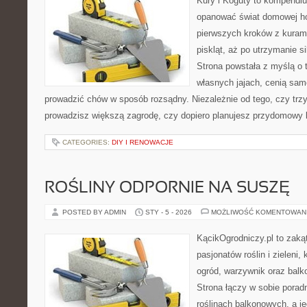
Kury i Koguty to kompendiu
opanować świat domowej ho
pierwszych kroków z kuram
piskląt, aż po utrzymanie s
Strona powstała z myślą o 
własnych jajach, cenią sam
prowadzić chów w sposób rozsądny. Niezależnie od tego, czy trz
prowadzisz większą zagrodę, czy dopiero planujesz przydomowy k
CATEGORIES:
DIY I RENOWACJE
ROŚLINY ODPORNIE NA SUSZĘ
POSTED BY ADMIN
STY - 5 - 2026
MOŻLIWOŚĆ KOMENTOWAN
KącikOgrodniczy.pl to zaką
pasjonatów roślin i zieleni,
ogród, warzywnik oraz bal
Strona łączy w sobie porad
roślinach balkonowych, a je