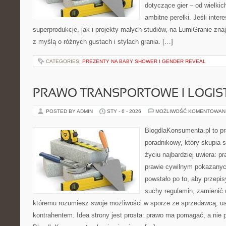
dotyczące gier – od wielkic
ambitne perełki. Jeśli inte
superprodukcje, jak i projekty małych studiów, na LumiGranie zna
z myślą o różnych gustach i stylach grania. […]
CATEGORIES:
PREZENTY NA BABY SHOWER I GENDER REVEAL
PRAWO TRANSPORTOWE I LOGIS
POSTED BY ADMIN
STY - 6 - 2026
MOŻLIWOŚĆ KOMENTOWAN
BlogdlaKonsumenta.pl to p
poradnikowy, który skupia 
życiu najbardziej uwiera: 
prawie cywilnym pokazanyc
powstało po to, aby przepis
suchy regulamin, zamienić n
któremu rozumiesz swoje możliwości w sporze ze sprzedawcą, us
kontrahentem. Idea strony jest prosta: prawo ma pomagać, a nie p