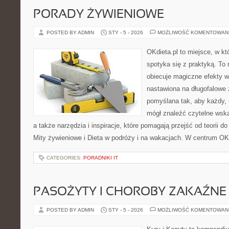
PORADY ŻYWIENIOWE
POSTED BY ADMIN
STY - 5 - 2026
MOŻLIWOŚĆ KOMENTOWAN
OKdieta.pl to miejsce, w k
spotyka się z praktyką. To n
obiecuje magiczne efekty w 
nastawiona na długofalowe 
pomyślana tak, aby każdy, n
mógł znaleźć czytelne wska
a także narzędzia i inspiracje, które pomagają przejść od teorii d
Mity żywieniowe i Dieta w podróży i na wakacjach. W centrum OK
CATEGORIES:
PORADNIKI IT
PASOŻYTY I CHOROBY ZAKAŹNE
POSTED BY ADMIN
STY - 5 - 2026
MOŻLIWOŚĆ KOMENTOWAN