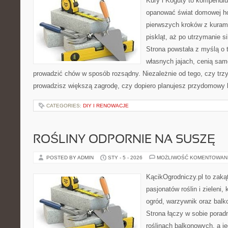
Kury i Koguty to kompendiu
opanować świat domowej ho
pierwszych kroków z kuram
piskląt, aż po utrzymanie s
Strona powstała z myślą o 
własnych jajach, cenią sam
prowadzić chów w sposób rozsądny. Niezależnie od tego, czy trz
prowadzisz większą zagrodę, czy dopiero planujesz przydomowy k
CATEGORIES:
DIY I RENOWACJE
ROŚLINY ODPORNIE NA SUSZĘ
POSTED BY ADMIN
STY - 5 - 2026
MOŻLIWOŚĆ KOMENTOWAN
KącikOgrodniczy.pl to zaką
pasjonatów roślin i zieleni,
ogród, warzywnik oraz bal
Strona łączy w sobie porad
roślinach balkonowych, a je