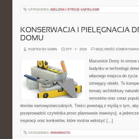
CATEGORIES:
BIELIZNA I STROJE KĄPIELOWE
KONSERWACJA I PIELĘGNACJA 
DOMU
POSTED BY ADMIN
STY - 7 - 2026
MOŻLIWOŚĆ KOMENTOWAN
Mazurskie Domy to strona d
budynku w technologii drewn
własnego miejsca do życia 
istniejący obiekt. To kompe
tematy architektury natural
remontów oraz coraz popula
domów samowystarczalnych. Treści powstają z myślą o tym, aby
przeprowadzić czytelnika przez planowanie inwestycji, a jednocz
inspiracji oraz konkretów, które można wdrożyć […]
CATEGORIES:
IRISHROOTS