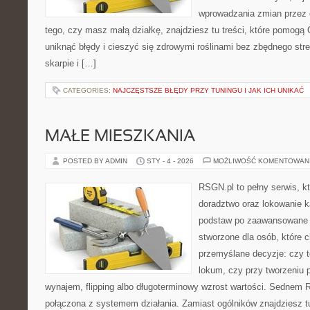
wprowadzania zmian przez c
tego, czy masz małą działkę, znajdziesz tu treści, które pomogą 
uniknąć błędy i cieszyć się zdrowymi roślinami bez zbędnego st
skarpie i […]
CATEGORIES:
NAJCZĘSTSZE BŁĘDY PRZY TUNINGU I JAK ICH UNIKAĆ
MAŁE MIESZKANIA
POSTED BY ADMIN
STY - 4 - 2026
MOŻLIWOŚĆ KOMENTOWAN
RSGN.pl to pełny serwis, k
doradztwo oraz lokowanie k
podstaw po zaawansowane s
stworzone dla osób, które
przemyślane decyzje: czy t
lokum, czy przy tworzeniu p
wynajem, flipping albo długoterminowy wzrost wartości. Sednem 
połączona z systemem działania. Zamiast ogólników znajdziesz tu