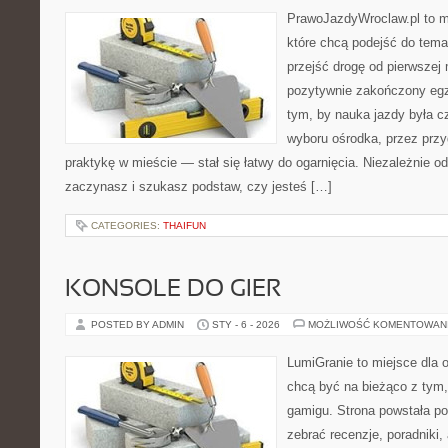
PrawoJazdyWroclaw.pl to m
które chcą podejść do tema
przejść drogę od pierwszej 
pozytywnie zakończony egz
tym, by nauka jazdy była c
wyboru ośrodka, przez przyg
praktykę w mieście — stał się łatwy do ogarnięcia. Niezależnie od
zaczynasz i szukasz podstaw, czy jesteś […]
CATEGORIES:
THAIFUN
KONSOLE DO GIER
POSTED BY ADMIN
STY - 6 - 2026
MOŻLIWOŚĆ KOMENTOWAN
LumiGranie to miejsce dla o
chcą być na bieżąco z tym, 
gamigu. Strona powstała po
zebrać recenzje, poradniki,