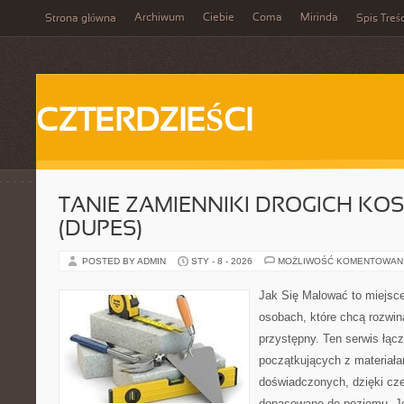
Archiwum
Ciebie
Coma
Mirinda
Strona główna
Spis Treśc
CZTERDZIEŚCI
TANIE ZAMIENNIKI DROGICH K
(DUPES)
POSTED BY ADMIN
STY - 8 - 2026
MOŻLIWOŚĆ KOMENTOWAN
Jak Się Malować to miejsc
osobach, które chcą rozwi
przystępny. Ten serwis łąc
początkujących z materiałam
doświadczonych, dzięki cze
dopasowane do poziomu. Je