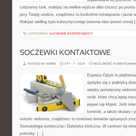
codzienny look, makijaż na wielkie wyjście albo chcesz po prostu 
przy Twojej urodzie, znajdziesz tu konkretne rozwiązania i jasne
Makijaż według typu kolorystycznego (wiosna–lato–jesień–zima) 
CATEGORIES:
KUCHENNE EKSPERYMENTY
SOCZEWKI KONTAKTOWE
POSTED BY ADMIN
STY - 7 - 2026
MOŻLIWOŚĆ KOMENTOWAN
Express Optyk to platforma
spotyka się z praktyką dni
wiedzy poświęcony widzeniu
osób, które chcą lepiej ro
pojawi się kłopot. Jeśli int
kontrole, a także okulary i
ostrość widzenia, znajdziesz tu mnóstwo tematów opisanych zroz
Stomatologia estetyczna i Dietetyka kliniczna. W centrum tej stron
potrzeby. […]