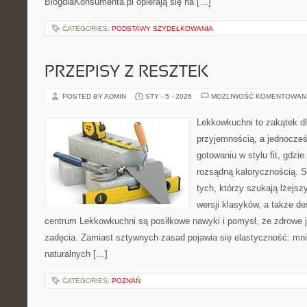
BlogdlaKonsumenta.pl opierają się na […]
CATEGORIES:
PODSTAWY SZYDEŁKOWANIA
PRZEPISY Z RESZTEK
POSTED BY ADMIN
STY - 5 - 2026
MOŻLIWOŚĆ KOMENTOWAN
Lekkowkuchni to zakątek dl
przyjemnością, a jednocześn
gotowaniu w stylu fit, gdzie
rozsądną kalorycznością. S
tych, którzy szukają lżejs
wersji klasyków, a także d
centrum Lekkowkuchni są posiłkowe nawyki i pomysł, że zdrowe 
zadęcia. Zamiast sztywnych zasad pojawia się elastyczność: mnie
naturalnych […]
CATEGORIES:
POZNAŃ