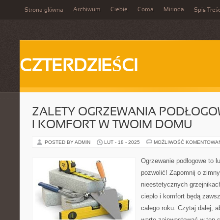
Archiwum
Ciebie
Coma
Mirinda
Strona główna
Spis Treśc
CZTERDZIEŚCI
ZALETY OGRZEWANIA PODŁOGOW
I KOMFORT W TWOIM DOMU
POSTED BY ADMIN
LUT - 18 - 2025
MOŻLIWOŚĆ KOMENTOWA
Ogrzewanie podłogowe to l
pozwolić! Zapomnij o zimny
nieestetycznych grzejnikach
ciepło i komfort będą zaw
całego roku. Czytaj dalej, 
warto zainwestować w ten 