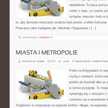
składników. To baza pomysłó
zrobić z tego, co często ju
syropów, owoców i lodu w k
to, aby domowe mieszanie smaków było proste, a efekt końcowy 
Polecamy takie kategorie jak: Alkohole i Degustacje i […]
CATEGORIES:
PORADY IT
MIASTA I METROPOLIE
POSTED BY ADMIN
STY - 16 - 2026
MOŻLIWOŚĆ KOMENTOWA
Polka na Antypodach to węd
myślą o osobach, które mar
podróż do Australii albo po
w rytmie przygody. To miej
spotykają się z relacjami z 
zamienia się w prawdziwe 
Znajdziesz tu motywacje na wyjazdy krótkie i długie, na wyprawę 