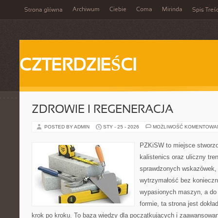
Archiwum
Ciebie
Coma
Mirinda
Strona główna
Spis Treśc
CZTERDZIEŚCI
ZDROWIE I REGENERACJA
POSTED BY ADMIN
STY - 25 - 2026
MOŻLIWOŚĆ KOMENTOWA
PZKiSW to miejsce stworzo
kalistenics oraz uliczny tre
sprawdzonych wskazówek,
wytrzymałość bez konieczn
wypasionych maszyn, a do 
formie, ta strona jest dokła
krok po kroku. To baza wiedzy dla początkujących i zaawansowany