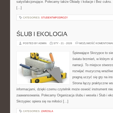
satysfakcjonujące. Polecamy także Obiady i kolacje i Bez cukru. S
[…]
CATEGORIES:
STUDENTWPODROZY
ŚLUB I EKOLOGIA
POSTED BY ADMIN
STY - 21 - 2026
MOŻLIWOŚĆ KOMENTOWA
Śpiewające Skrzypce to si
światu brzmień, w którym s
narracji. To miejsce stworz
rozwijać muzyczną wrażliwo
pragną uczyć się gry na i
Strona łączy praktyczne ws
informacjami, dzięki czemu czytelnik może oswoić instrument ni
zaawansowania. Polecamy Organizacja ślubu i wesela i Ślub i ek
Skrzypiec opiera się na miłości […]
CATEGORIES:
ZAROSLA