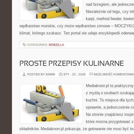
nad brzegiem, ale jednocze
Niezależnie od tego, czy in
karpi, method feeder, łowi
wędkarstwo morskie, czy może wędkarstwo zimowe – MOCZYKIJE
klimat, którego szukasz. Ten portal nie udaje encyklopedii oderwa
CATEGORIES:
MOBZILLA
PROSTE PRZEPISY KULINARNE
POSTED BY ADMIN
STY - 22 - 2026
MOŻLIWOŚĆ KOMENTOWA
Mediaknorr.pl to praktyczny
z myślą o osobach szukają
kuchni. To miejsce dla tyc
sprawnie, a jednocześnie 
Na stronie znajdziesz inspi
które można przygotować z
składników. Mediaknorr.pl pokazuje, że gotowanie nie musi być tr