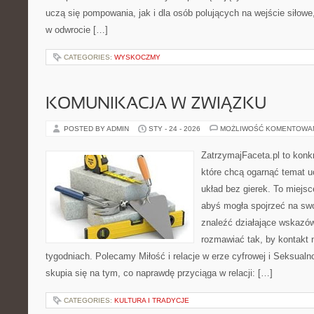
uczą się pompowania, jak i dla osób polujących na wejście siłowe
w odwrocie […]
CATEGORIES:
WYSKOCZMY
KOMUNIKACJA W ZWIĄZKU
POSTED BY ADMIN
STY - 24 - 2026
MOŻLIWOŚĆ KOMENTOWA
ZatrzymajFaceta.pl to konkr
które chcą ogarnąć temat u
układ bez gierek. To miejs
abyś mogła spojrzeć na swo
znaleźć działające wskazów
rozmawiać tak, by kontakt n
tygodniach. Polecamy Miłość i relacje w erze cyfrowej i Seksualn
skupia się na tym, co naprawdę przyciąga w relacji: […]
CATEGORIES:
KULTURA I TRADYCJE