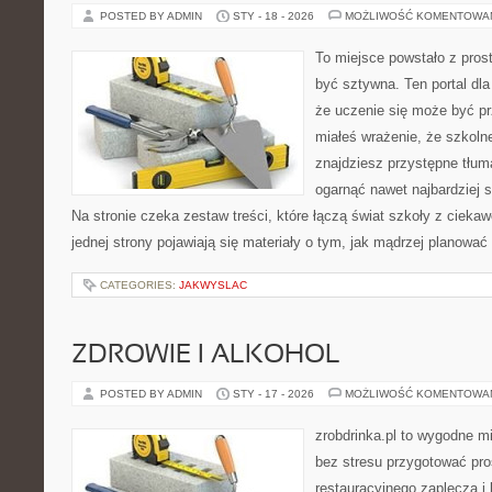
POSTED BY ADMIN
STY - 18 - 2026
MOŻLIWOŚĆ KOMENTOWA
To miejsce powstało z prost
być sztywna. Ten portal dl
że uczenie się może być pr
miałeś wrażenie, że szkolne
znajdziesz przystępne tłum
ogarnąć nawet najbardziej 
Na stronie czeka zestaw treści, które łączą świat szkoły z cieka
jednej strony pojawiają się materiały o tym, jak mądrzej planować
CATEGORIES:
JAKWYSLAC
ZDROWIE I ALKOHOL
POSTED BY ADMIN
STY - 17 - 2026
MOŻLIWOŚĆ KOMENTOWA
zrobdrinka.pl to wygodne mi
bez stresu przygotować pro
restauracyjnego zaplecza 