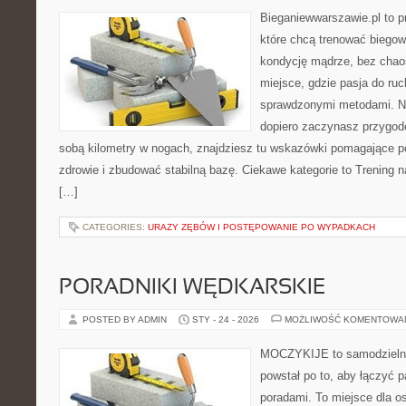
Bieganiewwarszawie.pl to p
które chcą trenować biegowo
kondycję mądrze, bez chaos
miejsce, gdzie pasja do ruc
sprawdzonymi metodami. Ni
dopiero zaczynasz przygod
sobą kilometry w nogach, znajdziesz tu wskazówki pomagające po
zdrowie i zbudować stabilną bazę. Ciekawe kategorie to Trening na
[…]
CATEGORIES:
URAZY ZĘBÓW I POSTĘPOWANIE PO WYPADKACH
PORADNIKI WĘDKARSKIE
POSTED BY ADMIN
STY - 24 - 2026
MOŻLIWOŚĆ KOMENTOWA
MOCZYKIJE to samodzielny w
powstał po to, aby łączyć 
poradami. To miejsce dla o