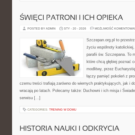
ŚWIĘCI PATRONI I ICH OPIEKA
POSTED BY ADMIN
STY - 20 - 2026
MOŻLIWOŚĆ KOMENTOWA
Szczepan.org.pl to przestr
życiu wspólnoty katolickiej
parafii św. Szczepana. To m
które chcą głębiej poznać 
modlitwy, przez Eucharysti
łączy pamięć pokoleń z pro
czemu treści trafiają zarówno do wiernych praktykujących, jak i do
wracają po latach. Polecamy także: Duchowni i ich misja i Świad
serwisu […]
CATEGORIES:
TRENING W DOMU
HISTORIA NAUKI I ODKRYCIA