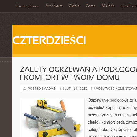
Archiwum
Ciebie
Coma
Mirinda
Strona główna
Spis Treśc
CZTERDZIEŚCI
ZALETY OGRZEWANIA PODŁOGOW
I KOMFORT W TWOIM DOMU
POSTED BY ADMIN
LUT - 18 - 2025
MOŻLIWOŚĆ KOMENTOWA
Ogrzewanie podłogowe to l
pozwolić! Zapomnij o zimny
nieestetycznych grzejnikach
ciepło i komfort będą zaw
całego roku. Czytaj dalej, 
warto zainwestować w ten 