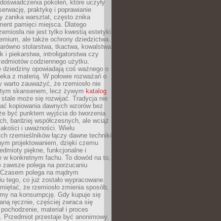
doświadczenia pokoleń, które uczyły
serwację, praktykę i poprawianie
y zanika warsztat, często znika
ment pamięci miejsca. Dlatego
zemiosła nie jest tylko kwestią estetyki
emium, ale także ochrony dziedzictwa.
arówno stolarstwa, tkactwa, kowalstwa
ak i piekarstwa, introligatorstwa czy
rzedmiotów codziennego użytku.
e dziedziny opowiadają coś ważnego o
wieka z materią. W połowie rozważań o
y warto zauważyć, że rzemiosło nie
ętym skansenem, lecz żywym
katalog
 stale może się rozwijać. Tradycja nie
ać kopiowania dawnych wzorów bez
oże być punktem wyjścia do tworzenia
h, bardziej współczesnych, ale wciąż
jakości i uważności. Wielu
ch rzemieślników łączy dawne techniki
ym projektowaniem, dzięki czemu
edmioty piękne, funkcjonalne i
e w konkretnym fachu. To dowód na to,
e zawsze polega na porzucaniu
. Czasem polega na mądrym
u tego, co już zostało wypracowane.
miętać, że rzemiosło zmienia sposób,
zymy na konsumpcję. Gdy kupuje się
ną ręcznie, częściej zwraca się
 pochodzenie, materiał i proces
. Przedmiot przestaje być anonimowy.