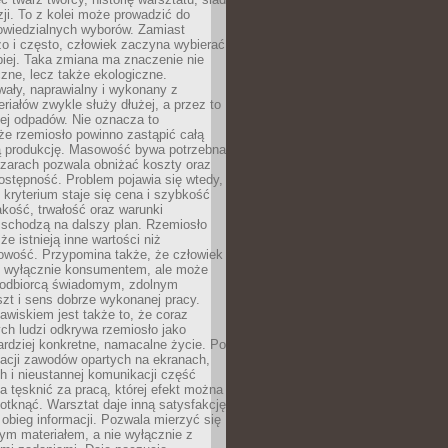
zji. To z kolei może prowadzić do
owiedzialnych wyborów. Zamiast
o i często, człowiek zaczyna wybierać
epiej. Taka zmiana ma znaczenie nie
czne, lecz także ekologiczne.
wały, naprawialny i wykonany z
riałów zwykle służy dłużej, a przez to
ej odpadów. Nie oznacza to
że rzemiosło powinno zastąpić całą
 produkcję. Masowość bywa potrzebna
szarach pozwala obniżać koszty oraz
ostępność. Problem pojawia się wtedy,
kryterium staje się cena i szybkość
akość, trwałość oraz warunki
 schodzą na dalszy plan. Rzemiosło
że istnieją inne wartości niż
owość. Przypomina także, że człowiek
ć wyłącznie konsumentem, ale może
 odbiorcą świadomym, zdolnym
zt i sens dobrze wykonanej pracy.
wiskiem jest także to, że coraz
ch ludzi odkrywa rzemiosło jako
rdziej konkretne, namacalne życie. Po
nacji zawodów opartych na ekranach,
h i nieustannej komunikacji część
 tęsknić za pracą, której efekt można
otknąć. Warsztat daje inną satysfakcję
y obieg informacji. Pozwala mierzyć się
ym materiałem, a nie wyłącznie z