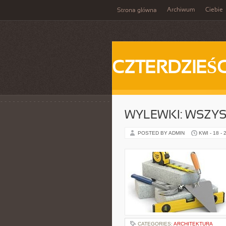
Archiwum
Ciebie
Strona główna
CZTERDZIEŚC
WYLEWKI: WSZYS
POSTED BY ADMIN
KWI - 18 - 
CATEGORIES:
ARCHITEKTURA