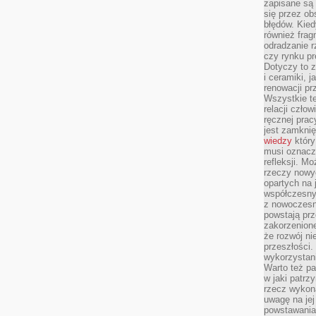
zapisane są 
się przez ob
błędów. Kied
również frag
odradzanie r
czy rynku pr
Dotyczy to z
i ceramiki, j
renowacji p
Wszystkie t
relacji czło
ręcznej prac
jest zamkni
wiedzy
który
musi oznacz
refleksji. M
rzeczy nowyc
opartych na 
współczesny
z nowoczesn
powstają prz
zakorzenion
że rozwój ni
przeszłości
wykorzystani
Warto też pa
w jaki patr
rzecz wykona
uwagę na jej
powstawania