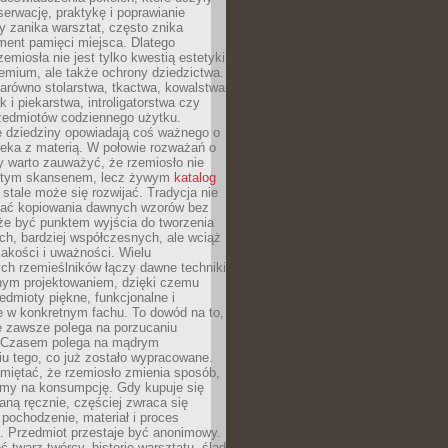
serwację, praktykę i poprawianie
y zanika warsztat, często znika
ment pamięci miejsca. Dlatego
zemiosła nie jest tylko kwestią estetyki
emium, ale także ochrony dziedzictwa.
arówno stolarstwa, tkactwa, kowalstwa
ak i piekarstwa, introligatorstwa czy
rzedmiotów codziennego użytku.
e dziedziny opowiadają coś ważnego o
wieka z materią. W połowie rozważań o
y warto zauważyć, że rzemiosło nie
ętym skansenem, lecz żywym
katalog
 stale może się rozwijać. Tradycja nie
ać kopiowania dawnych wzorów bez
oże być punktem wyjścia do tworzenia
h, bardziej współczesnych, ale wciąż
jakości i uważności. Wielu
ch rzemieślników łączy dawne techniki
ym projektowaniem, dzięki czemu
edmioty piękne, funkcjonalne i
e w konkretnym fachu. To dowód na to,
e zawsze polega na porzucaniu
. Czasem polega na mądrym
u tego, co już zostało wypracowane.
miętać, że rzemiosło zmienia sposób,
zymy na konsumpcję. Gdy kupuje się
ną ręcznie, częściej zwraca się
 pochodzenie, materiał i proces
. Przedmiot przestaje być anonimowy.
 twarz twórcy, historię warsztatu, ślad