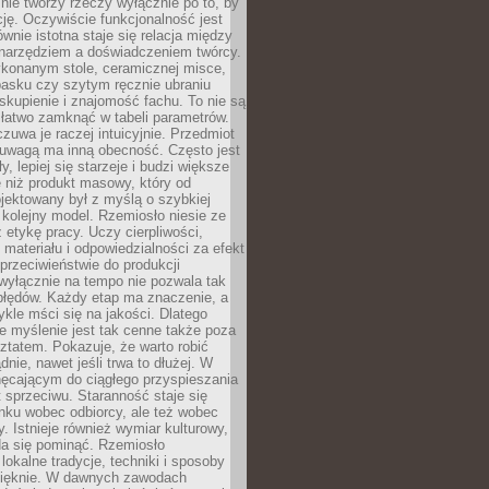
nie tworzy rzeczy wyłącznie po to, by
cję. Oczywiście funkcjonalność jest
ównie istotna staje się relacja między
 narzędziem a doświadczeniem twórcy.
konanym stole, ceramicznej misce,
asku czy szytym ręcznie ubraniu
skupienie i znajomość fachu. To nie są
 łatwo zamknąć w tabeli parametrów.
zuwa je raczej intuicyjnie. Przedmiot
uwagą ma inną obecność. Często jest
ły, lepiej się starzeje i budzi większe
 niż produkt masowy, który od
jektowany był z myślą o szybkiej
kolejny model. Rzemiosło niesie ze
 etykę pracy. Uczy cierpliwości,
materiału i odpowiedzialności za efekt
rzeciwieństwie do produkcji
wyłącznie na tempo nie pozwala tak
błędów. Każdy etap ma znaczenie, a
kle mści się na jakości. Dlatego
e myślenie jest tak cenne także poza
tatem. Pokazuje, że warto robić
dnie, nawet jeśli trwa to dłużej. W
hęcającym do ciągłego przyspieszania
t sprzeciwu. Staranność staje się
nku wobec odbiorcy, ale też wobec
y. Istnieje również wymiar kulturowy,
da się pominąć. Rzemiosło
lokalne tradycje, techniki i sposoby
pięknie. W dawnych zawodach