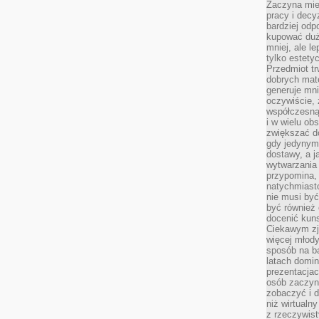
Zaczyna mieć
pracy i decy
bardziej odp
kupować duż
mniej, ale l
tylko estety
Przedmiot tr
dobrych mate
generuje mni
oczywiście, 
współczesną
i w wielu ob
zwiększać d
gdy jedynym 
dostawy, a j
wytwarzania
przypomina, 
natychmiast
nie musi by
być również
docenić kuns
Ciekawym zja
więcej młody
sposób na ba
latach domi
prezentacjac
osób zaczyna
zobaczyć i d
niż wirtualn
z rzeczywist