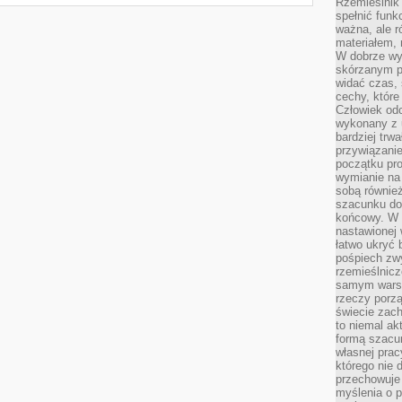
Rzemieślnik 
spełnić funk
ważna, ale r
materiałem,
W dobrze wy
skórzanym p
widać czas, 
cechy, które
Człowiek odc
wykonany z 
bardziej trwa
przywiązanie
początku pro
wymianie na 
sobą również
szacunku do 
końcowy. W p
nastawionej 
łatwo ukryć 
pośpiech zwy
rzemieślnicz
samym warsz
rzeczy porzą
świecie zac
to niemal ak
formą szacu
własnej prac
którego nie 
przechowuje 
myślenia o 