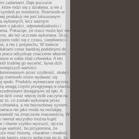
ymi zadaniami. Daje poczucie
które rodzi się z działania, a nie z
 symboli po monitorze. Rzemiosło w
ej produkcji nie jest luksusowym
la wybranych, lecz ważnym
em o jakości, odpowiedzialności i
enia. Pokazuje, że rzecz może być nie
zna, ale też uczciwie wykonana. Uczy,
zęsto rodzi się z czasu, cierpliwości i
a, a nie z pośpiechu. W świecie
duktami coraz bardziej podobnymi do
a praca odzyskuje znaczenie właśnie
niesie w sobie ślad człowieka. A ten
jeśli trudniej go wycenić, bywa dziś
enniejszych wartości.
dominowanym przez szybkość, skalę i
ję rzemiosło może wydawać się
j epoki. Produkty wytwarzane ręcznie,
użą uwagą często przegrywają w starciu
rzedmiotami dostępnymi od ręki. A
ie dziś coraz więcej osób zaczyna na
ać to, co zostało wykonane przez
 człowieka, a nie bezosobowy system.
wraca nie jako moda na nostalgię,
dpowiedź na zmęczenie masowością. W
y niemal wszystko można kupić
e i równie szybko wyrzucić, ręczna
uje wartość, bo przypomina, że
że mieć historię, charakter i trwałość.
nie tworzy rzeczy wyłącznie po to, by