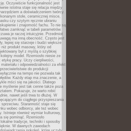
cję. Oczywiście funkcjonalność jest
ównie istotna staje się relacja między
 narzędziem a doświadczeniem twórcy.
konanym stole, ceramicznej misce,
asku czy szytym ręcznie ubraniu
skupienie i znajomość fachu. To nie są
 łatwo zamknąć w tabeli parametrów.
zuwa je raczej intuicyjnie. Przedmiot
uwagą ma inną obecność. Często jest
ły, lepiej się starzeje i budzi większe
 niż produkt masowy, który od
jektowany był z myślą o szybkiej
kolejny model. Rzemiosło niesie ze
 etykę pracy. Uczy cierpliwości,
materiału i odpowiedzialności za efekt
rzeciwieństwie do produkcji
wyłącznie na tempo nie pozwala tak
błędów. Każdy etap ma znaczenie, a
kle mści się na jakości. Dlatego
e myślenie jest tak cenne także poza
tatem. Pokazuje, że warto robić
dnie, nawet jeśli trwa to dłużej. W
hęcającym do ciągłego przyspieszania
t sprzeciwu. Staranność staje się
nku wobec odbiorcy, ale też wobec
y. Istnieje również wymiar kulturowy,
da się pominąć. Rzemiosło
lokalne tradycje, techniki i sposoby
pięknie. W dawnych zawodach
doświadczenia pokoleń, które uczyły