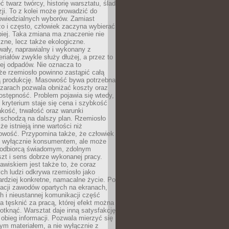
 twarz twórcy, historię warsztatu, ślad
zji. To z kolei może prowadzić do
owiedzialnych wyborów. Zamiast
o i często, człowiek zaczyna wybierać
epiej. Taka zmiana ma znaczenie nie
czne, lecz także ekologiczne.
wały, naprawialny i wykonany z
riałów zwykle służy dłużej, a przez to
ej odpadów. Nie oznacza to
że rzemiosło powinno zastąpić całą
 produkcję. Masowość bywa potrzebna
szarach pozwala obniżać koszty oraz
ostępność. Problem pojawia się wtedy,
kryterium staje się cena i szybkość
akość, trwałość oraz warunki
 schodzą na dalszy plan. Rzemiosło
że istnieją inne wartości niż
owość. Przypomina także, że człowiek
ć wyłącznie konsumentem, ale może
 odbiorcą świadomym, zdolnym
zt i sens dobrze wykonanej pracy.
wiskiem jest także to, że coraz
ch ludzi odkrywa rzemiosło jako
rdziej konkretne, namacalne życie. Po
nacji zawodów opartych na ekranach,
h i nieustannej komunikacji część
 tęsknić za pracą, której efekt można
otknąć. Warsztat daje inną satysfakcję
y obieg informacji. Pozwala mierzyć się
ym materiałem, a nie wyłącznie z