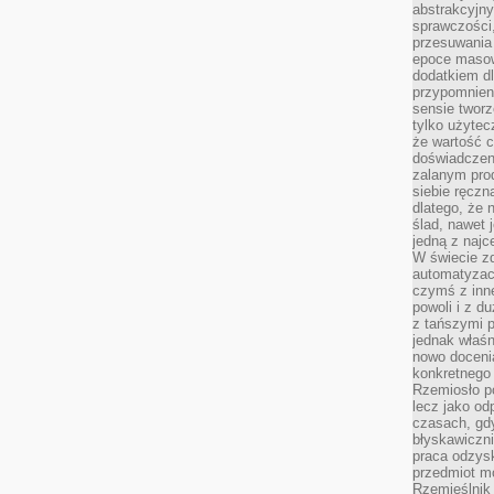
abstrakcyjn
sprawczości, 
przesuwania
epoce masow
dodatkiem d
przypomnieni
sensie tworz
tylko użytec
że wartość c
doświadczeni
zalanym pro
siebie ręczn
dlatego, że 
ślad, nawet 
jedną z najc
W świecie z
automatyzac
czymś z inne
powoli i z d
z tańszymi p
jednak właśn
nowo doceni
konkretnego
Rzemiosło po
lecz jako o
czasach, gd
błyskawiczni
praca odzysk
przedmiot mo
Rzemieślnik 