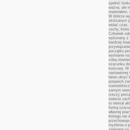
spełnić funk
ważna, ale r
materiałem,
W dobrze wy
skórzanym p
widać czas, 
cechy, które
Człowiek odc
wykonany z 
bardziej trwa
przywiązanie
początku pro
wymianie na 
sobą również
szacunku do 
końcowy. W p
nastawionej 
łatwo ukryć 
pośpiech zwy
rzemieślnicz
samym warsz
rzeczy porzą
świecie zac
to niemal ak
formą szacu
własnej prac
którego nie 
przechowuje 
myślenia o 
zapisane są 