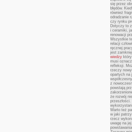
się przez ob
błędów. Kied
również frag
odradzanie r
czy rynku pr
Dotyczy to z
i ceramiki, j
renowacji p
Wszystkie t
relacji czło
ręcznej prac
jest zamkni
wiedzy
który
musi oznacz
refleksji. M
rzeczy nowyc
opartych na 
współczesny
z nowoczesn
powstają prz
zakorzenion
że rozwój ni
przeszłości
wykorzystani
Warto też pa
w jaki patr
rzecz wykona
uwagę na jej
powstawania
Zaczyna mieć