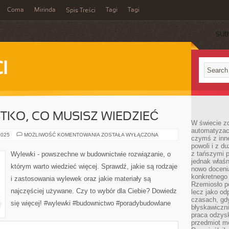
Coma
Mirinda
Tagi
Tagi
Spis Treści
SUB
I
TKO, CO MUSISZ WIEDZIEĆ
W świecie z
automatyzac
WYLEWKI:
2025
MOŻLIWOŚĆ KOMENTOWANIA
ZOSTAŁA WYŁĄCZONA
czymś z inne
WSZYSTKO,
powoli i z d
CO
MUSISZ
z tańszymi p
Wylewki - powszechne w budownictwie rozwiązanie, o
WIEDZIEĆ
jednak właśn
którym warto wiedzieć więcej. Sprawdź, jakie są rodzaje
nowo doceni
konkretnego
i zastosowania wylewek oraz jakie materiały są
Rzemiosło po
najczęściej używane. Czy to wybór dla Ciebie? Dowiedz
lecz jako o
czasach, gd
się więcej! #wylewki #budownictwo #poradybudowlane
błyskawiczni
praca odzysk
przedmiot mo