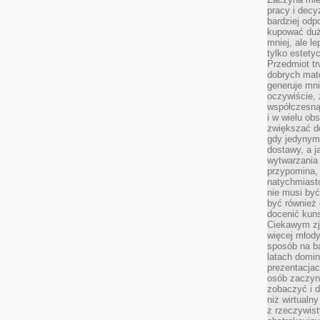
pracy i decy
bardziej odp
kupować duż
mniej, ale l
tylko estety
Przedmiot tr
dobrych mate
generuje mni
oczywiście, 
współczesną
i w wielu ob
zwiększać d
gdy jedynym 
dostawy, a j
wytwarzania
przypomina, 
natychmiast
nie musi by
być również
docenić kuns
Ciekawym zja
więcej młody
sposób na ba
latach domi
prezentacjac
osób zaczyna
zobaczyć i d
niż wirtualn
z rzeczywist