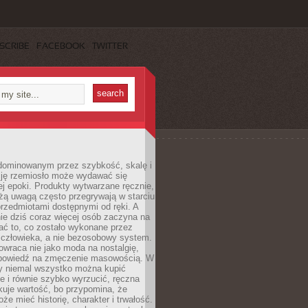
SCRIBE
FACEBOOK
TWITTER
dominowanym przez szybkość, skalę i
ję rzemiosło może wydawać się
j epoki. Produkty wytwarzane ręcznie,
użą uwagą często przegrywają w starciu
rzedmiotami dostępnymi od ręki. A
ie dziś coraz więcej osób zaczyna na
ać to, co zostało wykonane przez
 człowieka, a nie bezosobowy system.
wraca nie jako moda na nostalgię,
dpowiedź na zmęczenie masowością. W
y niemal wszystko można kupić
e i równie szybko wyrzucić, ręczna
uje wartość, bo przypomina, że
że mieć historię, charakter i trwałość.