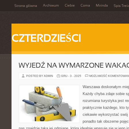
Archiwum
Ciebie
Coma
Mirinda
Strona główna
Spis Treśc
CZTERDZIEŚCI
WYJEDŹ NA WYMARZONE WAKAC
POSTED BY ADMIN
GRU - 3 - 2025
MOŻLIWOŚĆ KOMENTOWAN
Warszawa doskonałym miej
Każdy chyba zdaje sobie sp
rozumiana turystyka jest re
praktycznie każdego, kto t
ciekawie wykorzystać swój w
ponadto tak obszerne pojęc
nas znajdzie taką jej odmianę, która idealnie wpasuje się w jego i