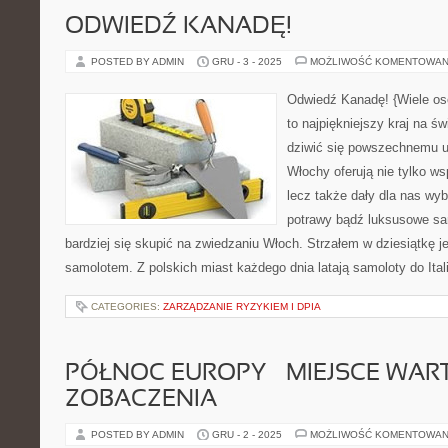
ODWIEDŹ KANADĘ!
POSTED BY ADMIN
GRU - 3 - 2025
MOŻLIWOŚĆ KOMENTOWAN
Odwiedź Kanadę! {Wiele osób
to najpiękniejszy kraj na św
dziwić się powszechnemu uw
Włochy oferują nie tylko ws
lecz także dały dla nas wy
potrawy bądź luksusowe sa
bardziej się skupić na zwiedzaniu Włoch. Strzałem w dziesiątkę j
samolotem. Z polskich miast każdego dnia latają samoloty do Itali
CATEGORIES:
ZARZĄDZANIE RYZYKIEM I DPIA
PÓŁNOC EUROPY – MIEJSCE WAR
ZOBACZENIA
POSTED BY ADMIN
GRU - 2 - 2025
MOŻLIWOŚĆ KOMENTOWAN