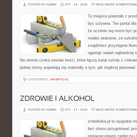
POSTED BY ADMIN
STY - 18 - 2026
MOŻLIWOŚĆ KOMENTOWA
To miejsce powstało z prost
być sztywna. Ten portal dl
że uczenie się może być pr
miałeś wrażenie, że szkolne
znajdziesz przystępne tłum
ogarnąć nawet najbardziej 
Na stronie czeka zestaw treści, które łączą świat szkoły z cieka
jednej strony pojawiają się materiały o tym, jak mądrzej planować
CATEGORIES:
JAKWYSLAC
ZDROWIE I ALKOHOL
POSTED BY ADMIN
STY - 17 - 2026
MOŻLIWOŚĆ KOMENTOWA
zrobdrinka.pl to wygodne mi
bez stresu przygotować pro
restauracyjnego zaplecza 