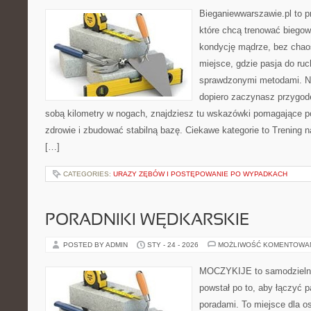
Bieganiewwarszawie.pl to p
które chcą trenować biegowo
kondycję mądrze, bez chaos
miejsce, gdzie pasja do ruc
sprawdzonymi metodami. Ni
dopiero zaczynasz przygod
sobą kilometry w nogach, znajdziesz tu wskazówki pomagające po
zdrowie i zbudować stabilną bazę. Ciekawe kategorie to Trening na
[…]
CATEGORIES:
URAZY ZĘBÓW I POSTĘPOWANIE PO WYPADKACH
PORADNIKI WĘDKARSKIE
POSTED BY ADMIN
STY - 24 - 2026
MOŻLIWOŚĆ KOMENTOWA
MOCZYKIJE to samodzielny w
powstał po to, aby łączyć 
poradami. To miejsce dla o