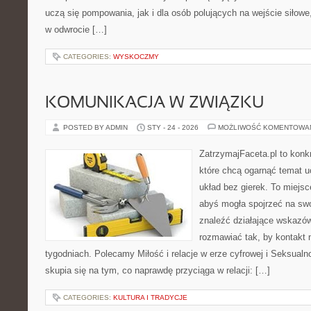
uczą się pompowania, jak i dla osób polujących na wejście siłowe
w odwrocie […]
CATEGORIES:
WYSKOCZMY
KOMUNIKACJA W ZWIĄZKU
POSTED BY ADMIN
STY - 24 - 2026
MOŻLIWOŚĆ KOMENTOWA
ZatrzymajFaceta.pl to konkr
które chcą ogarnąć temat u
układ bez gierek. To miejs
abyś mogła spojrzeć na swo
znaleźć działające wskazów
rozmawiać tak, by kontakt n
tygodniach. Polecamy Miłość i relacje w erze cyfrowej i Seksualn
skupia się na tym, co naprawdę przyciąga w relacji: […]
CATEGORIES:
KULTURA I TRADYCJE