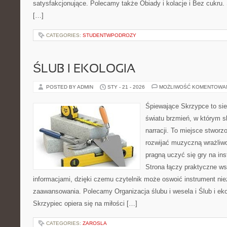
satysfakcjonujące. Polecamy także Obiady i kolacje i Bez cukru. S
[…]
CATEGORIES:
STUDENTWPODROZY
ŚLUB I EKOLOGIA
POSTED BY ADMIN
STY - 21 - 2026
MOŻLIWOŚĆ KOMENTOWA
Śpiewające Skrzypce to si
światu brzmień, w którym s
narracji. To miejsce stworz
rozwijać muzyczną wrażliwo
pragną uczyć się gry na i
Strona łączy praktyczne ws
informacjami, dzięki czemu czytelnik może oswoić instrument ni
zaawansowania. Polecamy Organizacja ślubu i wesela i Ślub i ek
Skrzypiec opiera się na miłości […]
CATEGORIES:
ZAROSLA