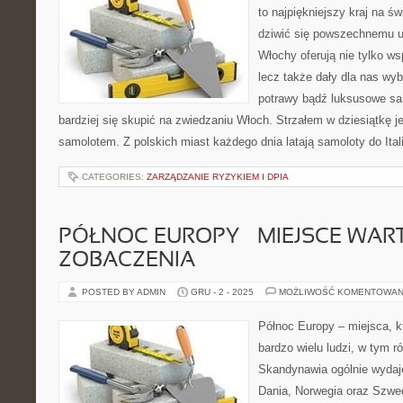
to najpiękniejszy kraj na św
dziwić się powszechnemu uw
Włochy oferują nie tylko ws
lecz także dały dla nas wy
potrawy bądź luksusowe sa
bardziej się skupić na zwiedzaniu Włoch. Strzałem w dziesiątkę j
samolotem. Z polskich miast każdego dnia latają samoloty do Itali
CATEGORIES:
ZARZĄDZANIE RYZYKIEM I DPIA
PÓŁNOC EUROPY – MIEJSCE WAR
ZOBACZENIA
POSTED BY ADMIN
GRU - 2 - 2025
MOŻLIWOŚĆ KOMENTOWAN
Północ Europy – miejsca, k
bardzo wielu ludzi, w tym r
Skandynawia ogólnie wydaj
Dania, Norwegia oraz Szwec