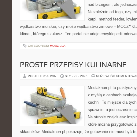
nad brzegiem, ale jednocze
Niezależnie od tego, czy in
karpi, method feeder, łowi
wędkarstwo morskie, czy może wędkarstwo zimowe – MOCZYKIJE
klimat, którego szukasz. Ten portal nie udaje encyklopedii oderwa
CATEGORIES:
MOBZILLA
PROSTE PRZEPISY KULINARNE
POSTED BY ADMIN
STY - 22 - 2026
MOŻLIWOŚĆ KOMENTOWA
Mediaknorr.pl to praktyczny
z myślą o osobach szukają
kuchni. To miejsce dla tyc
sprawnie, a jednocześnie 
Na stronie znajdziesz inspi
które można przygotować z
składników. Mediaknorr.pl pokazuje, że gotowanie nie musi być tr