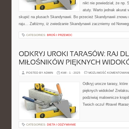
nikt nie powiedział, że np
atuty. Warto jednak akurat
skupić na plusach Skandynawii. Bo przecież Skandynawii znowu n
raju… Załóżmy, iż zwiedzanie Skandynawii zaczniemy od Norwegi
CATEGORIES:
BROŃ I PRZEMOC
ODKRYJ UROKI TARASÓW: RAJ D
MIŁOŚNIKÓW PIĘKNYCH WIDOK
POSTED BY ADMIN
KWI - 1 - 2025
MOŻLIWOŚĆ KOMENTOWAN
Odkryj urocze tarasy, któr
pięknych widoków! Zrelaksu
podziwiaj malownicze krajob
Twoich oczu! #travel #taras
CATEGORIES:
DIETA I ODŻYWIANIE