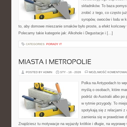
składników. To baza pomysłó
zrobić z tego, co często ju
syropów, owoców i lodu w k
to, aby domowe mieszanie smaków było proste, a efekt końcowy 
Polecamy takie kategorie jak: Alkohole i Degustacje i […]
CATEGORIES:
PORADY IT
MIASTA I METROPOLIE
POSTED BY ADMIN
STY - 16 - 2026
MOŻLIWOŚĆ KOMENTOWA
Polka na Antypodach to węd
myślą o osobach, które mar
podróż do Australii albo po
w rytmie przygody. To miej
spotykają się z relacjami z 
zamienia się w prawdziwe 
Znajdziesz tu motywacje na wyjazdy krótkie i długie, na wyprawę 