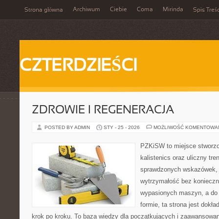
Archiwum
Ciebie
Coma
Mirinda
Strona główna
Spis Treśc
CZTERDZIEŚCI
ZDROWIE I REGENERACJA
POSTED BY ADMIN
STY - 25 - 2026
MOŻLIWOŚĆ KOMENTOWA
PZKiSW to miejsce stworzo
kalistenics oraz uliczny tre
sprawdzonych wskazówek,
wytrzymałość bez konieczn
wypasionych maszyn, a do 
formie, ta strona jest dokła
krok po kroku. To baza wiedzy dla początkujących i zaawansowany