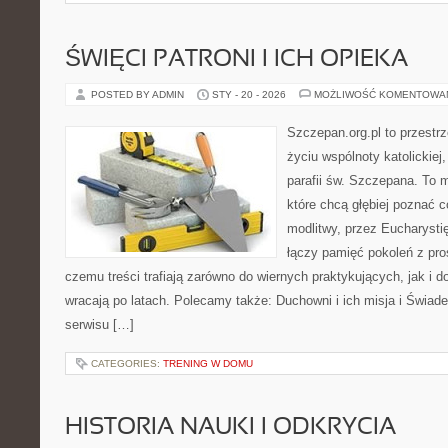
ŚWIĘCI PATRONI I ICH OPIEKA
POSTED BY ADMIN
STY - 20 - 2026
MOŻLIWOŚĆ KOMENTOWA
Szczepan.org.pl to przestr
życiu wspólnoty katolickiej
parafii św. Szczepana. To m
które chcą głębiej poznać 
modlitwy, przez Eucharysti
łączy pamięć pokoleń z pro
czemu treści trafiają zarówno do wiernych praktykujących, jak i do
wracają po latach. Polecamy także: Duchowni i ich misja i Świad
serwisu […]
CATEGORIES:
TRENING W DOMU
HISTORIA NAUKI I ODKRYCIA