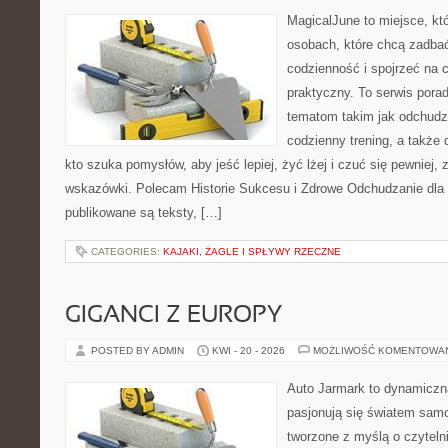
MagicalJune to miejsce, kt
osobach, które chcą zadbać
codzienność i spojrzeć na 
praktyczny. To serwis por
tematom takim jak odchudz
codzienny trening, a także
kto szuka pomysłów, aby jeść lepiej, żyć lżej i czuć się pewniej,
wskazówki. Polecam Historie Sukcesu i Zdrowe Odchudzanie dla 
publikowane są teksty, […]
CATEGORIES:
KAJAKI, ŻAGLE I SPŁYWY RZECZNE
GIGANCI Z EUROPY
POSTED BY ADMIN
KWI - 20 - 2026
MOŻLIWOŚĆ KOMENTOWA
Auto Jarmark to dynamiczna
pasjonują się światem sam
tworzone z myślą o czyteln