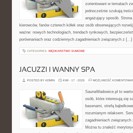
zorientowani w tematach zw
jednocześnie szukają treśc
angażujący sposób. Strona 
kierowców, fanów czterech kółek oraz osób obserwujących rozwój
ważne: nowych technologiach, trendach rynkowych, bezpieczeństwi
porównaniach oraz codziennych zagadnieniach związanych z […]
CATEGORIES:
WĘDKARSTWO SUMOWE
JACUZZI I WANNY SPA
POSTED BY ADMIN
KWI - 17 - 2026
MOŻLIWOŚĆ KOMENTOWA
SaunaWadowice.pl to wartośc
osób, które interesują się 
basenami, strefą bąbelkowe
rozumianym relaksem. Serw
zagadnieniach związanych z
Można tu znaleźć merytoryc