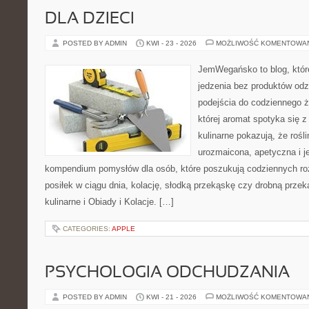
DLA DZIECI
POSTED BY ADMIN
KWI - 23 - 2026
MOŻLIWOŚĆ KOMENTOWA
JemWegańsko to blog, które
jedzenia bez produktów od
podejścia do codziennego ż
której aromat spotyka się 
kulinarne pokazują, że roś
urozmaicona, apetyczna i j
kompendium pomysłów dla osób, które poszukują codziennych ro
posiłek w ciągu dnia, kolację, słodką przekąskę czy drobną prze
kulinarne i Obiady i Kolacje. […]
CATEGORIES:
APPLE
PSYCHOLOGIA ODCHUDZANIA
POSTED BY ADMIN
KWI - 21 - 2026
MOŻLIWOŚĆ KOMENTOWA