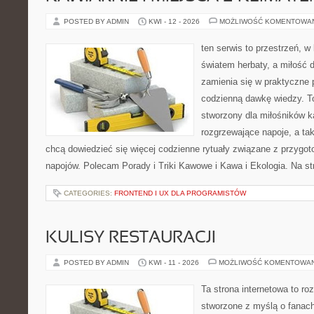
POSTED BY ADMIN
KWI - 12 - 2026
MOŻLIWOŚĆ KOMENTOWA
ten serwis to przestrzeń, w
światem herbaty, a miłość
zamienia się w praktyczne p
codzienną dawkę wiedzy. To
stworzony dla miłośników 
rozgrzewające napoje, a tak
chcą dowiedzieć się więcej codzienne rytuały związane z przygo
napojów. Polecam Porady i Triki Kawowe i Kawa i Ekologia. Na s
CATEGORIES:
FRONTEND I UX DLA PROGRAMISTÓW
KULISY RESTAURACJI
POSTED BY ADMIN
KWI - 11 - 2026
MOŻLIWOŚĆ KOMENTOWA
Ta strona internetowa to r
stworzone z myślą o fanach