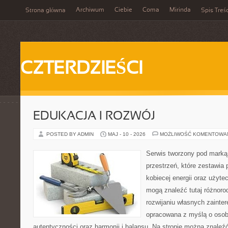
Archiwum
Ciebie
Coma
Mirinda
Strona główna
Spis Treśc
CZTERDZIEŚCI
EDUKACJA I ROZWÓJ
POSTED BY ADMIN
MAJ - 10 - 2026
MOŻLIWOŚĆ KOMENTOWA
Serwis tworzony pod marką
przestrzeń, które zestawia 
kobiecej energii oraz użyte
mogą znaleźć tutaj różnorod
rozwijaniu własnych zainte
opracowana z myślą o osob
autentyczności oraz harmonii i balansu. Na stronie można znaleźć