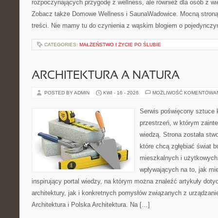
rozpoczynających przygodę z wellness, ale również dla osób z 
Zobacz także Domowe Wellness i SaunaWadowice. Mocną stroną 
treści. Nie mamy tu do czynienia z wąskim blogiem o pojedyncz
CATEGORIES:
MAŁŻEŃSTWO I ŻYCIE PO ŚLUBIE
ARCHITEKTURA A NATURA
POSTED BY ADMIN
KWI - 16 - 2026
MOŻLIWOŚĆ KOMENTOWA
Serwis poświęcony sztuce k
przestrzeń, w którym zaint
wiedzą. Strona została stw
które chcą zgłębiać świat b
mieszkalnych i użytkowych,
wpływających na to, jak mi
inspirujący portal wiedzy, na którym można znaleźć artykuły doty
architektury, jak i konkretnych pomysłów związanych z urządza
Architektura i Polska Architektura. Na […]