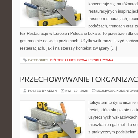
koncentruje się na różnoro
restauracyjnych inspiracja
treści o restauracjach, rece
podróżach, trendach oraz z
też Restauracje w Europie i Polecane Lokale. To przestrzeń dla 
gastronomię na wielu poziomach. Użytkownik może liczyć zarówno
restauracjach, jak i na szerszy kontekst związany […]
CATEGORIES:
BIŻUTERIA LUKSUSOWA I EKSKLUZYWNA
PRZECHOWYWANIE I ORGANIZAC
POSTED BY ADMIN
KWI - 10 - 2026
MOŻLIWOŚĆ KOMENTOWA
Italsystem to dynamicznie r
treści, która skupia się na
użytecznych wskazówkach 
mieszkanie i gabinet. To se
z praktycznym podejściem, 