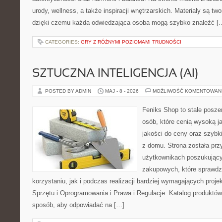
urody, wellness, a także inspiracji wnętrzarskich. Materiały są t
dzięki czemu każda odwiedzająca osoba mogą szybko znaleźć [
CATEGORIES:
GRY Z RÓŻNYMI POZIOMAMI TRUDNOŚCI
SZTUCZNA INTELIGENCJA (AI)
POSTED BY ADMIN
MAJ - 8 - 2026
MOŻLIWOŚĆ KOMENTOWAN
Feniks Shop to stale poszer
osób, które cenią wysoką j
jakości do ceny oraz szyb
z domu. Strona została pr
użytkownikach poszukującyc
zakupowych, które sprawdz
korzystaniu, jak i podczas realizacji bardziej wymagających proj
Sprzętu i Oprogramowania i Prawa i Regulacje. Katalog produktów
sposób, aby odpowiadać na […]