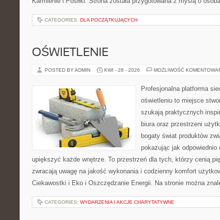
Karmienie i Posiłki. Strona została przygotowana z myślą o osoba
CATEGORIES:
DLA POCZĄTKUJĄCYCH
OŚWIETLENIE
POSTED BY ADMIN
KWI - 28 - 2026
MOŻLIWOŚĆ KOMENTOWA
Profesjonalna platforma si
oświetleniu to miejsce stwo
szukają praktycznych inspi
biura oraz przestrzeni użyt
bogaty świat produktów zwi
pokazując jak odpowiednio 
upiększyć każde wnętrze. To przestrzeń dla tych, którzy cenią pi
zwracają uwagę na jakość wykonania i codzienny komfort użytkow
Ciekawostki i Eko i Oszczędzanie Energii. Na stronie można zna
CATEGORIES:
WYDARZENIA I AKCJE CHARYTATYWNE