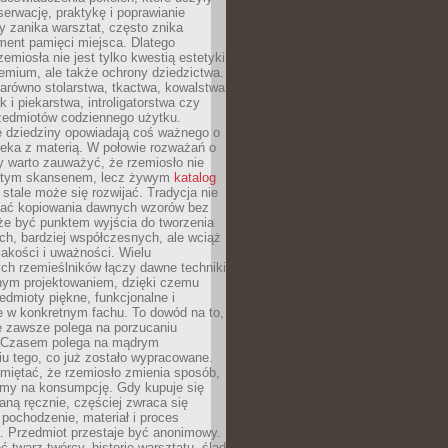
serwację, praktykę i poprawianie
y zanika warsztat, często znika
ment pamięci miejsca. Dlatego
zemiosła nie jest tylko kwestią estetyki
emium, ale także ochrony dziedzictwa.
arówno stolarstwa, tkactwa, kowalstwa
ak i piekarstwa, introligatorstwa czy
rzedmiotów codziennego użytku.
e dziedziny opowiadają coś ważnego o
wieka z materią. W połowie rozważań o
y warto zauważyć, że rzemiosło nie
ętym skansenem, lecz żywym
katalog
 stale może się rozwijać. Tradycja nie
ać kopiowania dawnych wzorów bez
oże być punktem wyjścia do tworzenia
h, bardziej współczesnych, ale wciąż
jakości i uważności. Wielu
ch rzemieślników łączy dawne techniki
ym projektowaniem, dzięki czemu
edmioty piękne, funkcjonalne i
e w konkretnym fachu. To dowód na to,
e zawsze polega na porzucaniu
. Czasem polega na mądrym
u tego, co już zostało wypracowane.
miętać, że rzemiosło zmienia sposób,
zymy na konsumpcję. Gdy kupuje się
ną ręcznie, częściej zwraca się
 pochodzenie, materiał i proces
. Przedmiot przestaje być anonimowy.
 twarz twórcy, historię warsztatu, ślad