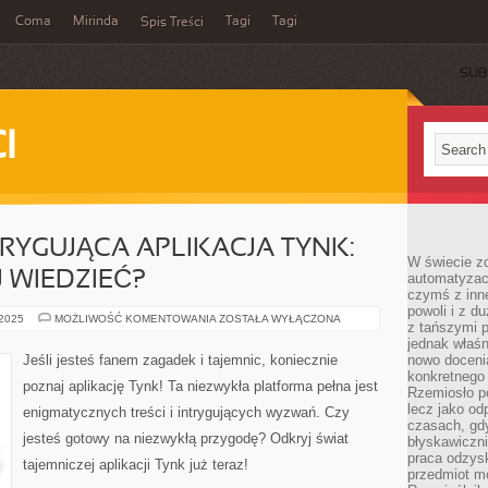
Coma
Mirinda
Tagi
Tagi
Spis Treści
SUB
I
TRYGUJĄCA APLIKACJA TYNK:
W świecie z
 WIEDZIEĆ?
automatyzac
czymś z inne
powoli i z d
TAJEMNICZA
 2025
MOŻLIWOŚĆ KOMENTOWANIA
ZOSTAŁA WYŁĄCZONA
z tańszymi p
I
INTRYGUJĄCA
jednak właśn
APLIKACJA
Jeśli jesteś fanem zagadek i tajemnic, koniecznie
nowo doceni
TYNK:
konkretnego
CO
poznaj aplikację Tynk! Ta niezwykła platforma pełna jest
WARTO
Rzemiosło po
O
lecz jako o
enigmatycznych treści i intrygujących wyzwań. Czy
NIEJ
czasach, gd
WIEDZIEĆ?
jesteś gotowy na niezwykłą przygodę? Odkryj świat
błyskawiczni
praca odzysk
tajemniczej aplikacji Tynk już teraz!
przedmiot mo