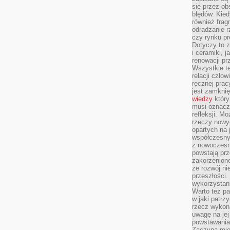
się przez ob
błędów. Kied
również frag
odradzanie r
czy rynku pr
Dotyczy to z
i ceramiki, j
renowacji p
Wszystkie t
relacji czło
ręcznej prac
jest zamkni
wiedzy
który
musi oznacz
refleksji. M
rzeczy nowyc
opartych na 
współczesny
z nowoczesn
powstają prz
zakorzenion
że rozwój ni
przeszłości
wykorzystani
Warto też pa
w jaki patr
rzecz wykona
uwagę na jej
powstawania
Zaczyna mieć