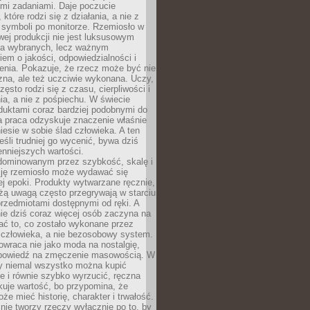
ymi zadaniami. Daje poczucie
które rodzi się z działania, a nie z
 symboli po monitorze. Rzemiosło w
ej produkcji nie jest luksusowym
la wybranych, lecz ważnym
em o jakości, odpowiedzialności i
enia. Pokazuje, że rzecz może być nie
zna, ale też uczciwie wykonana. Uczy,
zęsto rodzi się z czasu, cierpliwości i
a, a nie z pośpiechu. W świecie
duktami coraz bardziej podobnymi do
a praca odzyskuje znaczenie właśnie
niesie w sobie ślad człowieka. A ten
jeśli trudniej go wycenić, bywa dziś
enniejszych wartości.
dominowanym przez szybkość, skalę i
ję rzemiosło może wydawać się
j epoki. Produkty wytwarzane ręcznie,
użą uwagą często przegrywają w starciu
rzedmiotami dostępnymi od ręki. A
ie dziś coraz więcej osób zaczyna na
ać to, co zostało wykonane przez
 człowieka, a nie bezosobowy system.
wraca nie jako moda na nostalgię,
dpowiedź na zmęczenie masowością. W
y niemal wszystko można kupić
e i równie szybko wyrzucić, ręczna
uje wartość, bo przypomina, że
że mieć historię, charakter i trwałość.
nie tworzy rzeczy wyłącznie po to, by