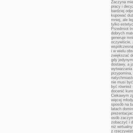
Zaczyna mieć
pracy i decy
bardziej odp
kupować duż
mniej, ale l
tylko estety
Przedmiot tr
dobrych mate
generuje mni
oczywiście, 
współczesną
i w wielu ob
zwiększać d
gdy jedynym 
dostawy, a j
wytwarzania
przypomina, 
natychmiast
nie musi by
być również
docenić kuns
Ciekawym zja
więcej młody
sposób na ba
latach domi
prezentacjac
osób zaczyna
zobaczyć i d
niż wirtualn
z rzeczywist