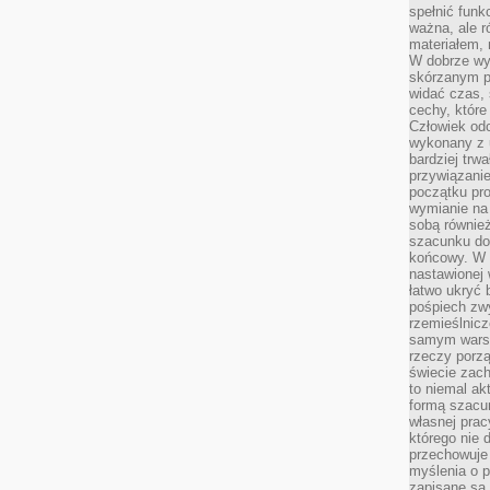
spełnić funk
ważna, ale r
materiałem,
W dobrze wy
skórzanym p
widać czas, 
cechy, które
Człowiek odc
wykonany z 
bardziej trwa
przywiązanie
początku pro
wymianie na 
sobą również
szacunku do 
końcowy. W p
nastawionej 
łatwo ukryć 
pośpiech zwy
rzemieślnicz
samym warsz
rzeczy porzą
świecie zac
to niemal ak
formą szacu
własnej prac
którego nie 
przechowuje 
myślenia o 
zapisane są 