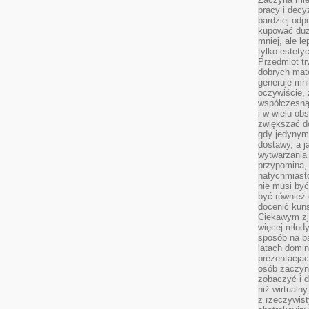
pracy i decy
bardziej odp
kupować duż
mniej, ale l
tylko estety
Przedmiot tr
dobrych mate
generuje mni
oczywiście, 
współczesną
i w wielu ob
zwiększać d
gdy jedynym 
dostawy, a j
wytwarzania
przypomina, 
natychmiast
nie musi by
być również
docenić kuns
Ciekawym zja
więcej młody
sposób na ba
latach domi
prezentacjac
osób zaczyna
zobaczyć i d
niż wirtualn
z rzeczywist