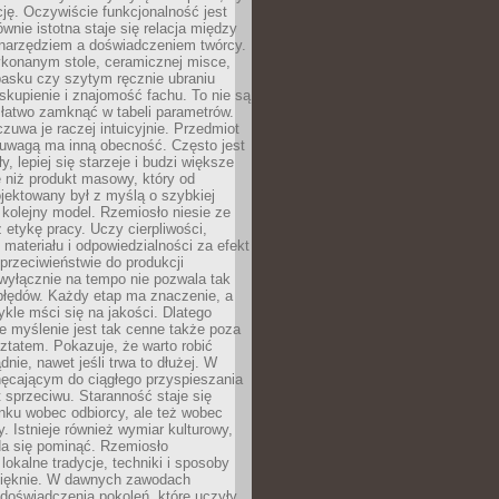
cję. Oczywiście funkcjonalność jest
ównie istotna staje się relacja między
 narzędziem a doświadczeniem twórcy.
konanym stole, ceramicznej misce,
asku czy szytym ręcznie ubraniu
skupienie i znajomość fachu. To nie są
 łatwo zamknąć w tabeli parametrów.
zuwa je raczej intuicyjnie. Przedmiot
uwagą ma inną obecność. Często jest
ły, lepiej się starzeje i budzi większe
 niż produkt masowy, który od
jektowany był z myślą o szybkiej
kolejny model. Rzemiosło niesie ze
 etykę pracy. Uczy cierpliwości,
materiału i odpowiedzialności za efekt
rzeciwieństwie do produkcji
wyłącznie na tempo nie pozwala tak
błędów. Każdy etap ma znaczenie, a
kle mści się na jakości. Dlatego
e myślenie jest tak cenne także poza
tatem. Pokazuje, że warto robić
dnie, nawet jeśli trwa to dłużej. W
hęcającym do ciągłego przyspieszania
t sprzeciwu. Staranność staje się
nku wobec odbiorcy, ale też wobec
y. Istnieje również wymiar kulturowy,
da się pominąć. Rzemiosło
lokalne tradycje, techniki i sposoby
pięknie. W dawnych zawodach
doświadczenia pokoleń, które uczyły