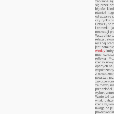
zapisane są 
się przez ob
błędów. Kied
również frag
odradzanie r
czy rynku pr
Dotyczy to z
i ceramiki, j
renowacji p
Wszystkie t
relacji czło
ręcznej prac
jest zamkni
wiedzy
który
musi oznacz
refleksji. M
rzeczy nowyc
opartych na 
współczesny
z nowoczesn
powstają prz
zakorzenion
że rozwój ni
przeszłości
wykorzystani
Warto też pa
w jaki patr
rzecz wykona
uwagę na jej
powstawania