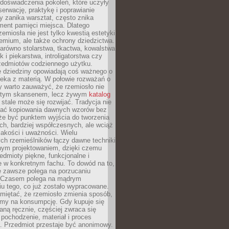
doświadczenia pokoleń, które uczyły
serwację, praktykę i poprawianie
y zanika warsztat, często znika
ment pamięci miejsca. Dlatego
zemiosła nie jest tylko kwestią estetyki
emium, ale także ochrony dziedzictwa.
arówno stolarstwa, tkactwa, kowalstwa
ak i piekarstwa, introligatorstwa czy
rzedmiotów codziennego użytku.
e dziedziny opowiadają coś ważnego o
wieka z materią. W połowie rozważań o
y warto zauważyć, że rzemiosło nie
ętym skansenem, lecz żywym
katalog
 stale może się rozwijać. Tradycja nie
ać kopiowania dawnych wzorów bez
oże być punktem wyjścia do tworzenia
h, bardziej współczesnych, ale wciąż
jakości i uważności. Wielu
ch rzemieślników łączy dawne techniki
ym projektowaniem, dzięki czemu
edmioty piękne, funkcjonalne i
e w konkretnym fachu. To dowód na to,
e zawsze polega na porzucaniu
. Czasem polega na mądrym
u tego, co już zostało wypracowane.
miętać, że rzemiosło zmienia sposób,
zymy na konsumpcję. Gdy kupuje się
ną ręcznie, częściej zwraca się
 pochodzenie, materiał i proces
. Przedmiot przestaje być anonimowy.