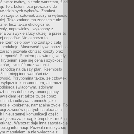
 twarz twórcy, historię warsztatu, ślad
zji. To z kolei może prowadzić do
owiedzialnych wyborów. Zamiast
o i często, człowiek zaczyna wybierać
epiej. Taka zmiana ma znaczenie nie
czne, lecz także ekologiczne.
wały, naprawialny i wykonany z
riałów zwykle służy dłużej, a przez to
ej odpadów. Nie oznacza to
że rzemiosło powinno zastąpić całą
 produkcję. Masowość bywa potrzebna
szarach pozwala obniżać koszty oraz
ostępność. Problem pojawia się wtedy,
kryterium staje się cena i szybkość
akość, trwałość oraz warunki
 schodzą na dalszy plan. Rzemiosło
że istnieją inne wartości niż
owość. Przypomina także, że człowiek
ć wyłącznie konsumentem, ale może
 odbiorcą świadomym, zdolnym
zt i sens dobrze wykonanej pracy.
wiskiem jest także to, że coraz
ch ludzi odkrywa rzemiosło jako
rdziej konkretne, namacalne życie. Po
nacji zawodów opartych na ekranach,
h i nieustannej komunikacji część
 tęsknić za pracą, której efekt można
otknąć. Warsztat daje inną satysfakcję
y obieg informacji. Pozwala mierzyć się
ym materiałem, a nie wyłącznie z