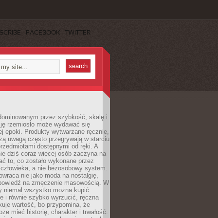
SCRIBE
FACEBOOK
TWITTER
dominowanym przez szybkość, skalę i
ję rzemiosło może wydawać się
j epoki. Produkty wytwarzane ręcznie,
użą uwagą często przegrywają w starciu
rzedmiotami dostępnymi od ręki. A
ie dziś coraz więcej osób zaczyna na
ać to, co zostało wykonane przez
 człowieka, a nie bezosobowy system.
wraca nie jako moda na nostalgię,
dpowiedź na zmęczenie masowością. W
y niemal wszystko można kupić
e i równie szybko wyrzucić, ręczna
uje wartość, bo przypomina, że
że mieć historię, charakter i trwałość.