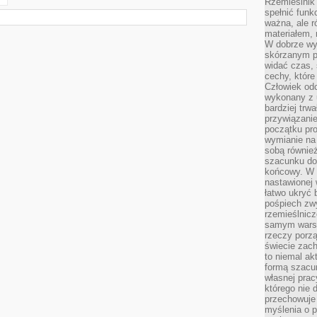
Rzemieślnik 
spełnić funk
ważna, ale r
materiałem,
W dobrze wy
skórzanym p
widać czas, 
cechy, które
Człowiek odc
wykonany z 
bardziej trwa
przywiązanie
początku pro
wymianie na 
sobą również
szacunku do 
końcowy. W p
nastawionej 
łatwo ukryć 
pośpiech zwy
rzemieślnicz
samym warsz
rzeczy porzą
świecie zac
to niemal ak
formą szacu
własnej prac
którego nie 
przechowuje 
myślenia o 