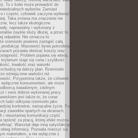
zji. To z kolei może prowadzić do
owiedzialnych wyborów. Zamiast
o i często, człowiek zaczyna wybierać
epiej. Taka zmiana ma znaczenie nie
czne, lecz także ekologiczne.
wały, naprawialny i wykonany z
riałów zwykle służy dłużej, a przez to
ej odpadów. Nie oznacza to
że rzemiosło powinno zastąpić całą
 produkcję. Masowość bywa potrzebna
szarach pozwala obniżać koszty oraz
ostępność. Problem pojawia się wtedy,
kryterium staje się cena i szybkość
akość, trwałość oraz warunki
 schodzą na dalszy plan. Rzemiosło
że istnieją inne wartości niż
owość. Przypomina także, że człowiek
ć wyłącznie konsumentem, ale może
 odbiorcą świadomym, zdolnym
zt i sens dobrze wykonanej pracy.
wiskiem jest także to, że coraz
ch ludzi odkrywa rzemiosło jako
rdziej konkretne, namacalne życie. Po
nacji zawodów opartych na ekranach,
h i nieustannej komunikacji część
 tęsknić za pracą, której efekt można
otknąć. Warsztat daje inną satysfakcję
y obieg informacji. Pozwala mierzyć się
ym materiałem, a nie wyłącznie z