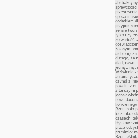
abstrakcyjn
sprawczości, 
przesuwania
epoce masow
dodatkiem d
przypomnieni
sensie tworz
tylko użytec
że wartość c
doświadczeni
zalanym pro
siebie ręczn
dlatego, że 
ślad, nawet 
jedną z najc
W świecie z
automatyzac
czymś z inne
powoli i z d
z tańszymi p
jednak właśn
nowo doceni
konkretnego
Rzemiosło po
lecz jako o
czasach, gd
błyskawiczni
praca odzysk
przedmiot mo
Rzemieślnik 