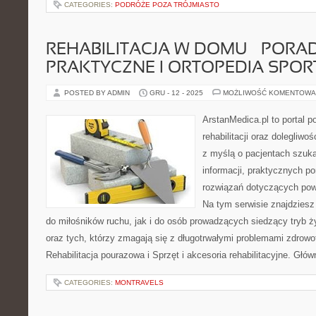
CATEGORIES:
PODRÓŻE POZA TRÓJMIASTO
REHABILITACJA W DOMU – PORA
PRAKTYCZNE I ORTOPEDIA SPO
POSTED BY ADMIN
GRU - 12 - 2025
MOŻLIWOŚĆ KOMENTOWA
ArstanMedica.pl to portal 
rehabilitacji oraz dolegliw
z myślą o pacjentach szuka
informacji, praktycznych p
rozwiązań dotyczących powr
Na tym serwisie znajdziesz
do miłośników ruchu, jak i do osób prowadzących siedzący tryb ż
oraz tych, którzy zmagają się z długotrwałymi problemami zdrowo
Rehabilitacja pourazowa i Sprzęt i akcesoria rehabilitacyjne. Gł
CATEGORIES:
MONTRAVELS