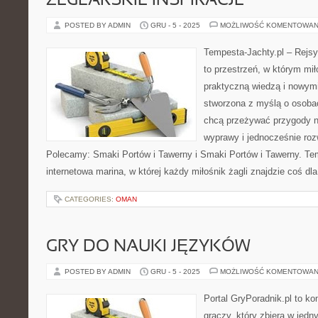
ŻEGLARSKIE INSPIRACJE
POSTED BY ADMIN
GRU - 5 - 2025
MOŻLIWOŚĆ KOMENTOWAN
Tempesta-Jachty.pl – Rejsy
to przestrzeń, w którym mi
praktyczną wiedzą i nowymi
stworzona z myślą o osoba
chcą przeżywać przygody n
wyprawy i jednocześnie roz
Polecamy: Smaki Portów i Tawerny i Smaki Portów i Tawerny. Tem
internetowa marina, w której każdy miłośnik żagli znajdzie coś dla
CATEGORIES:
OMAN
GRY DO NAUKI JĘZYKÓW
POSTED BY ADMIN
GRU - 5 - 2025
MOŻLIWOŚĆ KOMENTOWAN
Portal GryPoradnik.pl to k
graczy, który zbiera w jedn