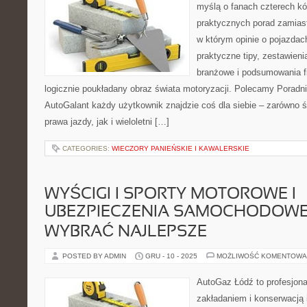
myślą o fanach czterech kó
praktycznych porad zamiast
w którym opinie o pojazdac
praktyczne tipy, zestawie
branżowe i podsumowania f
logicznie poukładany obraz świata motoryzacji. Polecamy Poradni
AutoGalant każdy użytkownik znajdzie coś dla siebie – zarówno 
prawa jazdy, jak i wieloletni […]
CATEGORIES:
WIECZORY PANIEŃSKIE I KAWALERSKIE
WYŚCIGI I SPORTY MOTOROWE I
UBEZPIECZENIA SAMOCHODOWE 
WYBRAĆ NAJLEPSZE
POSTED BY ADMIN
GRU - 10 - 2025
MOŻLIWOŚĆ KOMENTOWA
AutoGaz Łódź to profesjona
zakładaniem i konserwacją 