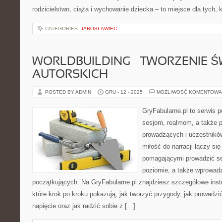
rodzicielstwo, ciąża i wychowanie dziecka – to miejsce dla tych, 
CATEGORIES:
JAROSŁAWIEC
WORLDBUILDING – TWORZENIE 
AUTORSKICH
POSTED BY ADMIN
GRU - 12 - 2025
MOŻLIWOŚĆ KOMENTOWA
GryFabularne.pl to serwis 
sesjom, realmom, a także p
prowadzących i uczestników
miłość do narracji łączy si
pomagającymi prowadzić s
poziomie, a także wprowad
początkujących. Na GryFabularne.pl znajdziesz szczegółowe instr
które krok po kroku pokazują, jak tworzyć przygody, jak prowadz
napięcie oraz jak radzić sobie z […]