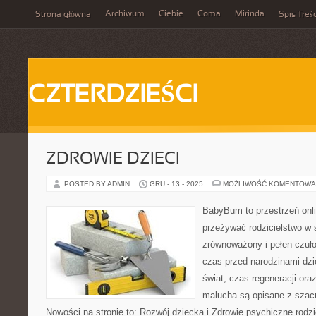
Archiwum
Ciebie
Coma
Mirinda
Strona główna
Spis Treśc
CZTERDZIEŚCI
ZDROWIE DZIECI
POSTED BY ADMIN
GRU - 13 - 2025
MOŻLIWOŚĆ KOMENTOWA
BabyBum to przestrzeń onli
przeżywać rodzicielstwo w s
zrównoważony i pełen czuło
czas przed narodzinami dzi
świat, czas regeneracji ora
malucha są opisane z szacu
Nowości na stronie to: Rozwój dziecka i Zdrowie psychiczne ro