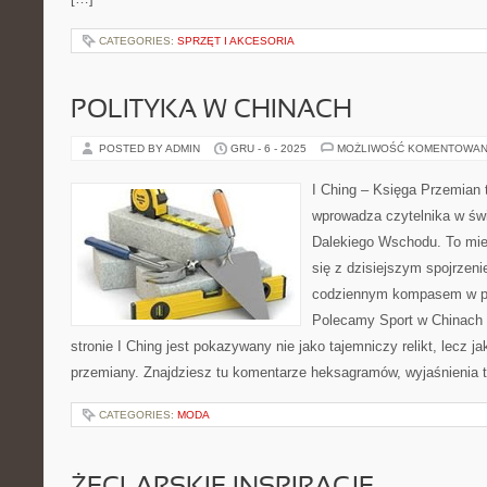
CATEGORIES:
SPRZĘT I AKCESORIA
POLITYKA W CHINACH
POSTED BY ADMIN
GRU - 6 - 2025
MOŻLIWOŚĆ KOMENTOWAN
I Ching – Księga Przemian t
wprowadza czytelnika w św
Dalekiego Wschodu. To miej
się z dzisiejszym spojrzeni
codziennym kompasem w po
Polecamy Sport w Chinach i
stronie I Ching jest pokazywany nie jako tajemniczy relikt, lecz 
przemiany. Znajdziesz tu komentarze heksagramów, wyjaśnienia 
CATEGORIES:
MODA