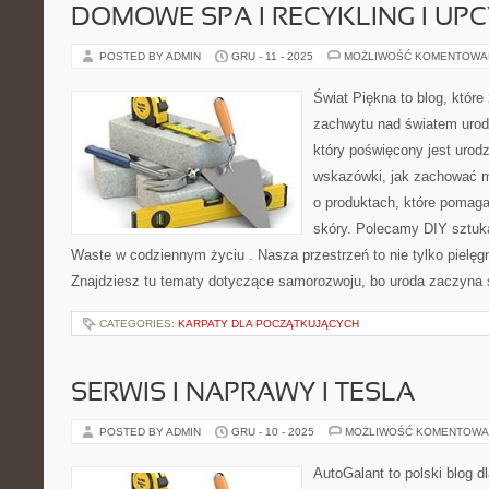
DOMOWE SPA I RECYKLING I UP
POSTED BY ADMIN
GRU - 11 - 2025
MOŻLIWOŚĆ KOMENTOWA
Świat Piękna to blog, które
zachwytu nad światem urod
który poświęcony jest urodz
wskazówki, jak zachować mł
o produktach, które pomaga
skóry. Polecamy DIY sztuka
Waste w codziennym życiu . Nasza przestrzeń to nie tylko pielęgna
Znajdziesz tu tematy dotyczące samorozwoju, bo uroda zaczyna 
CATEGORIES:
KARPATY DLA POCZĄTKUJĄCYCH
SERWIS I NAPRAWY I TESLA
POSTED BY ADMIN
GRU - 10 - 2025
MOŻLIWOŚĆ KOMENTOWA
AutoGalant to polski blog d