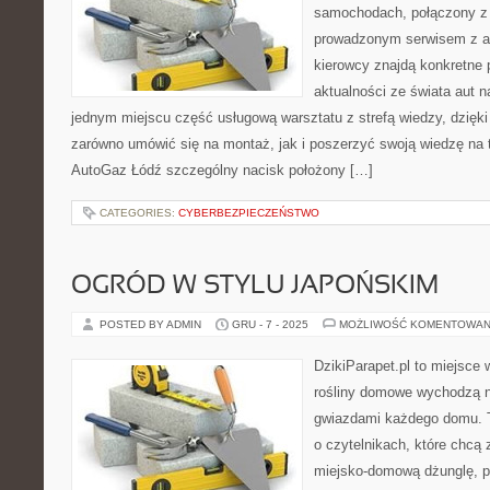
samochodach, połączony z
prowadzonym serwisem z ar
kierowcy znajdą konkretne p
aktualności ze świata aut n
jednym miejscu część usługową warsztatu z strefą wiedzy, dzię
zarówno umówić się na montaż, jak i poszerzyć swoją wiedzę na 
AutoGaz Łódź szczególny nacisk położony […]
CATEGORIES:
CYBERBEZPIECZEŃSTWO
OGRÓD W STYLU JAPOŃSKIM
POSTED BY ADMIN
GRU - 7 - 2025
MOŻLIWOŚĆ KOMENTOWAN
DzikiParapet.pl to miejsce 
rośliny domowe wychodzą na
gwiazdami każdego domu. T
o czytelnikach, które chcą
miejsko-domową dżunglę, p