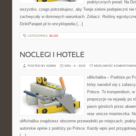
praktycznych porad. Na Dzi
wszystko, czego potrzebujesz, aby Twoje zieloni podopieczni nie 
zachwycały w domowych warunkach. Zobacz: Rośliny egzotyczne 
DzikiParapet.pl to encyklopedia […]
CATEGORIES:
BLOG
NOCLEGI I HOTELE
POSTED BY ADMIN
GRU - 6 - 2025
MOŻLIWOŚĆ KOMENTOWAN
uMichalika – Podróże po Pol
który narodził się z zafas
Polsce. To kompendium, w 
propozycje na wypady po ró
pasm górskich przez akweny
oraz urocze miasteczka. Na
uMichalika znajdziesz obszerne przewodniki po miejscach, prakt
autorskie opinie z podróży po Polsce. Każdy wpis jest przygotow
[…]