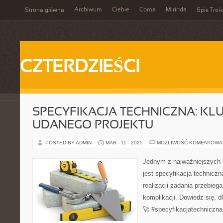
Archiwum
Ciebie
Coma
Mirinda
Strona główna
Spis Treśc
CZTERDZIEŚCI
SPECYFIKACJA TECHNICZNA: KL
UDANEGO PROJEKTU
POSTED BY ADMIN
MAR - 11 - 2025
MOŻLIWOŚĆ KOMENTOWA
Jednym z najważniejszych 
jest specyfikacja techniczn
realizacji zadania przebieg
komplikacji. Dowiedz się, 
🚀 #specyfikacjatechniczna