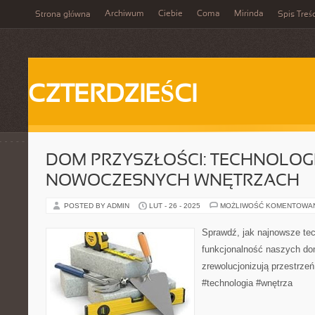
Archiwum
Ciebie
Coma
Mirinda
Strona główna
Spis Treśc
CZTERDZIEŚCI
DOM PRZYSZŁOŚCI: TECHNOLOG
NOWOCZESNYCH WNĘTRZACH
POSTED BY ADMIN
LUT - 26 - 2025
MOŻLIWOŚĆ KOMENTOWA
Sprawdź, jak najnowsze tec
funkcjonalność naszych dom
zrewolucjonizują przestrze
#technologia #wnętrza