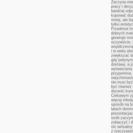
Zaczyna mieć
pracy i decy
bardziej odp
kupować duż
mniej, ale l
tylko estety
Przedmiot tr
dobrych mate
generuje mni
oczywiście, 
współczesną
i w wielu ob
zwiększać d
gdy jedynym 
dostawy, a j
wytwarzania
przypomina, 
natychmiast
nie musi by
być również
docenić kuns
Ciekawym zja
więcej młody
sposób na ba
latach domi
prezentacjac
osób zaczyna
zobaczyć i d
niż wirtualn
z rzeczywist