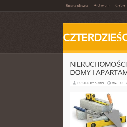
Archiwum
Ciebie
Strona główna
CZTERDZIEŚC
NIERUCHOMOŚCI
DOMY I APARTA
POSTED BY ADMIN
MAJ - 13 -