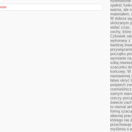
Rzemieślnik 
spełnić funk
SIGN
ważna, ale r
materiałem,
W dobrze wy
skórzanym p
widać czas, 
cechy, które
Człowiek odc
wykonany z 
bardziej trwa
przywiązanie
początku pro
wymianie na 
sobą również
szacunku do 
końcowy. W p
nastawionej 
łatwo ukryć 
pośpiech zwy
rzemieślnicz
samym warsz
rzeczy porzą
świecie zac
to niemal ak
formą szacu
własnej prac
którego nie 
przechowuje 
myślenia o 