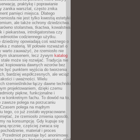
serwację, praktykę i poprawianie
y zanika warsztat, często znika
ment pamięci miejsca. Dlatego
zemiosła nie jest tylko kwestią estetyki
emium, ale także ochrony dziedzictwa.
arówno stolarstwa, tkactwa, kowalstwa
ak i piekarstwa, introligatorstwa czy
rzedmiotów codziennego użytku.
e dziedziny opowiadają coś ważnego o
wieka z materią. W połowie rozważań o
y warto zauważyć, że rzemiosło nie
ętym skansenem, lecz żywym
katalog
 stale może się rozwijać. Tradycja nie
ać kopiowania dawnych wzorów bez
oże być punktem wyjścia do tworzenia
h, bardziej współczesnych, ale wciąż
jakości i uważności. Wielu
ch rzemieślników łączy dawne techniki
ym projektowaniem, dzięki czemu
edmioty piękne, funkcjonalne i
e w konkretnym fachu. To dowód na to,
e zawsze polega na porzucaniu
. Czasem polega na mądrym
u tego, co już zostało wypracowane.
miętać, że rzemiosło zmienia sposób,
zymy na konsumpcję. Gdy kupuje się
ną ręcznie, częściej zwraca się
 pochodzenie, materiał i proces
. Przedmiot przestaje być anonimowy.
 twarz twórcy, historię warsztatu, ślad