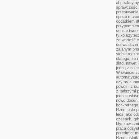
abstrakcyjn
sprawczości, 
przesuwania
epoce masow
dodatkiem d
przypomnieni
sensie tworz
tylko użytec
że wartość c
doświadczeni
zalanym pro
siebie ręczn
dlatego, że 
ślad, nawet 
jedną z najc
W świecie z
automatyzac
czymś z inne
powoli i z d
z tańszymi p
jednak właśn
nowo doceni
konkretnego
Rzemiosło po
lecz jako o
czasach, gd
błyskawiczni
praca odzysk
przedmiot mo
Rzemieślnik 