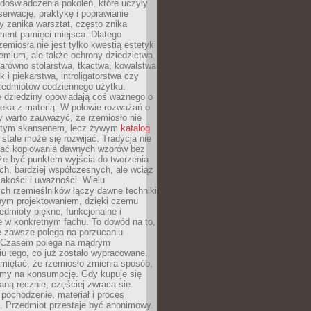
doświadczenia pokoleń, które uczyły
serwację, praktykę i poprawianie
y zanika warsztat, często znika
ment pamięci miejsca. Dlatego
zemiosła nie jest tylko kwestią estetyki
emium, ale także ochrony dziedzictwa.
arówno stolarstwa, tkactwa, kowalstwa
ak i piekarstwa, introligatorstwa czy
rzedmiotów codziennego użytku.
e dziedziny opowiadają coś ważnego o
wieka z materią. W połowie rozważań o
y warto zauważyć, że rzemiosło nie
ętym skansenem, lecz żywym
katalog
 stale może się rozwijać. Tradycja nie
ać kopiowania dawnych wzorów bez
oże być punktem wyjścia do tworzenia
h, bardziej współczesnych, ale wciąż
jakości i uważności. Wielu
ch rzemieślników łączy dawne techniki
ym projektowaniem, dzięki czemu
edmioty piękne, funkcjonalne i
e w konkretnym fachu. To dowód na to,
e zawsze polega na porzucaniu
. Czasem polega na mądrym
u tego, co już zostało wypracowane.
miętać, że rzemiosło zmienia sposób,
zymy na konsumpcję. Gdy kupuje się
ną ręcznie, częściej zwraca się
 pochodzenie, materiał i proces
. Przedmiot przestaje być anonimowy.