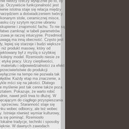
nie tworzy rzeczy wyłącznie po to, by
cję. Oczywiście funkcjonalność jest
ównie istotna staje się relacja między
 narzędziem a doświadczeniem twórcy.
konanym stole, ceramicznej misce,
asku czy szytym ręcznie ubraniu
skupienie i znajomość fachu. To nie są
 łatwo zamknąć w tabeli parametrów.
zuwa je raczej intuicyjnie. Przedmiot
uwagą ma inną obecność. Często jest
ły, lepiej się starzeje i budzi większe
 niż produkt masowy, który od
jektowany był z myślą o szybkiej
kolejny model. Rzemiosło niesie ze
 etykę pracy. Uczy cierpliwości,
materiału i odpowiedzialności za efekt
rzeciwieństwie do produkcji
wyłącznie na tempo nie pozwala tak
błędów. Każdy etap ma znaczenie, a
kle mści się na jakości. Dlatego
e myślenie jest tak cenne także poza
tatem. Pokazuje, że warto robić
dnie, nawet jeśli trwa to dłużej. W
hęcającym do ciągłego przyspieszania
t sprzeciwu. Staranność staje się
nku wobec odbiorcy, ale też wobec
y. Istnieje również wymiar kulturowy,
da się pominąć. Rzemiosło
lokalne tradycje, techniki i sposoby
pięknie. W dawnych zawodach