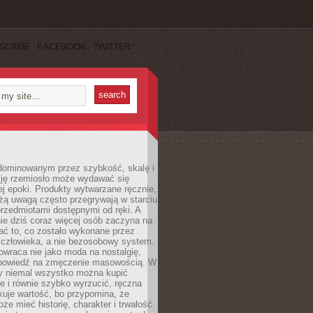
SCRIBE
FACEBOOK
TWITTER
dominowanym przez szybkość, skalę i
ję rzemiosło może wydawać się
j epoki. Produkty wytwarzane ręcznie,
użą uwagą często przegrywają w starciu
rzedmiotami dostępnymi od ręki. A
ie dziś coraz więcej osób zaczyna na
ać to, co zostało wykonane przez
 człowieka, a nie bezosobowy system.
wraca nie jako moda na nostalgię,
dpowiedź na zmęczenie masowością. W
y niemal wszystko można kupić
e i równie szybko wyrzucić, ręczna
uje wartość, bo przypomina, że
że mieć historię, charakter i trwałość.