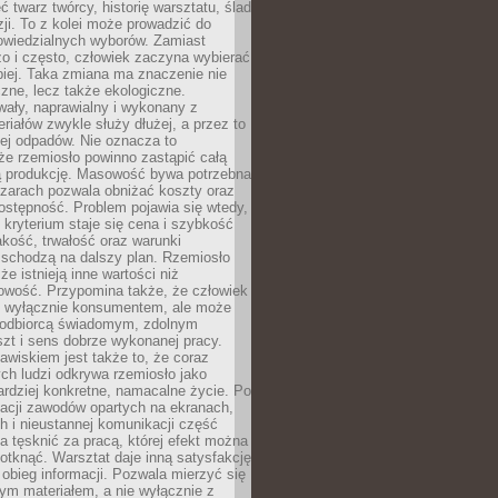
 twarz twórcy, historię warsztatu, ślad
zji. To z kolei może prowadzić do
owiedzialnych wyborów. Zamiast
o i często, człowiek zaczyna wybierać
epiej. Taka zmiana ma znaczenie nie
czne, lecz także ekologiczne.
wały, naprawialny i wykonany z
riałów zwykle służy dłużej, a przez to
ej odpadów. Nie oznacza to
że rzemiosło powinno zastąpić całą
 produkcję. Masowość bywa potrzebna
szarach pozwala obniżać koszty oraz
ostępność. Problem pojawia się wtedy,
kryterium staje się cena i szybkość
akość, trwałość oraz warunki
 schodzą na dalszy plan. Rzemiosło
że istnieją inne wartości niż
owość. Przypomina także, że człowiek
ć wyłącznie konsumentem, ale może
 odbiorcą świadomym, zdolnym
zt i sens dobrze wykonanej pracy.
wiskiem jest także to, że coraz
ch ludzi odkrywa rzemiosło jako
rdziej konkretne, namacalne życie. Po
nacji zawodów opartych na ekranach,
h i nieustannej komunikacji część
 tęsknić za pracą, której efekt można
otknąć. Warsztat daje inną satysfakcję
y obieg informacji. Pozwala mierzyć się
ym materiałem, a nie wyłącznie z