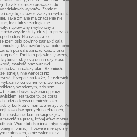
zji. To z kolei może prowadzić do
owiedzialnych wyborów. Zamiast
o i często, człowiek zaczyna wybierać
epiej. Taka zmiana ma znaczenie nie
czne, lecz także ekologiczne.
wały, naprawialny i wykonany z
riałów zwykle służy dłużej, a przez to
ej odpadów. Nie oznacza to
że rzemiosło powinno zastąpić całą
 produkcję. Masowość bywa potrzebna
szarach pozwala obniżać koszty oraz
ostępność. Problem pojawia się wtedy,
kryterium staje się cena i szybkość
akość, trwałość oraz warunki
 schodzą na dalszy plan. Rzemiosło
że istnieją inne wartości niż
owość. Przypomina także, że człowiek
ć wyłącznie konsumentem, ale może
 odbiorcą świadomym, zdolnym
zt i sens dobrze wykonanej pracy.
wiskiem jest także to, że coraz
ch ludzi odkrywa rzemiosło jako
rdziej konkretne, namacalne życie. Po
nacji zawodów opartych na ekranach,
h i nieustannej komunikacji część
 tęsknić za pracą, której efekt można
otknąć. Warsztat daje inną satysfakcję
y obieg informacji. Pozwala mierzyć się
ym materiałem, a nie wyłącznie z