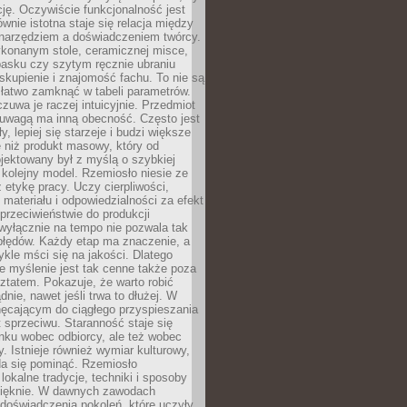
cję. Oczywiście funkcjonalność jest
ównie istotna staje się relacja między
 narzędziem a doświadczeniem twórcy.
konanym stole, ceramicznej misce,
asku czy szytym ręcznie ubraniu
skupienie i znajomość fachu. To nie są
 łatwo zamknąć w tabeli parametrów.
zuwa je raczej intuicyjnie. Przedmiot
uwagą ma inną obecność. Często jest
ły, lepiej się starzeje i budzi większe
 niż produkt masowy, który od
jektowany był z myślą o szybkiej
kolejny model. Rzemiosło niesie ze
 etykę pracy. Uczy cierpliwości,
materiału i odpowiedzialności za efekt
rzeciwieństwie do produkcji
wyłącznie na tempo nie pozwala tak
błędów. Każdy etap ma znaczenie, a
kle mści się na jakości. Dlatego
e myślenie jest tak cenne także poza
tatem. Pokazuje, że warto robić
dnie, nawet jeśli trwa to dłużej. W
hęcającym do ciągłego przyspieszania
t sprzeciwu. Staranność staje się
nku wobec odbiorcy, ale też wobec
y. Istnieje również wymiar kulturowy,
da się pominąć. Rzemiosło
lokalne tradycje, techniki i sposoby
pięknie. W dawnych zawodach
doświadczenia pokoleń, które uczyły