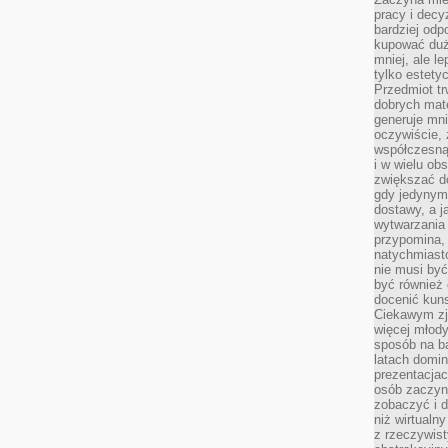
pracy i decy
bardziej odp
kupować duż
mniej, ale l
tylko estety
Przedmiot tr
dobrych mate
generuje mni
oczywiście, 
współczesną
i w wielu ob
zwiększać d
gdy jedynym 
dostawy, a j
wytwarzania
przypomina, 
natychmiast
nie musi by
być również
docenić kuns
Ciekawym zja
więcej młody
sposób na ba
latach domi
prezentacjac
osób zaczyna
zobaczyć i d
niż wirtualn
z rzeczywist