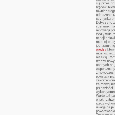
się przez ob
błędów. Kied
również frag
odradzanie r
czy rynku pr
Dotyczy to z
i ceramiki, j
renowacji p
Wszystkie t
relacji czło
ręcznej prac
jest zamkni
wiedzy
który
musi oznacz
refleksji. M
rzeczy nowyc
opartych na 
współczesny
z nowoczesn
powstają prz
zakorzenion
że rozwój ni
przeszłości
wykorzystani
Warto też pa
w jaki patr
rzecz wykona
uwagę na jej
powstawania
Zaczyna mieć