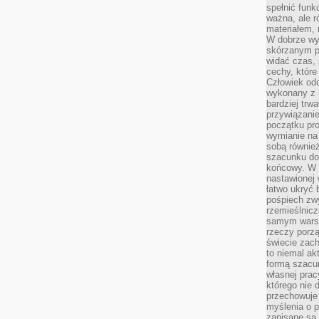
spełnić funk
ważna, ale r
materiałem,
W dobrze wy
skórzanym p
widać czas, 
cechy, które
Człowiek odc
wykonany z 
bardziej trwa
przywiązanie
początku pro
wymianie na 
sobą również
szacunku do 
końcowy. W p
nastawionej 
łatwo ukryć 
pośpiech zwy
rzemieślnicz
samym warsz
rzeczy porzą
świecie zac
to niemal ak
formą szacu
własnej prac
którego nie 
przechowuje 
myślenia o 
zapisane są 