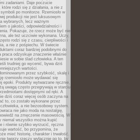
ymi zadaniami. Daje poczucie
które rodzi się z działania, a nie z
 symboli po monitorze. Rzemiosło w
ej produkcji nie jest luksusowym
la wybranych, lecz ważnym
em o jakości, odpowiedzialności i
enia. Pokazuje, że rzecz może być nie
zna, ale też uczciwie wykonana. Uczy,
zęsto rodzi się z czasu, cierpliwości i
a, a nie z pośpiechu. W świecie
duktami coraz bardziej podobnymi do
a praca odzyskuje znaczenie właśnie
niesie w sobie ślad człowieka. A ten
jeśli trudniej go wycenić, bywa dziś
enniejszych wartości.
dominowanym przez szybkość, skalę i
ję rzemiosło może wydawać się
j epoki. Produkty wytwarzane ręcznie,
użą uwagą często przegrywają w starciu
rzedmiotami dostępnymi od ręki. A
ie dziś coraz więcej osób zaczyna na
ać to, co zostało wykonane przez
 człowieka, a nie bezosobowy system.
wraca nie jako moda na nostalgię,
dpowiedź na zmęczenie masowością. W
y niemal wszystko można kupić
e i równie szybko wyrzucić, ręczna
uje wartość, bo przypomina, że
że mieć historię, charakter i trwałość.
nie tworzy rzeczy wyłącznie po to, by