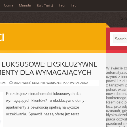
Coma
Mirinda
Tagi
Tagi
Spis Treści
SUB
I
 LUKSUSOWE: EKSKLUZYWNE
W świecie z
MENTY DLA WYMAGAJĄCYCH
automatyzac
czymś z inne
powoli i z d
NIERUCHOMOŚCI
 2025
MOŻLIWOŚĆ KOMENTOWANIA
ZOSTAŁA WYŁĄCZONA
z tańszymi p
LUKSUSOWE:
EKSKLUZYWNE
jednak właśn
DOMY
Poszukujesz nieruchomości luksusowych dla
nowo doceni
I
konkretnego
APARTAMENTY
wymagających klientów? Te ekskluzywne domy i
DLA
Rzemiosło po
WYMAGAJĄCYCH
lecz jako o
apartamenty z pewnością spełnią najwyższe
czasach, gd
oczekiwania. Sprawdź naszą ofertę już teraz!
błyskawiczni
praca odzysk
przedmiot mo