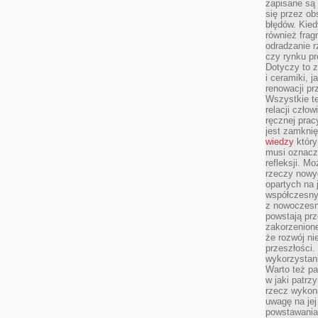
zapisane są 
się przez ob
błędów. Kied
również frag
odradzanie r
czy rynku pr
Dotyczy to z
i ceramiki, j
renowacji p
Wszystkie t
relacji czło
ręcznej prac
jest zamkni
wiedzy
który
musi oznacz
refleksji. M
rzeczy nowyc
opartych na 
współczesny
z nowoczesn
powstają prz
zakorzenion
że rozwój ni
przeszłości
wykorzystani
Warto też pa
w jaki patr
rzecz wykona
uwagę na jej
powstawania