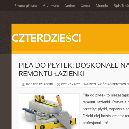
Archiwum
Ciebie
Coma
Mirinda
Strona główna
Spis Treśc
CZTERDZIEŚCI
PIŁA DO PŁYTEK: DOSKONAŁE N
REMONTU ŁAZIENKI
POSTED BY ADMIN
CZE - 7 - 2025
MOŻLIWOŚĆ KOMENTOWAN
Piła do płytek to niezastąp
remontu łazienki. Pozwala 
przeciąć płytki, zapewniają
Dzięki niej każdy amator r
profesjonalista!