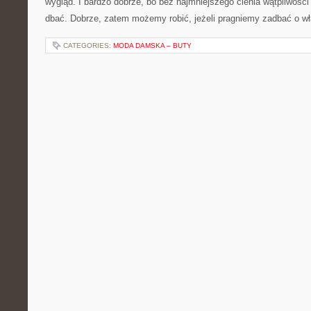
wygląd. I bardzo dobrze, bo bez najmniejszego cienia wątpliwości
dbać. Dobrze, zatem możemy robić, jeżeli pragniemy zadbać o w
CATEGORIES:
MODA DAMSKA – BUTY