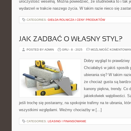
uroczystość weselną. Można powiedzieć, że studniówka to i tak 
wydarzeń w trakcie naszego życia. W takim razie nieco się zast
CATEGORIES:
GIEŁDA ROLNICZA I CENY PRODUKTÓW
JAK ZADBAĆ O WŁASNY STYL?
POSTED BY ADMIN
GRU - 8 - 2025
MOŻLIWOŚĆ KOMENTOWAN
Dobry wygląd to prawdziwy
Chciałabyś w jakiś sposób 
ubierania się? W takim raz
że chociaż gusta są bardzo 
kanony piękna, trendy. Co 
jakiekolwiek wątpliwości. S
jeśli trochę się postaramy, na spokojnie trafimy na te ubrania, kt
wszystkimi względami. Weźmy chociażby w […]
CATEGORIES:
LEASING I FINANSOWANIE