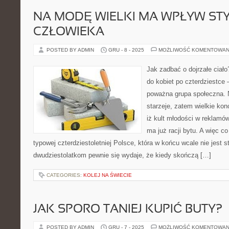
NA MODĘ WIELKI MA WPŁYW STY
CZŁOWIEKA
POSTED BY ADMIN
GRU - 8 - 2025
MOŻLIWOŚĆ KOMENTOWAN
Jak zadbać o dojrzałe ciało
do kobiet po czterdziestce 
poważna grupa społeczna. N
starzeje, zatem wielkie ko
iż kult młodości w reklamów
ma już racji bytu. A więc c
typowej czterdziestoletniej Polsce, która w końcu wcale nie jest s
dwudziestolatkom pewnie się wydaje, że kiedy skończą […]
CATEGORIES:
KOLEJ NA ŚWIECIE
JAK SPORO TANIEJ KUPIĆ BUTY?
POSTED BY ADMIN
GRU - 7 - 2025
MOŻLIWOŚĆ KOMENTOWAN