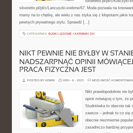
silveretto.pl/pl/c/Kolczyki-s
silveretto.pl/pl/c/Lancuszki-srebrne/67. Moda pozwala na kreowan
mamy na to chętkę, ale wielu z nas styka się z kłopotami jakie tr
pewnych prywatnego stylu. Sprawdź […]
CATEGORIES:
BUDKI LĘGOWE I KARMNIKI DIY
NIKT PEWNIE NIE BYŁBY W STANI
NADSZARPNĄĆ OPINII MÓWIĄCEJ 
PRACA FIZYCZNA JEST
POSTED BY ADMIN
GRU - 8 - 2025
MOŻLIWOŚĆ KOMENTOWAN
Nikt prawdopodobnie nie by
opinii mówiącej o tym, że p
Studniówka to obecnie tak
zawsze – jednak to co się z
obecnie niezmiernie popular
zasadniczo bardziej przypom