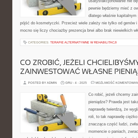
usatysfakcjonowanie nie b
pewnie będziemy mieć z o
dlatego właśnie kapitalnym
pójść do kosmetyczki. Przecież wiele zależy nie tylko od genów i 
mocno się liczy chociażby prezencja brwi albo brak niewielkich 
CATEGORIES:
TERAPIE ALTERNATYWNE W REHABILITACJI
CO ZROBIĆ, JEŻELI CHCIELIBYŚM
ZAINWESTOWAĆ WŁASNE PIENIĄ
POSTED BY ADMIN
GRU - 4 - 2025
MOŻLIWOŚĆ KOMENTOWAN
Co robić, jeżeli chcemy za
pieniądze? Prawda jest taka
naprawdę twierdzą, że wygl
roli, to tak naprawdę ciężk
znacząca część ludzi, zw
momencie o paniach, zwra