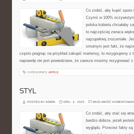
Co zrobić, aby kupić sporo
Czymś w 100% oczywistym j
polska kobieta chciałaby zak
to najczęściej zwraca więk
najzupełniej zrozumiałe. J
smutnym jest fakt, że najz
często pragnąc na przykład zakupić martensy, to rezygnujemy z
naprawdę nie jest powiedziane, że zawsze musimy rezygnować z 
CATEGORIES:
APPLE
STYL
POSTED BY ADMIN
GRU - 4 - 2025
MOŻLIWOŚĆ KOMENTOWAN
Co zrobić, aby stać się atr
bardzo dobrze, jeżeli jest
wyglądu. Przecież fakty są 