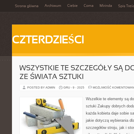
Archiwum
Ciebie
Coma
Mirinda
Strona główna
Spis Treśc
CZTERDZIEŚCI
WSZYSTKIE TE SZCZEGÓŁY SĄ 
ZE ŚWIATA SZTUKI
POSTED BY ADMIN
GRU - 9 - 2025
MOŻLIWOŚĆ KOMENTOWAN
Wszelkie te elementy są d
sztuki Zakupy dobrych dod
każda kobieta daje sobie s
jakie dotyczą wybierania dl
szczegółów stroju, jak i s