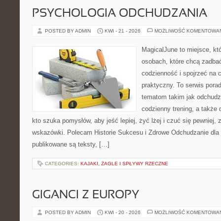
PSYCHOLOGIA ODCHUDZANIA
POSTED BY ADMIN
KWI - 21 - 2026
MOŻLIWOŚĆ KOMENTOWA
MagicalJune to miejsce, kt
osobach, które chcą zadbać
codzienność i spojrzeć na 
praktyczny. To serwis por
tematom takim jak odchudz
codzienny trening, a także
kto szuka pomysłów, aby jeść lepiej, żyć lżej i czuć się pewniej,
wskazówki. Polecam Historie Sukcesu i Zdrowe Odchudzanie dla 
publikowane są teksty, […]
CATEGORIES:
KAJAKI, ŻAGLE I SPŁYWY RZECZNE
GIGANCI Z EUROPY
POSTED BY ADMIN
KWI - 20 - 2026
MOŻLIWOŚĆ KOMENTOWA