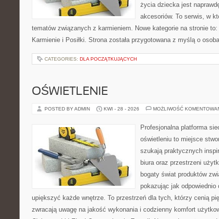
życia dziecka jest napraw
akcesoriów. To serwis, w k
tematów związanych z karmieniem. Nowe kategorie na stronie to: K
Karmienie i Posiłki. Strona została przygotowana z myślą o osoba
CATEGORIES:
DLA POCZĄTKUJĄCYCH
OŚWIETLENIE
POSTED BY ADMIN
KWI - 28 - 2026
MOŻLIWOŚĆ KOMENTOWA
Profesjonalna platforma si
oświetleniu to miejsce stwo
szukają praktycznych inspi
biura oraz przestrzeni użyt
bogaty świat produktów zwi
pokazując jak odpowiednio 
upiększyć każde wnętrze. To przestrzeń dla tych, którzy cenią pi
zwracają uwagę na jakość wykonania i codzienny komfort użytkow