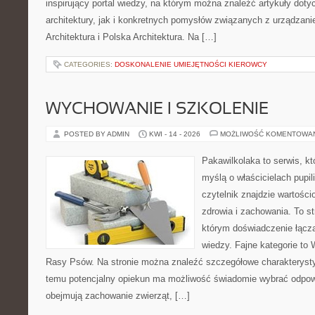
inspirujący portal wiedzy, na którym można znaleźć artykuły doty
architektury, jak i konkretnych pomysłów związanych z urządza
Architektura i Polska Architektura. Na […]
CATEGORIES:
DOSKONALENIE UMIEJĘTNOŚCI KIEROWCY
WYCHOWANIE I SZKOLENIE
POSTED BY ADMIN
KWI - 14 - 2026
MOŻLIWOŚĆ KOMENTOWA
Pakawilkolaka to serwis, kt
myślą o właścicielach pupil
czytelnik znajdzie wartości
zdrowia i zachowania. To s
którym doświadczenie łączą
wiedzy. Fajne kategorie to 
Rasy Psów. Na stronie można znaleźć szczegółowe charakterystyk
temu potencjalny opiekun ma możliwość świadomie wybrać odpowi
obejmują zachowanie zwierząt, […]