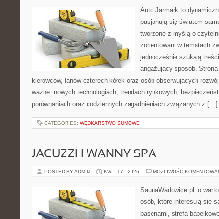
Auto Jarmark to dynamiczna
pasjonują się światem sam
tworzone z myślą o czyteln
zorientowani w tematach zw
jednocześnie szukają treśc
angażujący sposób. Strona 
kierowców, fanów czterech kółek oraz osób obserwujących rozwój
ważne: nowych technologiach, trendach rynkowych, bezpieczeństwi
porównaniach oraz codziennych zagadnieniach związanych z […]
CATEGORIES:
WĘDKARSTWO SUMOWE
JACUZZI I WANNY SPA
POSTED BY ADMIN
KWI - 17 - 2026
MOŻLIWOŚĆ KOMENTOWA
SaunaWadowice.pl to wartośc
osób, które interesują się 
basenami, strefą bąbelkowe