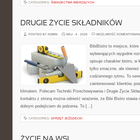
CATEGORIES:
ŚWIADECTWA WIERZĄCYCH
DRUGIE ŻYCIE SKŁADNIKÓW
POSTED BY ADMIN
MAJ - 4 - 2026
MOŻLIWOŚĆ KOMENTOWAN
BibiBistro to miejsce, któr
wybierających wygodne rozw
opisuje charakter bistro, w
tylko smaczne, ale równie
codziennego rytmu. To serw
zainteresować klientów, po
klimatem. Polecam Techniki Przechowywania i Drugie Życie Skła
kontaktu z stroną można odnieść wrażenie, że Bibi Bistro stawia 
dobrym podejściem do jedzenia. To […]
CATEGORIES:
SPRZĘT JEŹDZIECKI
ŻYCIE NA WSI