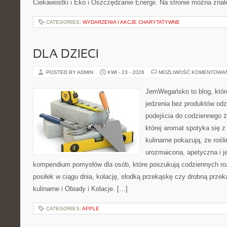
Ciekawostki i Eko i Oszczędzanie Energii. Na stronie można zna
CATEGORIES:
WYDARZENIA I AKCJE CHARYTATYWNE
DLA DZIECI
POSTED BY ADMIN
KWI - 23 - 2026
MOŻLIWOŚĆ KOMENTOWA
JemWegańsko to blog, które
jedzenia bez produktów od
podejścia do codziennego ż
której aromat spotyka się 
kulinarne pokazują, że roś
urozmaicona, apetyczna i j
kompendium pomysłów dla osób, które poszukują codziennych ro
posiłek w ciągu dnia, kolację, słodką przekąskę czy drobną prze
kulinarne i Obiady i Kolacje. […]
CATEGORIES:
APPLE