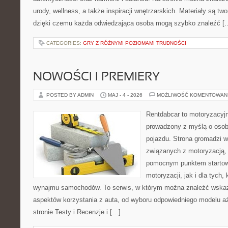
urody, wellness, a także inspiracji wnętrzarskich. Materiały są t
dzięki czemu każda odwiedzająca osoba mogą szybko znaleźć [
CATEGORIES:
GRY Z RÓŻNYMI POZIOMAMI TRUDNOŚCI
NOWOŚCI I PREMIERY
POSTED BY ADMIN
MAJ - 4 - 2026
MOŻLIWOŚĆ KOMENTOWAN
Rentdabcar to motoryzacyjn
prowadzony z myślą o osob
pojazdu. Strona gromadzi 
związanych z motoryzacją,
pomocnym punktem startow
motoryzacji, jak i dla tych,
wynajmu samochodów. To serwis, w którym można znaleźć wska
aspektów korzystania z auta, od wyboru odpowiedniego modelu aż
stronie Testy i Recenzje i […]