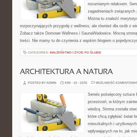
rozumianym relaksem. Serw
zagadnieniach związanych z
Można tu znaleźć merytoryc
rozpoczynających przygodę z wellness, ale również dla osób z 
Zobacz także Domowe Wellness i SaunaWadowice. Mocną stroną 
treści. Nie mamy tu do czynienia z wąskim blogiem o pojedyncz
CATEGORIES:
MAŁŻEŃSTWO I ŻYCIE PO ŚLUBIE
ARCHITEKTURA A NATURA
POSTED BY ADMIN
KWI - 16 - 2026
MOŻLIWOŚĆ KOMENTOWA
Serwis poświęcony sztuce k
przestrzeń, w którym zaint
wiedzą. Strona została stw
które chcą zgłębiać świat b
mieszkalnych i użytkowych,
wpływających na to, jak mi