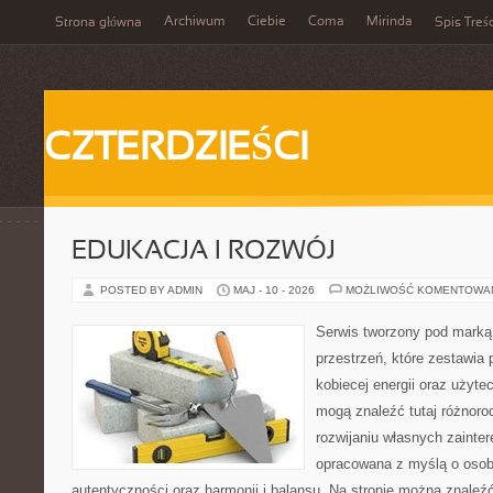
Archiwum
Ciebie
Coma
Mirinda
Strona główna
Spis Treśc
CZTERDZIEŚCI
EDUKACJA I ROZWÓJ
POSTED BY ADMIN
MAJ - 10 - 2026
MOŻLIWOŚĆ KOMENTOWA
Serwis tworzony pod marką
przestrzeń, które zestawia 
kobiecej energii oraz użyte
mogą znaleźć tutaj różnorod
rozwijaniu własnych zainte
opracowana z myślą o osob
autentyczności oraz harmonii i balansu. Na stronie można znaleźć