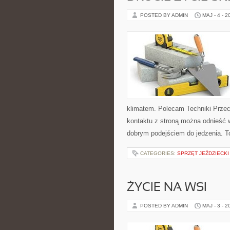
POSTED BY ADMIN
MAJ - 4 - 2
klimatem. Polecam Techniki Przec
kontaktu z stroną można odnieść w
dobrym podejściem do jedzenia. T
CATEGORIES:
SPRZĘT JEŹDZIECKI
ŻYCIE NA WSI
POSTED BY ADMIN
MAJ - 3 - 2