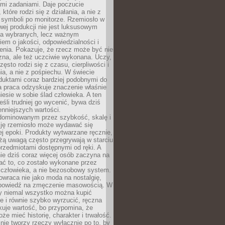
ymi zadaniami. Daje poczucie
które rodzi się z działania, a nie z
 symboli po monitorze. Rzemiosło w
ej produkcji nie jest luksusowym
la wybranych, lecz ważnym
em o jakości, odpowiedzialności i
enia. Pokazuje, że rzecz może być nie
zna, ale też uczciwie wykonana. Uczy,
zęsto rodzi się z czasu, cierpliwości i
a, a nie z pośpiechu. W świecie
duktami coraz bardziej podobnymi do
a praca odzyskuje znaczenie właśnie
niesie w sobie ślad człowieka. A ten
jeśli trudniej go wycenić, bywa dziś
enniejszych wartości.
dominowanym przez szybkość, skalę i
ję rzemiosło może wydawać się
j epoki. Produkty wytwarzane ręcznie,
użą uwagą często przegrywają w starciu
rzedmiotami dostępnymi od ręki. A
ie dziś coraz więcej osób zaczyna na
ać to, co zostało wykonane przez
 człowieka, a nie bezosobowy system.
wraca nie jako moda na nostalgię,
dpowiedź na zmęczenie masowością. W
y niemal wszystko można kupić
e i równie szybko wyrzucić, ręczna
uje wartość, bo przypomina, że
że mieć historię, charakter i trwałość.
nie tworzy rzeczy wyłącznie po to, by