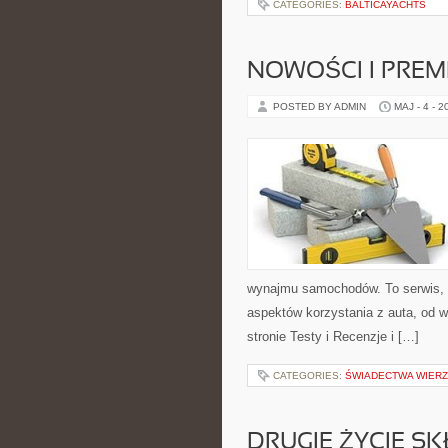
CATEGORIES:
BALTICAYACHTS
NOWOŚCI I PREM
POSTED BY ADMIN
MAJ - 4 - 2
wynajmu samochodów. To serwis,
aspektów korzystania z auta, od 
stronie Testy i Recenzje i […]
CATEGORIES:
ŚWIADECTWA WIER
DRUGIE ŻYCIE S