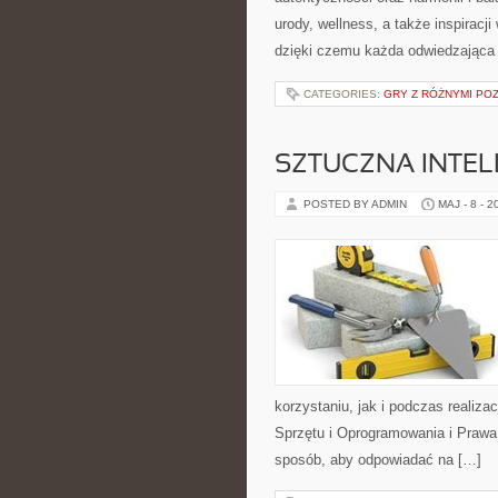
urody, wellness, a także inspiracj
dzięki czemu każda odwiedzająca
CATEGORIES:
GRY Z RÓŻNYMI PO
SZTUCZNA INTELI
POSTED BY ADMIN
MAJ - 8 - 2
korzystaniu, jak i podczas realiz
Sprzętu i Oprogramowania i Prawa 
sposób, aby odpowiadać na […]