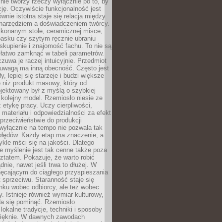
nie tworzy rzeczy wyłącznie po to, by
cję. Oczywiście funkcjonalność jest
ównie istotna staje się relacja między
 narzędziem a doświadczeniem twórcy.
konanym stole, ceramicznej misce,
asku czy szytym ręcznie ubraniu
skupienie i znajomość fachu. To nie są
 łatwo zamknąć w tabeli parametrów.
zuwa je raczej intuicyjnie. Przedmiot
uwagą ma inną obecność. Często jest
ły, lepiej się starzeje i budzi większe
 niż produkt masowy, który od
jektowany był z myślą o szybkiej
kolejny model. Rzemiosło niesie ze
 etykę pracy. Uczy cierpliwości,
materiału i odpowiedzialności za efekt
rzeciwieństwie do produkcji
wyłącznie na tempo nie pozwala tak
błędów. Każdy etap ma znaczenie, a
kle mści się na jakości. Dlatego
e myślenie jest tak cenne także poza
tatem. Pokazuje, że warto robić
dnie, nawet jeśli trwa to dłużej. W
hęcającym do ciągłego przyspieszania
t sprzeciwu. Staranność staje się
nku wobec odbiorcy, ale też wobec
y. Istnieje również wymiar kulturowy,
da się pominąć. Rzemiosło
lokalne tradycje, techniki i sposoby
pięknie. W dawnych zawodach