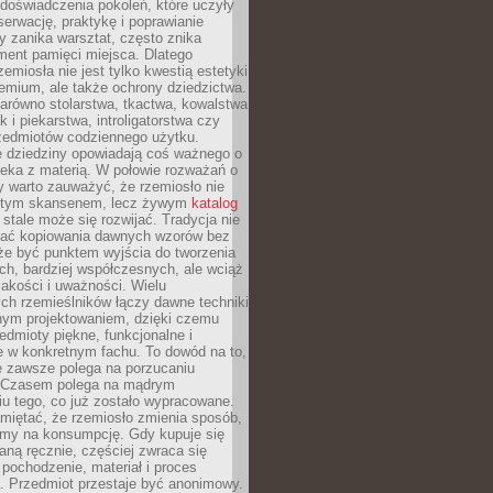
doświadczenia pokoleń, które uczyły
serwację, praktykę i poprawianie
y zanika warsztat, często znika
ment pamięci miejsca. Dlatego
zemiosła nie jest tylko kwestią estetyki
emium, ale także ochrony dziedzictwa.
arówno stolarstwa, tkactwa, kowalstwa
ak i piekarstwa, introligatorstwa czy
rzedmiotów codziennego użytku.
e dziedziny opowiadają coś ważnego o
wieka z materią. W połowie rozważań o
y warto zauważyć, że rzemiosło nie
ętym skansenem, lecz żywym
katalog
 stale może się rozwijać. Tradycja nie
ać kopiowania dawnych wzorów bez
oże być punktem wyjścia do tworzenia
h, bardziej współczesnych, ale wciąż
jakości i uważności. Wielu
ch rzemieślników łączy dawne techniki
ym projektowaniem, dzięki czemu
edmioty piękne, funkcjonalne i
e w konkretnym fachu. To dowód na to,
e zawsze polega na porzucaniu
. Czasem polega na mądrym
u tego, co już zostało wypracowane.
miętać, że rzemiosło zmienia sposób,
zymy na konsumpcję. Gdy kupuje się
ną ręcznie, częściej zwraca się
 pochodzenie, materiał i proces
. Przedmiot przestaje być anonimowy.