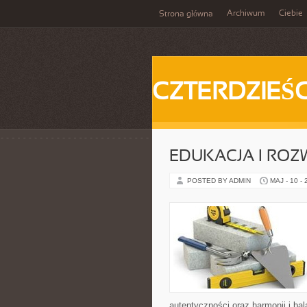
Archiwum
Ciebie
Strona główna
CZTERDZIEŚC
EDUKACJA I ROZ
POSTED BY ADMIN
MAJ - 10 -
autentyczności oraz harmonii i ba