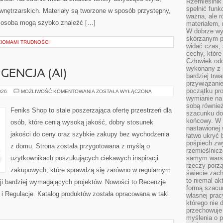
Rzemieślnik 
spełnić funk
i wnętrzarskich. Materiały są tworzone w sposób przystępny,
ważna, ale r
 osoba mogą szybko znaleźć […]
materiałem,
W dobrze wy
skórzanym p
ZIOMAMI TRUDNOŚCI
widać czas, 
cechy, które
Człowiek odc
wykonany z 
GENCJA (AI)
bardziej trwa
przywiązanie
początku pro
SZTUCZNA
026
MOŻLIWOŚĆ KOMENTOWANIA
ZOSTAŁA WYŁĄCZONA
INTELIGENCJA
wymianie na 
(AI)
sobą również
Feniks Shop to stale poszerzająca ofertę przestrzeń dla
szacunku do 
końcowy. W p
osób, które cenią wysoką jakość, dobry stosunek
nastawionej 
jakości do ceny oraz szybkie zakupy bez wychodzenia
łatwo ukryć 
pośpiech zwy
z domu. Strona została przygotowana z myślą o
rzemieślnicz
użytkownikach poszukujących ciekawych inspiracji
samym warsz
rzeczy porzą
zakupowych, które sprawdzą się zarówno w regularnym
świecie zac
to niemal ak
acji bardziej wymagających projektów. Nowości to Recenzje
formą szacu
i Regulacje. Katalog produktów została opracowana w taki
własnej prac
którego nie 
przechowuje 
myślenia o 