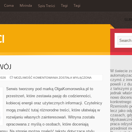
Coma
Mirinda
Tagi
Tagi
Spis Treści
SUB
I
WÓJ
W świecie z
automatyzac
EDUKACJA
 2026
MOŻLIWOŚĆ KOMENTOWANIA
ZOSTAŁA WYŁĄCZONA
czymś z inne
I
powoli i z d
ROZWÓJ
z tańszymi p
Serwis tworzony pod marką OlgaKomorowska.pl to
jednak właśn
przestrzeń, które zestawia pasję do codzienności,
nowo doceni
konkretnego
kobiecej energii oraz użytecznych informacji. Czytelnicy
Rzemiosło po
mogą znaleźć tutaj różnorodne treści, które ułatwiają w
lecz jako o
czasach, gd
rozwijaniu własnych zainteresowań. Witryna została
błyskawiczni
praca odzysk
opracowana z myślą o osobach, które doceniają
przedmiot mo
lansu. Na stronie można znaleźć teksty dotyczące stylu,