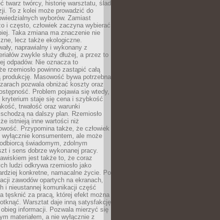
 twarz twórcy, historię warsztatu, ślad
zji. To z kolei może prowadzić do
owiedzialnych wyborów. Zamiast
o i często, człowiek zaczyna wybierać
epiej. Taka zmiana ma znaczenie nie
czne, lecz także ekologiczne.
wały, naprawialny i wykonany z
riałów zwykle służy dłużej, a przez to
ej odpadów. Nie oznacza to
że rzemiosło powinno zastąpić całą
 produkcję. Masowość bywa potrzebna
szarach pozwala obniżać koszty oraz
ostępność. Problem pojawia się wtedy,
kryterium staje się cena i szybkość
akość, trwałość oraz warunki
 schodzą na dalszy plan. Rzemiosło
że istnieją inne wartości niż
owość. Przypomina także, że człowiek
ć wyłącznie konsumentem, ale może
 odbiorcą świadomym, zdolnym
zt i sens dobrze wykonanej pracy.
wiskiem jest także to, że coraz
ch ludzi odkrywa rzemiosło jako
rdziej konkretne, namacalne życie. Po
nacji zawodów opartych na ekranach,
h i nieustannej komunikacji część
 tęsknić za pracą, której efekt można
otknąć. Warsztat daje inną satysfakcję
y obieg informacji. Pozwala mierzyć się
ym materiałem, a nie wyłącznie z