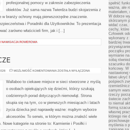
profesjonalnej pomocy w zakresie zabezpieczenia
spełnić funk
ważna, ale r
obiektów. Już sama nazwa Twierdza budzi skojarzenia z
materiałem,
W dobrze wy
re w branży ochrony mają pierwszorzędne znaczenie.
skórzanym p
pieczeństwa i Poradniki dla Użytkowników. To prezentacja
widać czas, 
cechy, które
wać zarówno właścicieli firm, jak i […]
Człowiek odc
wykonany z 
bardziej trwa
 I NAWIGACJA ROWEROWA
przywiązanie
początku pro
wymianie na 
CZE
sobą również
szacunku do 
końcowy. W p
CHUSTY
2026
MOŻLIWOŚĆ KOMENTOWANIA
ZOSTAŁA WYŁĄCZONA
nastawionej 
I
łatwo ukryć 
OTULACZE
pośpiech zwy
Wallaboo to ciekawe miejsce w sieci stworzone z myślą
rzemieślnicz
o osobach opiekujących się dziećmi, którzy szukają
samym warsz
rzeczy porzą
codziennych porad dotyczących niemowląt. Strona
świecie zac
skupia się na tym, co w pierwszych miesiącach i latach
to niemal ak
formą szacu
życia dziecka jest naprawdę ważne: mądrym wyborze
własnej prac
którego nie 
akcesoriów. To serwis, w którym można znaleźć wiele
przechowuje 
Nowe kategorie na stronie to: Karmienie i Posiłki i
myślenia o 
zapisane są 