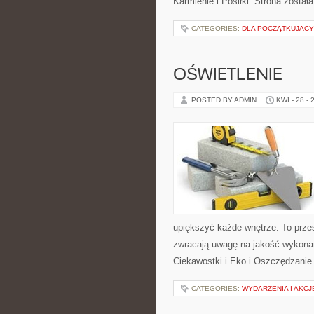
Karmienie i Posiłki. Strona zosta
CATEGORIES:
DLA POCZĄTKUJĄC
OŚWIETLENIE
POSTED BY ADMIN
KWI - 28 - 
upiększyć każde wnętrze. To przes
zwracają uwagę na jakość wykonani
Ciekawostki i Eko i Oszczędzanie 
CATEGORIES:
WYDARZENIA I AKC