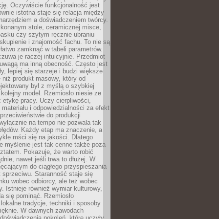
cję. Oczywiście funkcjonalność jest
ównie istotna staje się relacja między
 narzędziem a doświadczeniem twórcy.
konanym stole, ceramicznej misce,
asku czy szytym ręcznie ubraniu
skupienie i znajomość fachu. To nie są
 łatwo zamknąć w tabeli parametrów.
zuwa je raczej intuicyjnie. Przedmiot
uwagą ma inną obecność. Często jest
ły, lepiej się starzeje i budzi większe
 niż produkt masowy, który od
jektowany był z myślą o szybkiej
kolejny model. Rzemiosło niesie ze
 etykę pracy. Uczy cierpliwości,
materiału i odpowiedzialności za efekt
rzeciwieństwie do produkcji
wyłącznie na tempo nie pozwala tak
błędów. Każdy etap ma znaczenie, a
kle mści się na jakości. Dlatego
e myślenie jest tak cenne także poza
tatem. Pokazuje, że warto robić
dnie, nawet jeśli trwa to dłużej. W
hęcającym do ciągłego przyspieszania
t sprzeciwu. Staranność staje się
nku wobec odbiorcy, ale też wobec
y. Istnieje również wymiar kulturowy,
da się pominąć. Rzemiosło
lokalne tradycje, techniki i sposoby
pięknie. W dawnych zawodach
doświadczenia pokoleń, które uczyły