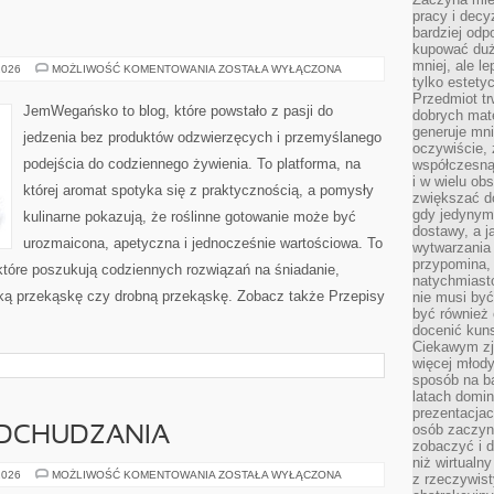
pracy i decy
bardziej odp
kupować duż
mniej, ale l
DLA
2026
MOŻLIWOŚĆ KOMENTOWANIA
ZOSTAŁA WYŁĄCZONA
DZIECI
tylko estety
Przedmiot tr
JemWegańsko to blog, które powstało z pasji do
dobrych mate
generuje mni
jedzenia bez produktów odzwierzęcych i przemyślanego
oczywiście, 
podejścia do codziennego żywienia. To platforma, na
współczesną
i w wielu ob
której aromat spotyka się z praktycznością, a pomysły
zwiększać d
gdy jedynym 
kulinarne pokazują, że roślinne gotowanie może być
dostawy, a j
urozmaicona, apetyczna i jednocześnie wartościowa. To
wytwarzania
przypomina, 
tóre poszukują codziennych rozwiązań na śniadanie,
natychmiast
odką przekąskę czy drobną przekąskę. Zobacz także Przepisy
nie musi by
być również
docenić kuns
Ciekawym zja
więcej młody
sposób na ba
latach domi
prezentacjac
osób zaczyna
DCHUDZANIA
zobaczyć i d
niż wirtualn
PSYCHOLOGIA
2026
MOŻLIWOŚĆ KOMENTOWANIA
ZOSTAŁA WYŁĄCZONA
z rzeczywist
ODCHUDZANIA