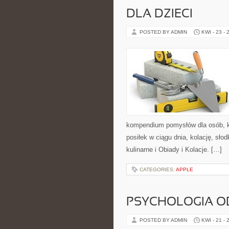
DLA DZIECI
POSTED BY ADMIN
KWI - 23 - 
kompendium pomysłów dla osób, k
posiłek w ciągu dnia, kolację, sł
kulinarne i Obiady i Kolacje. […]
CATEGORIES:
APPLE
PSYCHOLOGIA O
POSTED BY ADMIN
KWI - 21 - 