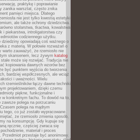
serwację, praktykę i poprawianie
y zanika warsztat, często znika
ment pamięci miejsca. Dlatego
zemiosła nie jest tylko kwestią estetyki
emium, ale także ochrony dziedzictwa.
arówno stolarstwa, tkactwa, kowalstwa
ak i piekarstwa, introligatorstwa czy
rzedmiotów codziennego użytku.
e dziedziny opowiadają coś ważnego o
wieka z materią. W połowie rozważań o
y warto zauważyć, że rzemiosło nie
ętym skansenem, lecz żywym
katalog
 stale może się rozwijać. Tradycja nie
ać kopiowania dawnych wzorów bez
oże być punktem wyjścia do tworzenia
h, bardziej współczesnych, ale wciąż
jakości i uważności. Wielu
ch rzemieślników łączy dawne techniki
ym projektowaniem, dzięki czemu
edmioty piękne, funkcjonalne i
e w konkretnym fachu. To dowód na to,
e zawsze polega na porzucaniu
. Czasem polega na mądrym
u tego, co już zostało wypracowane.
miętać, że rzemiosło zmienia sposób,
zymy na konsumpcję. Gdy kupuje się
ną ręcznie, częściej zwraca się
 pochodzenie, materiał i proces
. Przedmiot przestaje być anonimowy.
 twarz twórcy, historię warsztatu, ślad