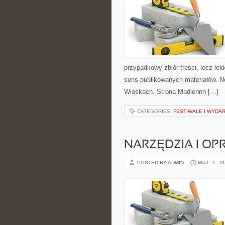
przypadkowy zbiór treści, lecz lek
sens publikowanych materiałów. No
Wioskach. Strona Madlennn […]
CATEGORIES:
FESTIWALE I WYDA
NARZĘDZIA I O
POSTED BY ADMIN
MAJ - 1 - 2