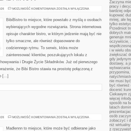
Zaczyna mieć
pracy i decy
DRUGIE
026
MOŻLIWOŚĆ KOMENTOWANIA
ZOSTAŁA WYŁĄCZONA
bardziej odp
ŻYCIE
kupować duż
SKŁADNIKÓW
mniej, ale l
BibiBistro to miejsce, które powstało z myślą o osobach
tylko estety
wybierających wygodne rozwiązania. Strona internetowa
Przedmiot tr
dobrych mate
opisuje charakter bistro, w którym jedzenie mają być nie
generuje mni
tylko smaczne, ale również dopasowane do
oczywiście, 
współczesną
codziennego rytmu. To serwis, która może
i w wielu ob
zwiększać d
zainteresować klientów, poszukujących lokalu z
gdy jedynym 
howywania i Drugie Życie Składników. Już od pierwszego
dostawy, a j
wytwarzania
rażenie, że Bibi Bistro stawia na prostotę połączoną z
przypomina, 
o […]
natychmiast
nie musi by
być również
docenić kuns
Ciekawym zja
więcej młody
sposób na ba
latach domi
prezentacjac
osób zaczyna
ŻYCIE
026
MOŻLIWOŚĆ KOMENTOWANIA
ZOSTAŁA WYŁĄCZONA
zobaczyć i d
NA
WSI
niż wirtualn
Madlennn to miejsce, które może być odbierane jako
z rzeczywist