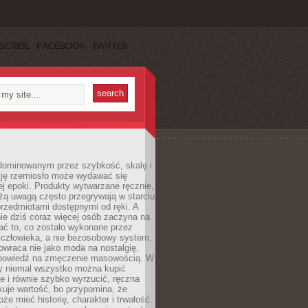
SCRIBE
FACEBOOK
TWITTER
dominowanym przez szybkość, skalę i
ję rzemiosło może wydawać się
j epoki. Produkty wytwarzane ręcznie,
użą uwagą często przegrywają w starciu
rzedmiotami dostępnymi od ręki. A
ie dziś coraz więcej osób zaczyna na
ać to, co zostało wykonane przez
 człowieka, a nie bezosobowy system.
wraca nie jako moda na nostalgię,
dpowiedź na zmęczenie masowością. W
y niemal wszystko można kupić
e i równie szybko wyrzucić, ręczna
uje wartość, bo przypomina, że
że mieć historię, charakter i trwałość.