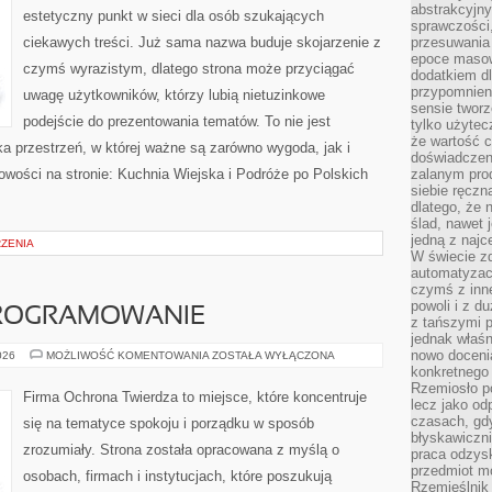
abstrakcyjn
estetyczny punkt w sieci dla osób szukających
sprawczości, 
ciekawych treści. Już sama nazwa buduje skojarzenie z
przesuwania
epoce masow
czymś wyrazistym, dlatego strona może przyciągać
dodatkiem d
przypomnieni
uwagę użytkowników, którzy lubią nietuzinkowe
sensie tworz
podejście do prezentowania tematów. To nie jest
tylko użytec
że wartość c
ka przestrzeń, w której ważne są zarówno wygoda, jak i
doświadczeni
wości na stronie: Kuchnia Wiejska i Podróże po Polskich
zalanym pro
siebie ręczn
dlatego, że 
ślad, nawet 
jedną z najc
RZENIA
W świecie z
automatyzac
czymś z inne
powoli i z d
PROGRAMOWANIE
z tańszymi p
jednak właśn
nowo doceni
NARZĘDZIA
026
MOŻLIWOŚĆ KOMENTOWANIA
ZOSTAŁA WYŁĄCZONA
I
konkretnego
OPROGRAMOWANIE
Rzemiosło po
Firma Ochrona Twierdza to miejsce, które koncentruje
lecz jako o
czasach, gd
się na tematyce spokoju i porządku w sposób
błyskawiczni
zrozumiały. Strona została opracowana z myślą o
praca odzysk
przedmiot mo
osobach, firmach i instytucjach, które poszukują
Rzemieślnik 