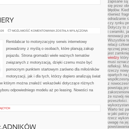
zapisane są 
się przez ob
błędów. Kied
również frag
odradzanie r
IERY
czy rynku pr
Dotyczy to z
NOWOŚCI
026
MOŻLIWOŚĆ KOMENTOWANIA
ZOSTAŁA WYŁĄCZONA
i ceramiki, j
I
renowacji p
PREMIERY
Wszystkie t
Rentdabcar to motoryzacyjny serwis internetowy
relacji czło
prowadzony z myślą o osobach, które planują zakup
ręcznej prac
jest zamkni
pojazdu. Strona gromadzi wiele ważnych tematów
wiedzy
który
musi oznacz
związanych z motoryzacją, dzięki czemu może być
refleksji. M
pomocnym punktem startowym zarówno dla miłośników
rzeczy nowyc
opartych na 
motoryzacji, jak i dla tych, którzy dopiero analizują świat
współczesny
 w którym można znaleźć wskazówki dotyczące różnych
z nowoczesn
powstają prz
wyboru odpowiedniego modelu aż po leasing. Nowości na
zakorzenion
że rozwój ni
przeszłości
wykorzystani
ZĄCYCH
Warto też pa
w jaki patr
rzecz wykona
uwagę na jej
KŁADNIKÓW
powstawania