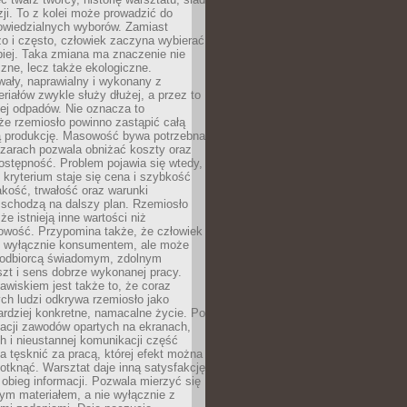
zji. To z kolei może prowadzić do
owiedzialnych wyborów. Zamiast
o i często, człowiek zaczyna wybierać
epiej. Taka zmiana ma znaczenie nie
czne, lecz także ekologiczne.
wały, naprawialny i wykonany z
riałów zwykle służy dłużej, a przez to
ej odpadów. Nie oznacza to
że rzemiosło powinno zastąpić całą
 produkcję. Masowość bywa potrzebna
szarach pozwala obniżać koszty oraz
ostępność. Problem pojawia się wtedy,
kryterium staje się cena i szybkość
akość, trwałość oraz warunki
 schodzą na dalszy plan. Rzemiosło
że istnieją inne wartości niż
owość. Przypomina także, że człowiek
ć wyłącznie konsumentem, ale może
 odbiorcą świadomym, zdolnym
zt i sens dobrze wykonanej pracy.
wiskiem jest także to, że coraz
ch ludzi odkrywa rzemiosło jako
rdziej konkretne, namacalne życie. Po
nacji zawodów opartych na ekranach,
h i nieustannej komunikacji część
 tęsknić za pracą, której efekt można
otknąć. Warsztat daje inną satysfakcję
y obieg informacji. Pozwala mierzyć się
ym materiałem, a nie wyłącznie z