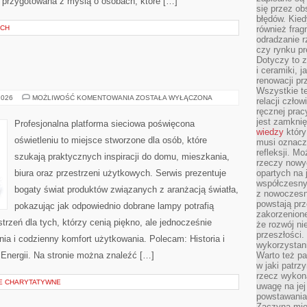
ła przygotowana z myślą o osobach, które […]
się przez ob
błędów. Kied
YCH
również frag
odradzanie r
czy rynku pr
Dotyczy to z
i ceramiki, j
renowacji p
Wszystkie t
OŚWIETLENIE
2026
MOŻLIWOŚĆ KOMENTOWANIA
ZOSTAŁA WYŁĄCZONA
relacji czło
ręcznej prac
jest zamkni
Profesjonalna platforma sieciowa poświęcona
wiedzy
który
oświetleniu to miejsce stworzone dla osób, które
musi oznacz
refleksji. M
szukają praktycznych inspiracji do domu, mieszkania,
rzeczy nowyc
biura oraz przestrzeni użytkowych. Serwis prezentuje
opartych na 
współczesny
bogaty świat produktów związanych z aranżacją światła,
z nowoczesn
powstają prz
pokazując jak odpowiednio dobrane lampy potrafią
zakorzenion
trzeń dla tych, którzy cenią piękno, ale jednocześnie
że rozwój ni
przeszłości
a i codzienny komfort użytkowania. Polecam: Historia i
wykorzystani
Energii. Na stronie można znaleźć […]
Warto też pa
w jaki patr
rzecz wykona
JE CHARYTATYWNE
uwagę na jej
powstawania
Zaczyna mieć