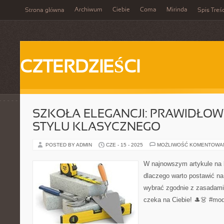
Archiwum
Ciebie
Coma
Mirinda
Strona główna
Spis Treśc
CZTERDZIEŚCI
SZKOŁA ELEGANCJI: PRAWIDŁO
STYLU KLASYCZNEGO
POSTED BY ADMIN
CZE - 15 - 2025
MOŻLIWOŚĆ KOMENTOWA
W najnowszym artykule na 
dlaczego warto postawić na 
wybrać zgodnie z zasadami 
czeka na Ciebie! 🎩👗 #mo