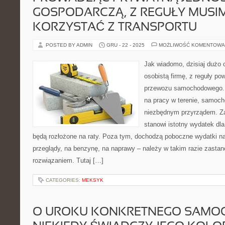
GOSPODARCZĄ, Z REGUŁY MUSI
KORZYSTAĆ Z TRANSPORTU
POSTED BY ADMIN
GRU - 22 - 2025
MOŻLIWOŚĆ KOMENTOWA
Jak wiadomo, dzisiaj dużo
osobistą firmę, z reguły po
przewozu samochodowego. J
na pracy w terenie, samoch
niezbędnym przyrządem. Z
stanowi istotny wydatek dla 
będą rozłożone na raty. Poza tym, dochodzą poboczne wydatki na 
przeglądy, na benzynę, na naprawy – należy w takim razie zastan
rozwiązaniem. Tutaj […]
CATEGORIES:
MEKSYK
O UROKU KONKRETNEGO SAMO