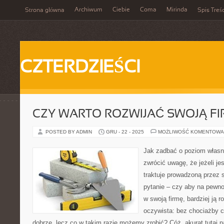
Archiwum
Ciebie
Coma
Mirinda
Strona główna
Spis Treśc
CZTERDZIEŚCI
CZY WARTO ROZWIJAĆ SWOJĄ F
POSTED BY ADMIN
GRU - 22 - 2025
MOŻLIWOŚĆ KOMENTOWA
Jak zadbać o poziom własne
zwrócić uwagę, że jeżeli je
traktuje prowadzoną przez s
pytanie – czy aby na pewno
w swoją firmę, bardziej ją r
oczywista: bez chociażby c
dobrze, lecz co w takim razie możemy zrobić? Cóż, akurat tutaj 