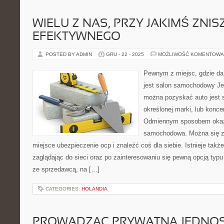
WIELU Z NAS, PRZY JAKIMŚ ZNIS
EFEKTYWNEGO
POSTED BY ADMIN
GRU - 22 - 2025
MOŻLIWOŚĆ KOMENTOWA
Pewnym z miejsc, gdzie d
jest salon samochodowy Je
można pozyskać auto jest
określonej marki, lub konc
Odmiennym sposobem okazu
samochodowa. Można się za
miejsce ubezpieczenie ocp i znaleźć coś dla siebie. Istnieje tak
zaglądając do sieci oraz po zainteresowaniu się pewną opcją typ
ze sprzedawcą, na […]
CATEGORIES:
HOLANDIA
PROWADZĄC PRYWATNĄ JEDNO