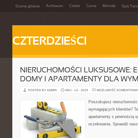
Archiwum
Ciebie
Coma
Mirinda
Strona główna
Spis Treśc
CZTERDZIEŚCI
NIERUCHOMOŚCI LUKSUSOWE: 
DOMY I APARTAMENTY DLA WY
POSTED BY ADMIN
MAJ - 13 - 2025
MOŻLIWOŚĆ KOMENTOWA
Poszukujesz nieruchomości
wymagających klientów? T
apartamenty z pewnością s
oczekiwania. Sprawdź naszą