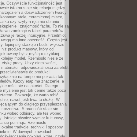
cję. Oczywiście funkcjonalność jest
ównie istotna staje się relacja między
 narzędziem a doświadczeniem twórcy.
konanym stole, ceramicznej misce,
asku czy szytym ręcznie ubraniu
skupienie i znajomość fachu. To nie są
 łatwo zamknąć w tabeli parametrów.
zuwa je raczej intuicyjnie. Przedmiot
uwagą ma inną obecność. Często jest
ły, lepiej się starzeje i budzi większe
 niż produkt masowy, który od
jektowany był z myślą o szybkiej
kolejny model. Rzemiosło niesie ze
 etykę pracy. Uczy cierpliwości,
materiału i odpowiedzialności za efekt
rzeciwieństwie do produkcji
wyłącznie na tempo nie pozwala tak
błędów. Każdy etap ma znaczenie, a
kle mści się na jakości. Dlatego
e myślenie jest tak cenne także poza
tatem. Pokazuje, że warto robić
dnie, nawet jeśli trwa to dłużej. W
hęcającym do ciągłego przyspieszania
t sprzeciwu. Staranność staje się
nku wobec odbiorcy, ale też wobec
y. Istnieje również wymiar kulturowy,
da się pominąć. Rzemiosło
lokalne tradycje, techniki i sposoby
pięknie. W dawnych zawodach
doświadczenia pokoleń, które uczyły