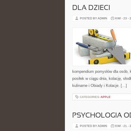
DLA DZIECI
POSTED BY ADMIN
KWI - 23 - 
kompendium pomysłów dla osób, k
posiłek w ciągu dnia, kolację, sł
kulinarne i Obiady i Kolacje. […]
CATEGORIES:
APPLE
PSYCHOLOGIA O
POSTED BY ADMIN
KWI - 21 - 