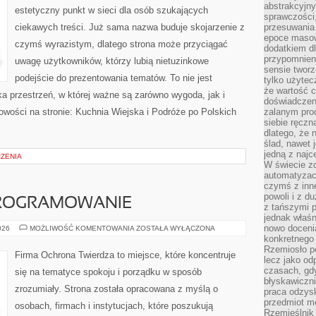
abstrakcyjn
estetyczny punkt w sieci dla osób szukających
sprawczości, 
ciekawych treści. Już sama nazwa buduje skojarzenie z
przesuwania
epoce masow
czymś wyrazistym, dlatego strona może przyciągać
dodatkiem d
przypomnieni
uwagę użytkowników, którzy lubią nietuzinkowe
sensie tworz
podejście do prezentowania tematów. To nie jest
tylko użytec
że wartość c
ka przestrzeń, w której ważne są zarówno wygoda, jak i
doświadczeni
wości na stronie: Kuchnia Wiejska i Podróże po Polskich
zalanym pro
siebie ręczn
dlatego, że 
ślad, nawet 
jedną z najc
RZENIA
W świecie z
automatyzac
czymś z inne
powoli i z d
PROGRAMOWANIE
z tańszymi p
jednak właśn
nowo doceni
NARZĘDZIA
026
MOŻLIWOŚĆ KOMENTOWANIA
ZOSTAŁA WYŁĄCZONA
I
konkretnego
OPROGRAMOWANIE
Rzemiosło po
Firma Ochrona Twierdza to miejsce, które koncentruje
lecz jako o
czasach, gd
się na tematyce spokoju i porządku w sposób
błyskawiczni
zrozumiały. Strona została opracowana z myślą o
praca odzysk
przedmiot mo
osobach, firmach i instytucjach, które poszukują
Rzemieślnik 