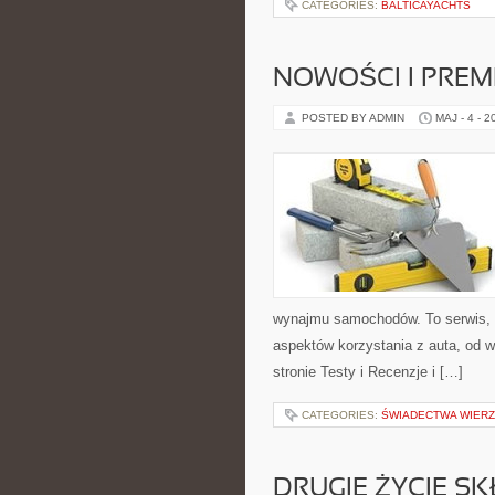
CATEGORIES:
BALTICAYACHTS
NOWOŚCI I PREM
POSTED BY ADMIN
MAJ - 4 - 2
wynajmu samochodów. To serwis,
aspektów korzystania z auta, od 
stronie Testy i Recenzje i […]
CATEGORIES:
ŚWIADECTWA WIER
DRUGIE ŻYCIE S