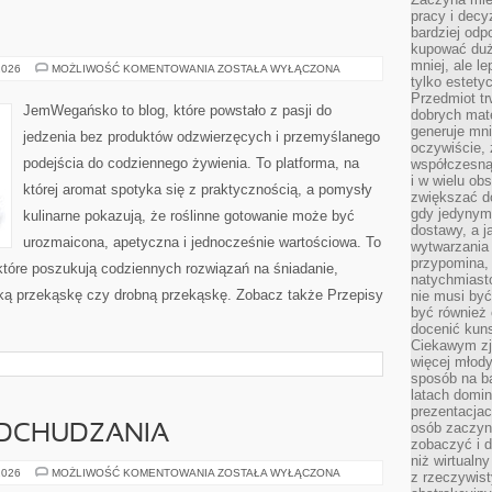
pracy i decy
bardziej odp
kupować duż
mniej, ale l
DLA
2026
MOŻLIWOŚĆ KOMENTOWANIA
ZOSTAŁA WYŁĄCZONA
DZIECI
tylko estety
Przedmiot tr
JemWegańsko to blog, które powstało z pasji do
dobrych mate
generuje mni
jedzenia bez produktów odzwierzęcych i przemyślanego
oczywiście, 
podejścia do codziennego żywienia. To platforma, na
współczesną
i w wielu ob
której aromat spotyka się z praktycznością, a pomysły
zwiększać d
gdy jedynym 
kulinarne pokazują, że roślinne gotowanie może być
dostawy, a j
urozmaicona, apetyczna i jednocześnie wartościowa. To
wytwarzania
przypomina, 
tóre poszukują codziennych rozwiązań na śniadanie,
natychmiast
odką przekąskę czy drobną przekąskę. Zobacz także Przepisy
nie musi by
być również
docenić kuns
Ciekawym zja
więcej młody
sposób na ba
latach domi
prezentacjac
osób zaczyna
DCHUDZANIA
zobaczyć i d
niż wirtualn
PSYCHOLOGIA
2026
MOŻLIWOŚĆ KOMENTOWANIA
ZOSTAŁA WYŁĄCZONA
z rzeczywist
ODCHUDZANIA