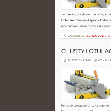
zaufaniem, czyli wartościami, któ
Polecam: Prawne Aspekty Cyberbez
internetowa, która może zaintereso
CATEGORIES:
TECHNOLOGIE GPS
CHUSTY I OTULA
POSTED BY ADMIN
KWI - 30 - 
tematów związanych z karmieniem. 