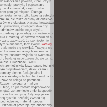
doświadczenia pokoleń, które uczyły
serwację, praktykę i poprawianie
y zanika warsztat, często znika
ment pamięci miejsca. Dlatego
zemiosła nie jest tylko kwestią estetyki
emium, ale także ochrony dziedzictwa.
arówno stolarstwa, tkactwa, kowalstwa
ak i piekarstwa, introligatorstwa czy
rzedmiotów codziennego użytku.
e dziedziny opowiadają coś ważnego o
wieka z materią. W połowie rozważań o
y warto zauważyć, że rzemiosło nie
ętym skansenem, lecz żywym
katalog
 stale może się rozwijać. Tradycja nie
ać kopiowania dawnych wzorów bez
oże być punktem wyjścia do tworzenia
h, bardziej współczesnych, ale wciąż
jakości i uważności. Wielu
ch rzemieślników łączy dawne techniki
ym projektowaniem, dzięki czemu
edmioty piękne, funkcjonalne i
e w konkretnym fachu. To dowód na to,
e zawsze polega na porzucaniu
. Czasem polega na mądrym
u tego, co już zostało wypracowane.
miętać, że rzemiosło zmienia sposób,
zymy na konsumpcję. Gdy kupuje się
ną ręcznie, częściej zwraca się
 pochodzenie, materiał i proces
. Przedmiot przestaje być anonimowy.