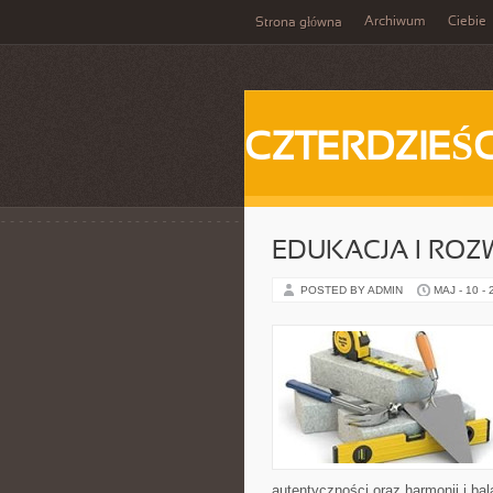
Archiwum
Ciebie
Strona główna
CZTERDZIEŚC
EDUKACJA I ROZ
POSTED BY ADMIN
MAJ - 10 -
autentyczności oraz harmonii i ba