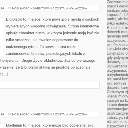
Zaczyna mieć
pracy i decy
DRUGIE
026
MOŻLIWOŚĆ KOMENTOWANIA
ZOSTAŁA WYŁĄCZONA
bardziej odp
ŻYCIE
kupować duż
SKŁADNIKÓW
mniej, ale l
BibiBistro to miejsce, które powstało z myślą o osobach
tylko estety
wybierających wygodne rozwiązania. Strona internetowa
Przedmiot tr
dobrych mate
opisuje charakter bistro, w którym jedzenie mają być nie
generuje mni
tylko smaczne, ale również dopasowane do
oczywiście, 
współczesną
codziennego rytmu. To serwis, która może
i w wielu ob
zwiększać d
zainteresować klientów, poszukujących lokalu z
gdy jedynym 
howywania i Drugie Życie Składników. Już od pierwszego
dostawy, a j
wytwarzania
rażenie, że Bibi Bistro stawia na prostotę połączoną z
przypomina, 
o […]
natychmiast
nie musi by
być również
docenić kuns
Ciekawym zja
więcej młody
sposób na ba
latach domi
prezentacjac
osób zaczyna
ŻYCIE
026
MOŻLIWOŚĆ KOMENTOWANIA
ZOSTAŁA WYŁĄCZONA
zobaczyć i d
NA
WSI
niż wirtualn
Madlennn to miejsce, które może być odbierane jako
z rzeczywist