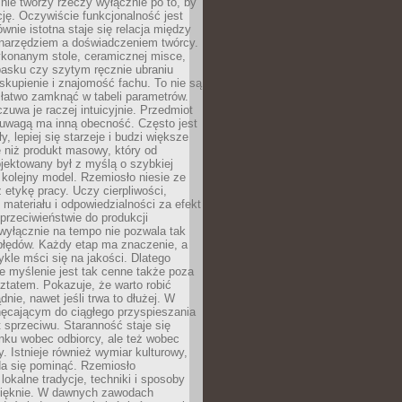
nie tworzy rzeczy wyłącznie po to, by
cję. Oczywiście funkcjonalność jest
ównie istotna staje się relacja między
 narzędziem a doświadczeniem twórcy.
konanym stole, ceramicznej misce,
asku czy szytym ręcznie ubraniu
skupienie i znajomość fachu. To nie są
 łatwo zamknąć w tabeli parametrów.
zuwa je raczej intuicyjnie. Przedmiot
uwagą ma inną obecność. Często jest
ły, lepiej się starzeje i budzi większe
 niż produkt masowy, który od
jektowany był z myślą o szybkiej
kolejny model. Rzemiosło niesie ze
 etykę pracy. Uczy cierpliwości,
materiału i odpowiedzialności za efekt
rzeciwieństwie do produkcji
wyłącznie na tempo nie pozwala tak
błędów. Każdy etap ma znaczenie, a
kle mści się na jakości. Dlatego
e myślenie jest tak cenne także poza
tatem. Pokazuje, że warto robić
dnie, nawet jeśli trwa to dłużej. W
hęcającym do ciągłego przyspieszania
t sprzeciwu. Staranność staje się
nku wobec odbiorcy, ale też wobec
y. Istnieje również wymiar kulturowy,
da się pominąć. Rzemiosło
lokalne tradycje, techniki i sposoby
pięknie. W dawnych zawodach