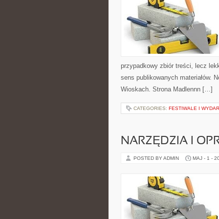
przypadkowy zbiór treści, lecz lek
sens publikowanych materiałów. No
Wioskach. Strona Madlennn […]
CATEGORIES:
FESTIWALE I WYDA
NARZĘDZIA I O
POSTED BY ADMIN
MAJ - 1 - 2