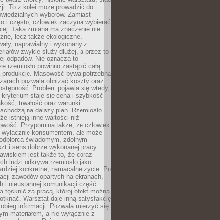
zji. To z kolei może prowadzić do
owiedzialnych wyborów. Zamiast
o i często, człowiek zaczyna wybierać
epiej. Taka zmiana ma znaczenie nie
czne, lecz także ekologiczne.
wały, naprawialny i wykonany z
riałów zwykle służy dłużej, a przez to
ej odpadów. Nie oznacza to
że rzemiosło powinno zastąpić całą
 produkcję. Masowość bywa potrzebna
szarach pozwala obniżać koszty oraz
ostępność. Problem pojawia się wtedy,
kryterium staje się cena i szybkość
akość, trwałość oraz warunki
 schodzą na dalszy plan. Rzemiosło
że istnieją inne wartości niż
owość. Przypomina także, że człowiek
ć wyłącznie konsumentem, ale może
 odbiorcą świadomym, zdolnym
zt i sens dobrze wykonanej pracy.
wiskiem jest także to, że coraz
ch ludzi odkrywa rzemiosło jako
rdziej konkretne, namacalne życie. Po
nacji zawodów opartych na ekranach,
h i nieustannej komunikacji część
 tęsknić za pracą, której efekt można
otknąć. Warsztat daje inną satysfakcję
y obieg informacji. Pozwala mierzyć się
ym materiałem, a nie wyłącznie z