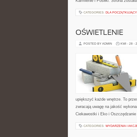
Karmienie i Posiłki. Strona zosta
CATEGORIES:
DLA POCZĄTKUJĄC
OŚWIETLENIE
POSTED BY ADMIN
KWI - 28 - 
upiększyć każde wnętrze. To przes
zwracają uwagę na jakość wykonani
Ciekawostki i Eko i Oszczędzanie 
CATEGORIES:
WYDARZENIA I AKC