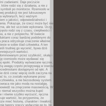
ymi zadaniami. Daje poczucie
które rodzi się z działania, a nie z
 symboli po monitorze. Rzemiosło w
ej produkcji nie jest luksusowym
la wybranych, lecz ważnym
em o jakości, odpowiedzialności i
enia. Pokazuje, że rzecz może być nie
zna, ale też uczciwie wykonana. Uczy,
zęsto rodzi się z czasu, cierpliwości i
a, a nie z pośpiechu. W świecie
duktami coraz bardziej podobnymi do
a praca odzyskuje znaczenie właśnie
niesie w sobie ślad człowieka. A ten
jeśli trudniej go wycenić, bywa dziś
enniejszych wartości.
dominowanym przez szybkość, skalę i
ję rzemiosło może wydawać się
j epoki. Produkty wytwarzane ręcznie,
użą uwagą często przegrywają w starciu
rzedmiotami dostępnymi od ręki. A
ie dziś coraz więcej osób zaczyna na
ać to, co zostało wykonane przez
 człowieka, a nie bezosobowy system.
wraca nie jako moda na nostalgię,
dpowiedź na zmęczenie masowością. W
y niemal wszystko można kupić
e i równie szybko wyrzucić, ręczna
uje wartość, bo przypomina, że
że mieć historię, charakter i trwałość.
nie tworzy rzeczy wyłącznie po to, by