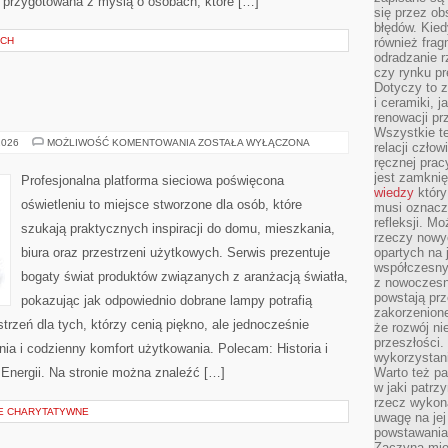
ła przygotowana z myślą o osobach, które […]
się przez ob
błędów. Kied
YCH
również frag
odradzanie r
czy rynku pr
Dotyczy to z
i ceramiki, j
renowacji p
Wszystkie t
OŚWIETLENIE
2026
MOŻLIWOŚĆ KOMENTOWANIA
ZOSTAŁA WYŁĄCZONA
relacji czło
ręcznej prac
jest zamkni
Profesjonalna platforma sieciowa poświęcona
wiedzy
który
oświetleniu to miejsce stworzone dla osób, które
musi oznacz
refleksji. M
szukają praktycznych inspiracji do domu, mieszkania,
rzeczy nowyc
biura oraz przestrzeni użytkowych. Serwis prezentuje
opartych na 
współczesny
bogaty świat produktów związanych z aranżacją światła,
z nowoczesn
powstają prz
pokazując jak odpowiednio dobrane lampy potrafią
zakorzenion
trzeń dla tych, którzy cenią piękno, ale jednocześnie
że rozwój ni
przeszłości
a i codzienny komfort użytkowania. Polecam: Historia i
wykorzystani
Energii. Na stronie można znaleźć […]
Warto też pa
w jaki patr
rzecz wykona
JE CHARYTATYWNE
uwagę na jej
powstawania
Zaczyna mieć