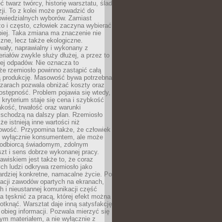
 twarz twórcy, historię warsztatu, ślad
zji. To z kolei może prowadzić do
owiedzialnych wyborów. Zamiast
o i często, człowiek zaczyna wybierać
epiej. Taka zmiana ma znaczenie nie
czne, lecz także ekologiczne.
wały, naprawialny i wykonany z
riałów zwykle służy dłużej, a przez to
ej odpadów. Nie oznacza to
że rzemiosło powinno zastąpić całą
 produkcję. Masowość bywa potrzebna
szarach pozwala obniżać koszty oraz
ostępność. Problem pojawia się wtedy,
kryterium staje się cena i szybkość
akość, trwałość oraz warunki
 schodzą na dalszy plan. Rzemiosło
że istnieją inne wartości niż
owość. Przypomina także, że człowiek
ć wyłącznie konsumentem, ale może
 odbiorcą świadomym, zdolnym
zt i sens dobrze wykonanej pracy.
wiskiem jest także to, że coraz
ch ludzi odkrywa rzemiosło jako
rdziej konkretne, namacalne życie. Po
nacji zawodów opartych na ekranach,
h i nieustannej komunikacji część
 tęsknić za pracą, której efekt można
otknąć. Warsztat daje inną satysfakcję
y obieg informacji. Pozwala mierzyć się
ym materiałem, a nie wyłącznie z