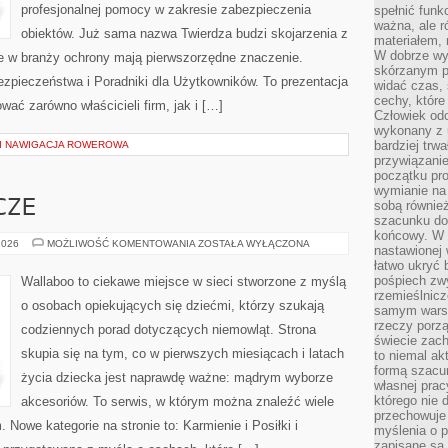
profesjonalnej pomocy w zakresie zabezpieczenia
spełnić funk
ważna, ale r
obiektów. Już sama nazwa Twierdza budzi skojarzenia z
materiałem,
W dobrze wy
re w branży ochrony mają pierwszorzędne znaczenie.
skórzanym p
pieczeństwa i Poradniki dla Użytkowników. To prezentacja
widać czas, 
cechy, które
wać zarówno właścicieli firm, jak i […]
Człowiek odc
wykonany z 
bardziej trwa
 I NAWIGACJA ROWEROWA
przywiązanie
początku pro
wymianie na 
CZE
sobą również
szacunku do 
końcowy. W p
CHUSTY
2026
MOŻLIWOŚĆ KOMENTOWANIA
ZOSTAŁA WYŁĄCZONA
nastawionej 
I
łatwo ukryć 
OTULACZE
pośpiech zwy
Wallaboo to ciekawe miejsce w sieci stworzone z myślą
rzemieślnicz
o osobach opiekujących się dziećmi, którzy szukają
samym warsz
rzeczy porzą
codziennych porad dotyczących niemowląt. Strona
świecie zac
skupia się na tym, co w pierwszych miesiącach i latach
to niemal ak
formą szacu
życia dziecka jest naprawdę ważne: mądrym wyborze
własnej prac
którego nie 
akcesoriów. To serwis, w którym można znaleźć wiele
przechowuje 
Nowe kategorie na stronie to: Karmienie i Posiłki i
myślenia o 
zapisane są 