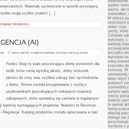
Rzemieślnik 
spełnić funk
i wnętrzarskich. Materiały są tworzone w sposób przystępny,
ważna, ale r
 osoba mogą szybko znaleźć […]
materiałem,
W dobrze wy
skórzanym p
ZIOMAMI TRUDNOŚCI
widać czas, 
cechy, które
Człowiek odc
wykonany z 
GENCJA (AI)
bardziej trwa
przywiązanie
początku pro
SZTUCZNA
026
MOŻLIWOŚĆ KOMENTOWANIA
ZOSTAŁA WYŁĄCZONA
INTELIGENCJA
wymianie na 
(AI)
sobą również
Feniks Shop to stale poszerzająca ofertę przestrzeń dla
szacunku do 
końcowy. W p
osób, które cenią wysoką jakość, dobry stosunek
nastawionej 
jakości do ceny oraz szybkie zakupy bez wychodzenia
łatwo ukryć 
pośpiech zwy
z domu. Strona została przygotowana z myślą o
rzemieślnicz
użytkownikach poszukujących ciekawych inspiracji
samym warsz
rzeczy porzą
zakupowych, które sprawdzą się zarówno w regularnym
świecie zac
to niemal ak
acji bardziej wymagających projektów. Nowości to Recenzje
formą szacu
i Regulacje. Katalog produktów została opracowana w taki
własnej prac
którego nie 
przechowuje 
myślenia o 