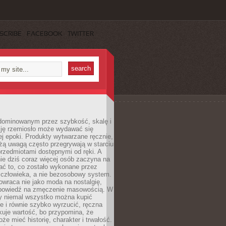
SCRIBE
FACEBOOK
TWITTER
dominowanym przez szybkość, skalę i
ję rzemiosło może wydawać się
j epoki. Produkty wytwarzane ręcznie,
użą uwagą często przegrywają w starciu
rzedmiotami dostępnymi od ręki. A
ie dziś coraz więcej osób zaczyna na
ać to, co zostało wykonane przez
 człowieka, a nie bezosobowy system.
wraca nie jako moda na nostalgię,
dpowiedź na zmęczenie masowością. W
y niemal wszystko można kupić
e i równie szybko wyrzucić, ręczna
uje wartość, bo przypomina, że
że mieć historię, charakter i trwałość.