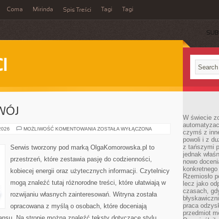
Coma
Mirinda
Tagi
Tagi
Spis Treści
SUB
I
WÓJ
W świecie z
automatyzac
EDUKACJA
 2026
MOŻLIWOŚĆ KOMENTOWANIA
ZOSTAŁA WYŁĄCZONA
czymś z inne
I
powoli i z d
ROZWÓJ
z tańszymi p
Serwis tworzony pod marką OlgaKomorowska.pl to
jednak właśn
przestrzeń, które zestawia pasję do codzienności,
nowo doceni
konkretnego
kobiecej energii oraz użytecznych informacji. Czytelnicy
Rzemiosło po
mogą znaleźć tutaj różnorodne treści, które ułatwiają w
lecz jako o
czasach, gd
rozwijaniu własnych zainteresowań. Witryna została
błyskawiczni
praca odzysk
opracowana z myślą o osobach, które doceniają
przedmiot mo
lansu. Na stronie można znaleźć teksty dotyczące stylu,