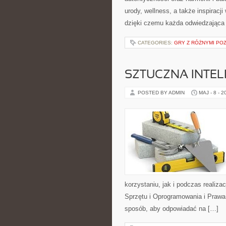
urody, wellness, a także inspiracj
dzięki czemu każda odwiedzająca
CATEGORIES:
GRY Z RÓŻNYMI PO
SZTUCZNA INTELI
POSTED BY ADMIN
MAJ - 8 - 2
korzystaniu, jak i podczas realiz
Sprzętu i Oprogramowania i Prawa 
sposób, aby odpowiadać na […]