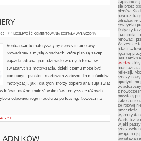
zapisane są 
się przez ob
błędów. Kied
również frag
odradzanie r
IERY
czy rynku pr
Dotyczy to z
NOWOŚCI
026
MOŻLIWOŚĆ KOMENTOWANIA
ZOSTAŁA WYŁĄCZONA
i ceramiki, j
I
renowacji p
PREMIERY
Wszystkie t
Rentdabcar to motoryzacyjny serwis internetowy
relacji czło
prowadzony z myślą o osobach, które planują zakup
ręcznej prac
jest zamkni
pojazdu. Strona gromadzi wiele ważnych tematów
wiedzy
który
musi oznacz
związanych z motoryzacją, dzięki czemu może być
refleksji. M
pomocnym punktem startowym zarówno dla miłośników
rzeczy nowyc
opartych na 
motoryzacji, jak i dla tych, którzy dopiero analizują świat
współczesny
 w którym można znaleźć wskazówki dotyczące różnych
z nowoczesn
powstają prz
wyboru odpowiedniego modelu aż po leasing. Nowości na
zakorzenion
że rozwój ni
przeszłości
wykorzystani
ZĄCYCH
Warto też pa
w jaki patr
rzecz wykona
uwagę na jej
KŁADNIKÓW
powstawania