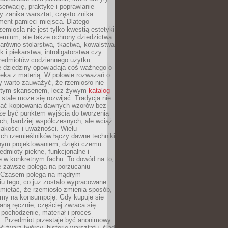
serwację, praktykę i poprawianie
y zanika warsztat, często znika
ment pamięci miejsca. Dlatego
zemiosła nie jest tylko kwestią estetyki
emium, ale także ochrony dziedzictwa.
arówno stolarstwa, tkactwa, kowalstwa
ak i piekarstwa, introligatorstwa czy
rzedmiotów codziennego użytku.
e dziedziny opowiadają coś ważnego o
wieka z materią. W połowie rozważań o
y warto zauważyć, że rzemiosło nie
ętym skansenem, lecz żywym
katalog
 stale może się rozwijać. Tradycja nie
ać kopiowania dawnych wzorów bez
oże być punktem wyjścia do tworzenia
h, bardziej współczesnych, ale wciąż
jakości i uważności. Wielu
ch rzemieślników łączy dawne techniki
ym projektowaniem, dzięki czemu
edmioty piękne, funkcjonalne i
e w konkretnym fachu. To dowód na to,
e zawsze polega na porzucaniu
. Czasem polega na mądrym
u tego, co już zostało wypracowane.
miętać, że rzemiosło zmienia sposób,
zymy na konsumpcję. Gdy kupuje się
ną ręcznie, częściej zwraca się
 pochodzenie, materiał i proces
. Przedmiot przestaje być anonimowy.
 twarz twórcy, historię warsztatu, ślad