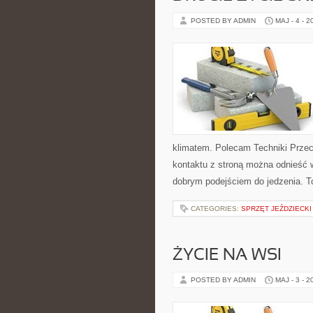
POSTED BY ADMIN
MAJ - 4 - 2
klimatem. Polecam Techniki Przec
kontaktu z stroną można odnieść w
dobrym podejściem do jedzenia. T
CATEGORIES:
SPRZĘT JEŹDZIECKI
ŻYCIE NA WSI
POSTED BY ADMIN
MAJ - 3 - 2