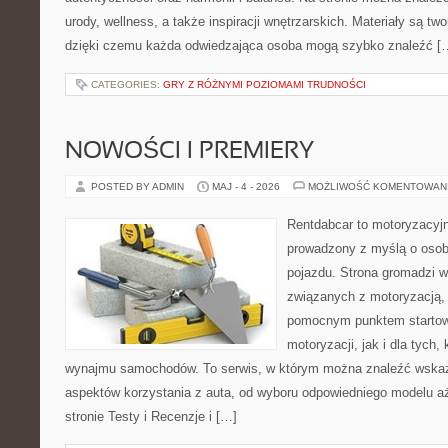
urody, wellness, a także inspiracji wnętrzarskich. Materiały są t
dzięki czemu każda odwiedzająca osoba mogą szybko znaleźć [
CATEGORIES:
GRY Z RÓŻNYMI POZIOMAMI TRUDNOŚCI
NOWOŚCI I PREMIERY
POSTED BY ADMIN
MAJ - 4 - 2026
MOŻLIWOŚĆ KOMENTOWAN
Rentdabcar to motoryzacyjn
prowadzony z myślą o osob
pojazdu. Strona gromadzi 
związanych z motoryzacją,
pomocnym punktem startow
motoryzacji, jak i dla tych,
wynajmu samochodów. To serwis, w którym można znaleźć wska
aspektów korzystania z auta, od wyboru odpowiedniego modelu aż
stronie Testy i Recenzje i […]