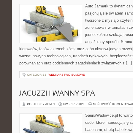
Auto Jarmark to dynamiczna
pasjonują się światem sam
tworzone z myślą o czyteln
zorientowani w tematach zw
jednocześnie szukają treśc
angażujący sposób. Strona 
kierowców, fanów czterech kółek oraz osób obserwujących rozwój
ważne: nowych technologiach, trendach rynkowych, bezpieczeństwi
porównaniach oraz codziennych zagadnieniach związanych z […]
CATEGORIES:
WĘDKARSTWO SUMOWE
JACUZZI I WANNY SPA
POSTED BY ADMIN
KWI - 17 - 2026
MOŻLIWOŚĆ KOMENTOWA
SaunaWadowice.pl to wartośc
osób, które interesują się 
basenami, strefą bąbelkowe