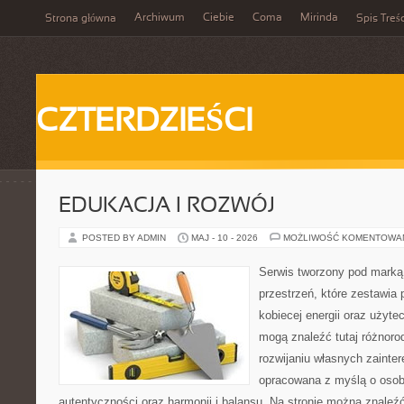
Archiwum
Ciebie
Coma
Mirinda
Strona główna
Spis Treśc
CZTERDZIEŚCI
EDUKACJA I ROZWÓJ
POSTED BY ADMIN
MAJ - 10 - 2026
MOŻLIWOŚĆ KOMENTOWA
Serwis tworzony pod marką
przestrzeń, które zestawia 
kobiecej energii oraz użyte
mogą znaleźć tutaj różnorod
rozwijaniu własnych zainte
opracowana z myślą o osob
autentyczności oraz harmonii i balansu. Na stronie można znaleźć