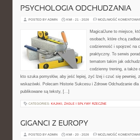
PSYCHOLOGIA ODCHUDZANIA
POSTED BY ADMIN
KWI - 21 - 2026
MOŻLIWOŚĆ KOMENTOWA
MagicalJune to miejsce, kt
osobach, które chcą zadbać
codzienność i spojrzeć na 
praktyczny. To serwis por
tematom takim jak odchudz
codzienny trening, a także
kto szuka pomysłów, aby jeść lepiej, żyć lżej i czuć się pewniej,
wskazówki. Polecam Historie Sukcesu i Zdrowe Odchudzanie dla 
publikowane są teksty, […]
CATEGORIES:
KAJAKI, ŻAGLE I SPŁYWY RZECZNE
GIGANCI Z EUROPY
POSTED BY ADMIN
KWI - 20 - 2026
MOŻLIWOŚĆ KOMENTOWA