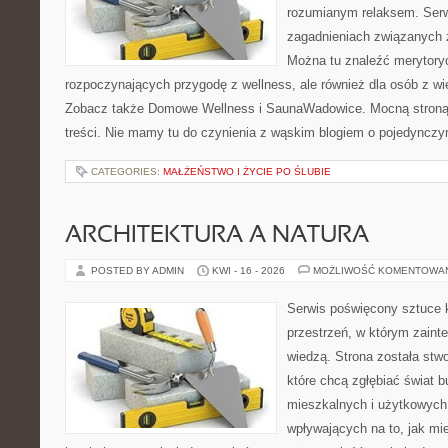
rozumianym relaksem. Serw
zagadnieniach związanych z
Można tu znaleźć merytoryc
rozpoczynających przygodę z wellness, ale również dla osób z 
Zobacz także Domowe Wellness i SaunaWadowice. Mocną stroną 
treści. Nie mamy tu do czynienia z wąskim blogiem o pojedyncz
CATEGORIES:
MAŁŻEŃSTWO I ŻYCIE PO ŚLUBIE
ARCHITEKTURA A NATURA
POSTED BY ADMIN
KWI - 16 - 2026
MOŻLIWOŚĆ KOMENTOWA
Serwis poświęcony sztuce k
przestrzeń, w którym zaint
wiedzą. Strona została stw
które chcą zgłębiać świat b
mieszkalnych i użytkowych,
wpływających na to, jak mi