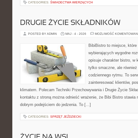
CATEGORIES:
ŚWIADECTWA WIERZĄCYCH
DRUGIE ŻYCIE SKŁADNIKÓW
POSTED BY ADMIN
MAJ - 4 - 2026
MOŻLIWOŚĆ KOMENTOWAN
BibiBistro to miejsce, któr
wybierających wygodne rozw
opisuje charakter bistro, w
tylko smaczne, ale równie
codziennego rytmu. To serw
zainteresować klientów, po
klimatem. Polecam Techniki Przechowywania i Drugie Życie Skła
kontaktu z stroną można odnieść wrażenie, że Bibi Bistro stawia 
dobrym podejściem do jedzenia. To […]
CATEGORIES:
SPRZĘT JEŹDZIECKI
ŻYCIE NA WSI