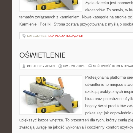
życia dziecka jest napraw
akcesoriów. To serwis, w k
tematów związanych z karmieniem. Nowe kategorie na stronie to: K
Karmienie i Posiłki. Strona została przygotowana z myślą o osoba
CATEGORIES:
DLA POCZĄTKUJĄCYCH
OŚWIETLENIE
POSTED BY ADMIN
KWI - 28 - 2026
MOŻLIWOŚĆ KOMENTOWA
Profesjonalna platforma si
oświetleniu to miejsce stwo
szukają praktycznych inspi
biura oraz przestrzeni użyt
bogaty świat produktów zwi
pokazując jak odpowiednio 
upiększyć każde wnętrze. To przestrzeń dla tych, którzy cenią pi
zwracają uwagę na jakość wykonania i codzienny komfort użytkow