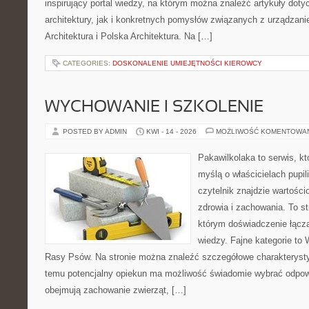
inspirujący portal wiedzy, na którym można znaleźć artykuły doty
architektury, jak i konkretnych pomysłów związanych z urządza
Architektura i Polska Architektura. Na […]
CATEGORIES:
DOSKONALENIE UMIEJĘTNOŚCI KIEROWCY
WYCHOWANIE I SZKOLENIE
POSTED BY ADMIN
KWI - 14 - 2026
MOŻLIWOŚĆ KOMENTOWA
Pakawilkolaka to serwis, kt
myślą o właścicielach pupil
czytelnik znajdzie wartości
zdrowia i zachowania. To s
którym doświadczenie łączą
wiedzy. Fajne kategorie to 
Rasy Psów. Na stronie można znaleźć szczegółowe charakterystyk
temu potencjalny opiekun ma możliwość świadomie wybrać odpowi
obejmują zachowanie zwierząt, […]