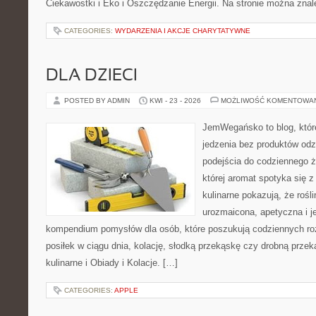
Ciekawostki i Eko i Oszczędzanie Energii. Na stronie można zna
CATEGORIES:
WYDARZENIA I AKCJE CHARYTATYWNE
DLA DZIECI
POSTED BY ADMIN
KWI - 23 - 2026
MOŻLIWOŚĆ KOMENTOWA
JemWegańsko to blog, które
jedzenia bez produktów od
podejścia do codziennego ż
której aromat spotyka się 
kulinarne pokazują, że roś
urozmaicona, apetyczna i j
kompendium pomysłów dla osób, które poszukują codziennych ro
posiłek w ciągu dnia, kolację, słodką przekąskę czy drobną prze
kulinarne i Obiady i Kolacje. […]
CATEGORIES:
APPLE