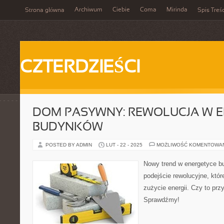
Archiwum
Ciebie
Coma
Mirinda
Strona główna
Spis Treśc
CZTERDZIEŚCI
DOM PASYWNY: REWOLUCJA W 
BUDYNKÓW
POSTED BY ADMIN
LUT - 22 - 2025
MOŻLIWOŚĆ KOMENTOWA
Nowy trend w energetyce b
podejście rewolucyjne, któr
zużycie energii. Czy to pr
Sprawdźmy!