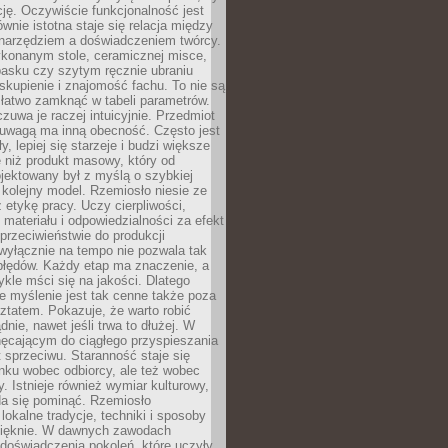
cję. Oczywiście funkcjonalność jest
ównie istotna staje się relacja między
 narzędziem a doświadczeniem twórcy.
konanym stole, ceramicznej misce,
asku czy szytym ręcznie ubraniu
skupienie i znajomość fachu. To nie są
 łatwo zamknąć w tabeli parametrów.
zuwa je raczej intuicyjnie. Przedmiot
uwagą ma inną obecność. Często jest
ły, lepiej się starzeje i budzi większe
 niż produkt masowy, który od
jektowany był z myślą o szybkiej
kolejny model. Rzemiosło niesie ze
 etykę pracy. Uczy cierpliwości,
materiału i odpowiedzialności za efekt
rzeciwieństwie do produkcji
wyłącznie na tempo nie pozwala tak
błędów. Każdy etap ma znaczenie, a
kle mści się na jakości. Dlatego
e myślenie jest tak cenne także poza
tatem. Pokazuje, że warto robić
dnie, nawet jeśli trwa to dłużej. W
hęcającym do ciągłego przyspieszania
t sprzeciwu. Staranność staje się
nku wobec odbiorcy, ale też wobec
y. Istnieje również wymiar kulturowy,
da się pominąć. Rzemiosło
lokalne tradycje, techniki i sposoby
pięknie. W dawnych zawodach
doświadczenia pokoleń, które uczyły