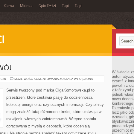
Coma
Mirinda
Tagi
Tagi
Spis Treści
SUB
I
WÓJ
W świecie z
automatyzac
EDUKACJA
 2026
MOŻLIWOŚĆ KOMENTOWANIA
ZOSTAŁA WYŁĄCZONA
czymś z inne
I
powoli i z d
ROZWÓJ
z tańszymi p
Serwis tworzony pod marką OlgaKomorowska.pl to
jednak właśn
przestrzeń, które zestawia pasję do codzienności,
nowo doceni
konkretnego
kobiecej energii oraz użytecznych informacji. Czytelnicy
Rzemiosło po
mogą znaleźć tutaj różnorodne treści, które ułatwiają w
lecz jako o
czasach, gd
rozwijaniu własnych zainteresowań. Witryna została
błyskawiczni
praca odzysk
opracowana z myślą o osobach, które doceniają
przedmiot mo
lansu. Na stronie można znaleźć teksty dotyczące stylu,