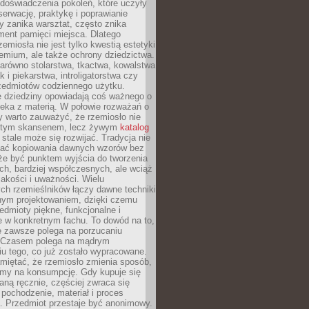
doświadczenia pokoleń, które uczyły
serwację, praktykę i poprawianie
y zanika warsztat, często znika
ment pamięci miejsca. Dlatego
zemiosła nie jest tylko kwestią estetyki
emium, ale także ochrony dziedzictwa.
arówno stolarstwa, tkactwa, kowalstwa
ak i piekarstwa, introligatorstwa czy
rzedmiotów codziennego użytku.
e dziedziny opowiadają coś ważnego o
wieka z materią. W połowie rozważań o
y warto zauważyć, że rzemiosło nie
ętym skansenem, lecz żywym
katalog
 stale może się rozwijać. Tradycja nie
ać kopiowania dawnych wzorów bez
oże być punktem wyjścia do tworzenia
h, bardziej współczesnych, ale wciąż
jakości i uważności. Wielu
ch rzemieślników łączy dawne techniki
ym projektowaniem, dzięki czemu
edmioty piękne, funkcjonalne i
e w konkretnym fachu. To dowód na to,
e zawsze polega na porzucaniu
. Czasem polega na mądrym
u tego, co już zostało wypracowane.
miętać, że rzemiosło zmienia sposób,
zymy na konsumpcję. Gdy kupuje się
ną ręcznie, częściej zwraca się
 pochodzenie, materiał i proces
. Przedmiot przestaje być anonimowy.