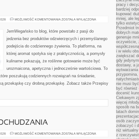
pracy i decy
bardziej odp
kupować duż
mniej, ale l
DLA
2026
MOŻLIWOŚĆ KOMENTOWANIA
ZOSTAŁA WYŁĄCZONA
DZIECI
tylko estety
Przedmiot tr
JemWegańsko to blog, które powstało z pasji do
dobrych mate
generuje mni
jedzenia bez produktów odzwierzęcych i przemyślanego
oczywiście, 
podejścia do codziennego żywienia. To platforma, na
współczesną
i w wielu ob
której aromat spotyka się z praktycznością, a pomysły
zwiększać d
gdy jedynym 
kulinarne pokazują, że roślinne gotowanie może być
dostawy, a j
urozmaicona, apetyczna i jednocześnie wartościowa. To
wytwarzania
przypomina, 
tóre poszukują codziennych rozwiązań na śniadanie,
natychmiast
odką przekąskę czy drobną przekąskę. Zobacz także Przepisy
nie musi by
być również
docenić kuns
Ciekawym zja
więcej młody
sposób na ba
latach domi
prezentacjac
osób zaczyna
DCHUDZANIA
zobaczyć i d
niż wirtualn
PSYCHOLOGIA
2026
MOŻLIWOŚĆ KOMENTOWANIA
ZOSTAŁA WYŁĄCZONA
z rzeczywist
ODCHUDZANIA