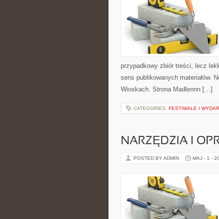
przypadkowy zbiór treści, lecz lek
sens publikowanych materiałów. No
Wioskach. Strona Madlennn […]
CATEGORIES:
FESTIWALE I WYDA
NARZĘDZIA I O
POSTED BY ADMIN
MAJ - 1 - 2