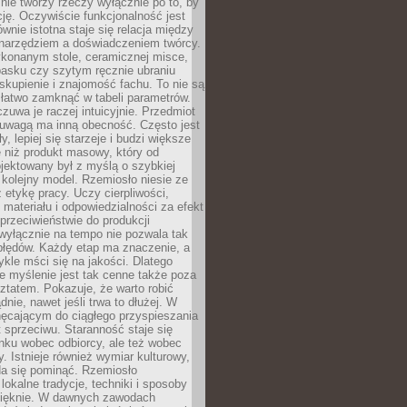
nie tworzy rzeczy wyłącznie po to, by
cję. Oczywiście funkcjonalność jest
ównie istotna staje się relacja między
 narzędziem a doświadczeniem twórcy.
konanym stole, ceramicznej misce,
asku czy szytym ręcznie ubraniu
skupienie i znajomość fachu. To nie są
 łatwo zamknąć w tabeli parametrów.
zuwa je raczej intuicyjnie. Przedmiot
uwagą ma inną obecność. Często jest
ły, lepiej się starzeje i budzi większe
 niż produkt masowy, który od
jektowany był z myślą o szybkiej
kolejny model. Rzemiosło niesie ze
 etykę pracy. Uczy cierpliwości,
materiału i odpowiedzialności za efekt
rzeciwieństwie do produkcji
wyłącznie na tempo nie pozwala tak
błędów. Każdy etap ma znaczenie, a
kle mści się na jakości. Dlatego
e myślenie jest tak cenne także poza
tatem. Pokazuje, że warto robić
dnie, nawet jeśli trwa to dłużej. W
hęcającym do ciągłego przyspieszania
t sprzeciwu. Staranność staje się
nku wobec odbiorcy, ale też wobec
y. Istnieje również wymiar kulturowy,
da się pominąć. Rzemiosło
lokalne tradycje, techniki i sposoby
pięknie. W dawnych zawodach