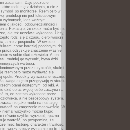
ymi zadaniami. Daje poczucie
które rodzi się z działania, a nie z
 symboli po monitorze. Rzemiosło w
ej produkcji nie jest luksusowym
la wybranych, lecz ważnym
em o jakości, odpowiedzialności i
enia. Pokazuje, że rzecz może być nie
zna, ale też uczciwie wykonana. Uczy,
zęsto rodzi się z czasu, cierpliwości i
a, a nie z pośpiechu. W świecie
duktami coraz bardziej podobnymi do
a praca odzyskuje znaczenie właśnie
niesie w sobie ślad człowieka. A ten
jeśli trudniej go wycenić, bywa dziś
enniejszych wartości.
dominowanym przez szybkość, skalę i
ję rzemiosło może wydawać się
j epoki. Produkty wytwarzane ręcznie,
użą uwagą często przegrywają w starciu
rzedmiotami dostępnymi od ręki. A
ie dziś coraz więcej osób zaczyna na
ać to, co zostało wykonane przez
 człowieka, a nie bezosobowy system.
wraca nie jako moda na nostalgię,
dpowiedź na zmęczenie masowością. W
y niemal wszystko można kupić
e i równie szybko wyrzucić, ręczna
uje wartość, bo przypomina, że
że mieć historię, charakter i trwałość.
nie tworzy rzeczy wyłącznie po to, by