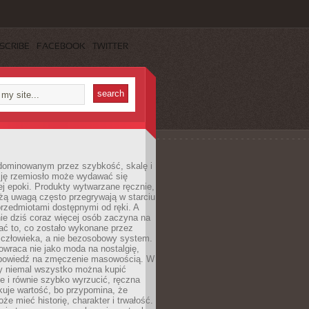
SCRIBE
FACEBOOK
TWITTER
dominowanym przez szybkość, skalę i
ję rzemiosło może wydawać się
j epoki. Produkty wytwarzane ręcznie,
użą uwagą często przegrywają w starciu
rzedmiotami dostępnymi od ręki. A
ie dziś coraz więcej osób zaczyna na
ać to, co zostało wykonane przez
 człowieka, a nie bezosobowy system.
wraca nie jako moda na nostalgię,
dpowiedź na zmęczenie masowością. W
y niemal wszystko można kupić
e i równie szybko wyrzucić, ręczna
uje wartość, bo przypomina, że
że mieć historię, charakter i trwałość.