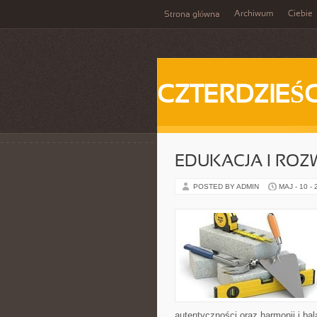
Archiwum
Ciebie
Strona główna
CZTERDZIEŚC
EDUKACJA I ROZ
POSTED BY ADMIN
MAJ - 10 -
autentyczności oraz harmonii i ba