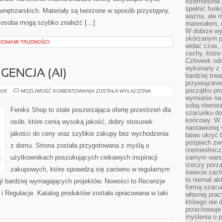
Rzemieślnik 
spełnić funk
i wnętrzarskich. Materiały są tworzone w sposób przystępny,
ważna, ale r
 osoba mogą szybko znaleźć […]
materiałem,
W dobrze wy
skórzanym p
ZIOMAMI TRUDNOŚCI
widać czas, 
cechy, które
Człowiek odc
wykonany z 
GENCJA (AI)
bardziej trwa
przywiązanie
początku pro
SZTUCZNA
026
MOŻLIWOŚĆ KOMENTOWANIA
ZOSTAŁA WYŁĄCZONA
INTELIGENCJA
wymianie na 
(AI)
sobą również
Feniks Shop to stale poszerzająca ofertę przestrzeń dla
szacunku do 
końcowy. W p
osób, które cenią wysoką jakość, dobry stosunek
nastawionej 
jakości do ceny oraz szybkie zakupy bez wychodzenia
łatwo ukryć 
pośpiech zwy
z domu. Strona została przygotowana z myślą o
rzemieślnicz
użytkownikach poszukujących ciekawych inspiracji
samym warsz
rzeczy porzą
zakupowych, które sprawdzą się zarówno w regularnym
świecie zac
to niemal ak
acji bardziej wymagających projektów. Nowości to Recenzje
formą szacu
i Regulacje. Katalog produktów została opracowana w taki
własnej prac
którego nie 
przechowuje 
myślenia o 