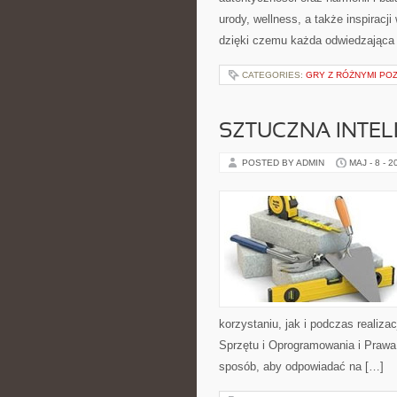
urody, wellness, a także inspiracj
dzięki czemu każda odwiedzająca
CATEGORIES:
GRY Z RÓŻNYMI PO
SZTUCZNA INTELI
POSTED BY ADMIN
MAJ - 8 - 2
korzystaniu, jak i podczas realiz
Sprzętu i Oprogramowania i Prawa 
sposób, aby odpowiadać na […]