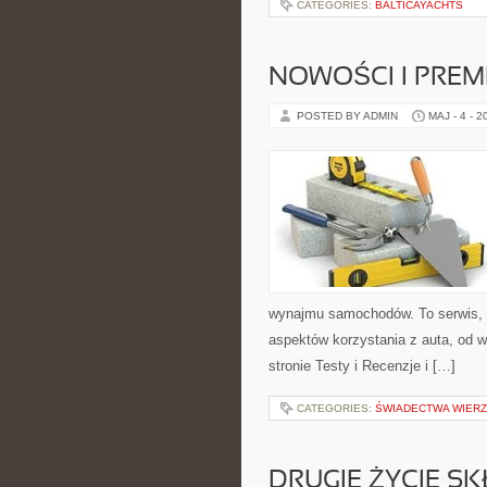
CATEGORIES:
BALTICAYACHTS
NOWOŚCI I PREM
POSTED BY ADMIN
MAJ - 4 - 2
wynajmu samochodów. To serwis,
aspektów korzystania z auta, od 
stronie Testy i Recenzje i […]
CATEGORIES:
ŚWIADECTWA WIER
DRUGIE ŻYCIE S