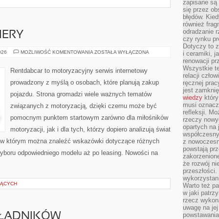
zapisane są 
się przez ob
błędów. Kied
również frag
odradzanie r
IERY
czy rynku pr
Dotyczy to z
NOWOŚCI
026
MOŻLIWOŚĆ KOMENTOWANIA
ZOSTAŁA WYŁĄCZONA
i ceramiki, j
I
renowacji p
PREMIERY
Wszystkie t
Rentdabcar to motoryzacyjny serwis internetowy
relacji czło
prowadzony z myślą o osobach, które planują zakup
ręcznej prac
jest zamkni
pojazdu. Strona gromadzi wiele ważnych tematów
wiedzy
który
musi oznacz
związanych z motoryzacją, dzięki czemu może być
refleksji. M
pomocnym punktem startowym zarówno dla miłośników
rzeczy nowyc
opartych na 
motoryzacji, jak i dla tych, którzy dopiero analizują świat
współczesny
 w którym można znaleźć wskazówki dotyczące różnych
z nowoczesn
powstają prz
wyboru odpowiedniego modelu aż po leasing. Nowości na
zakorzenion
że rozwój ni
przeszłości
wykorzystani
ZĄCYCH
Warto też pa
w jaki patr
rzecz wykona
uwagę na jej
KŁADNIKÓW
powstawania