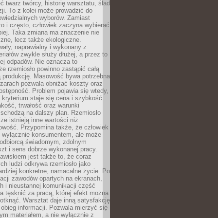
 twarz twórcy, historię warsztatu, ślad
zji. To z kolei może prowadzić do
owiedzialnych wyborów. Zamiast
o i często, człowiek zaczyna wybierać
epiej. Taka zmiana ma znaczenie nie
czne, lecz także ekologiczne.
wały, naprawialny i wykonany z
riałów zwykle służy dłużej, a przez to
ej odpadów. Nie oznacza to
że rzemiosło powinno zastąpić całą
 produkcję. Masowość bywa potrzebna
szarach pozwala obniżać koszty oraz
ostępność. Problem pojawia się wtedy,
kryterium staje się cena i szybkość
akość, trwałość oraz warunki
 schodzą na dalszy plan. Rzemiosło
że istnieją inne wartości niż
owość. Przypomina także, że człowiek
ć wyłącznie konsumentem, ale może
 odbiorcą świadomym, zdolnym
zt i sens dobrze wykonanej pracy.
wiskiem jest także to, że coraz
ch ludzi odkrywa rzemiosło jako
rdziej konkretne, namacalne życie. Po
nacji zawodów opartych na ekranach,
h i nieustannej komunikacji część
 tęsknić za pracą, której efekt można
otknąć. Warsztat daje inną satysfakcję
y obieg informacji. Pozwala mierzyć się
ym materiałem, a nie wyłącznie z