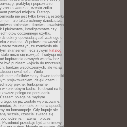
serwację, praktykę i poprawianie
y zanika warsztat, często znika
ment pamięci miejsca. Dlatego
zemiosła nie jest tylko kwestią estetyki
emium, ale także ochrony dziedzictwa.
arówno stolarstwa, tkactwa, kowalstwa
ak i piekarstwa, introligatorstwa czy
rzedmiotów codziennego użytku.
e dziedziny opowiadają coś ważnego o
wieka z materią. W połowie rozważań o
y warto zauważyć, że rzemiosło nie
ętym skansenem, lecz żywym
katalog
 stale może się rozwijać. Tradycja nie
ać kopiowania dawnych wzorów bez
oże być punktem wyjścia do tworzenia
h, bardziej współczesnych, ale wciąż
jakości i uważności. Wielu
ch rzemieślników łączy dawne techniki
ym projektowaniem, dzięki czemu
edmioty piękne, funkcjonalne i
e w konkretnym fachu. To dowód na to,
e zawsze polega na porzucaniu
. Czasem polega na mądrym
u tego, co już zostało wypracowane.
miętać, że rzemiosło zmienia sposób,
zymy na konsumpcję. Gdy kupuje się
ną ręcznie, częściej zwraca się
 pochodzenie, materiał i proces
. Przedmiot przestaje być anonimowy.
 twarz twórcy, historię warsztatu, ślad