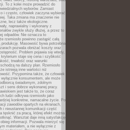
zji. To z kolei może prowadzić do
owiedzialnych wyborów. Zamiast
o i często, człowiek zaczyna wybierać
epiej. Taka zmiana ma znaczenie nie
czne, lecz także ekologiczne.
wały, naprawialny i wykonany z
riałów zwykle służy dłużej, a przez to
ej odpadów. Nie oznacza to
że rzemiosło powinno zastąpić całą
 produkcję. Masowość bywa potrzebna
szarach pozwala obniżać koszty oraz
ostępność. Problem pojawia się wtedy,
kryterium staje się cena i szybkość
akość, trwałość oraz warunki
 schodzą na dalszy plan. Rzemiosło
że istnieją inne wartości niż
owość. Przypomina także, że człowiek
ć wyłącznie konsumentem, ale może
 odbiorcą świadomym, zdolnym
zt i sens dobrze wykonanej pracy.
wiskiem jest także to, że coraz
ch ludzi odkrywa rzemiosło jako
rdziej konkretne, namacalne życie. Po
nacji zawodów opartych na ekranach,
h i nieustannej komunikacji część
 tęsknić za pracą, której efekt można
otknąć. Warsztat daje inną satysfakcję
y obieg informacji. Pozwala mierzyć się
ym materiałem, a nie wyłącznie z