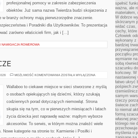
profesjonalnej pomocy w zakresie zabezpieczenia
spełnić funk
ważna, ale r
obiektów. Już sama nazwa Twierdza budzi skojarzenia z
materiałem,
W dobrze wy
re w branży ochrony mają pierwszorzędne znaczenie.
skórzanym p
pieczeństwa i Poradniki dla Użytkowników. To prezentacja
widać czas, 
cechy, które
wać zarówno właścicieli firm, jak i […]
Człowiek odc
wykonany z 
bardziej trwa
 I NAWIGACJA ROWEROWA
przywiązanie
początku pro
wymianie na 
CZE
sobą również
szacunku do 
końcowy. W p
CHUSTY
2026
MOŻLIWOŚĆ KOMENTOWANIA
ZOSTAŁA WYŁĄCZONA
nastawionej 
I
łatwo ukryć 
OTULACZE
pośpiech zwy
Wallaboo to ciekawe miejsce w sieci stworzone z myślą
rzemieślnicz
o osobach opiekujących się dziećmi, którzy szukają
samym warsz
rzeczy porzą
codziennych porad dotyczących niemowląt. Strona
świecie zac
skupia się na tym, co w pierwszych miesiącach i latach
to niemal ak
formą szacu
życia dziecka jest naprawdę ważne: mądrym wyborze
własnej prac
którego nie 
akcesoriów. To serwis, w którym można znaleźć wiele
przechowuje 
Nowe kategorie na stronie to: Karmienie i Posiłki i
myślenia o 
zapisane są 