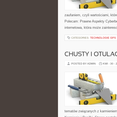
zaufaniem, czyli wartościami, któ
Polecam: Prawne Aspekty Cyberbez
internetowa, która może zaintereso
CATEGORIES:
TECHNOLOGIE GPS
CHUSTY I OTULA
POSTED BY ADMIN
KWI - 30 - 
tematów związanych z karmieniem. 