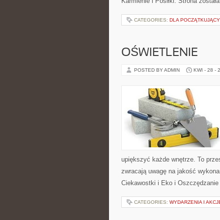
Karmienie i Posiłki. Strona zosta
CATEGORIES:
DLA POCZĄTKUJĄC
OŚWIETLENIE
POSTED BY ADMIN
KWI - 28 - 
upiększyć każde wnętrze. To przes
zwracają uwagę na jakość wykonani
Ciekawostki i Eko i Oszczędzanie 
CATEGORIES:
WYDARZENIA I AKC