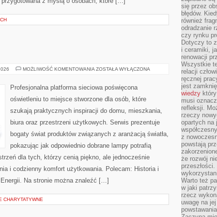
ła przygotowana z myślą o osobach, które […]
się przez ob
błędów. Kied
YCH
również frag
odradzanie r
czy rynku pr
Dotyczy to z
i ceramiki, j
renowacji p
Wszystkie t
OŚWIETLENIE
2026
MOŻLIWOŚĆ KOMENTOWANIA
ZOSTAŁA WYŁĄCZONA
relacji czło
ręcznej prac
jest zamkni
Profesjonalna platforma sieciowa poświęcona
wiedzy
który
oświetleniu to miejsce stworzone dla osób, które
musi oznacz
refleksji. M
szukają praktycznych inspiracji do domu, mieszkania,
rzeczy nowyc
biura oraz przestrzeni użytkowych. Serwis prezentuje
opartych na 
współczesny
bogaty świat produktów związanych z aranżacją światła,
z nowoczesn
powstają prz
pokazując jak odpowiednio dobrane lampy potrafią
zakorzenion
trzeń dla tych, którzy cenią piękno, ale jednocześnie
że rozwój ni
przeszłości
a i codzienny komfort użytkowania. Polecam: Historia i
wykorzystani
Energii. Na stronie można znaleźć […]
Warto też pa
w jaki patr
rzecz wykona
JE CHARYTATYWNE
uwagę na jej
powstawania
Zaczyna mieć