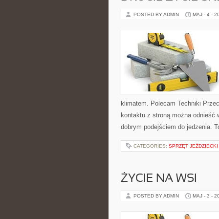
POSTED BY ADMIN
MAJ - 4 - 2
klimatem. Polecam Techniki Przec
kontaktu z stroną można odnieść w
dobrym podejściem do jedzenia. T
CATEGORIES:
SPRZĘT JEŹDZIECKI
ŻYCIE NA WSI
POSTED BY ADMIN
MAJ - 3 - 2