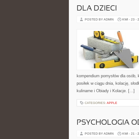
DLA DZIECI
POSTED BY ADMIN
KWI - 23 - 
kompendium pomysłów dla osób, k
posiłek w ciągu dnia, kolację, sł
kulinarne i Obiady i Kolacje. […]
CATEGORIES:
APPLE
PSYCHOLOGIA O
POSTED BY ADMIN
KWI - 21 - 