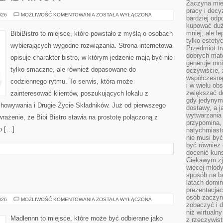
Zaczyna mieć
pracy i decy
DRUGIE
026
MOŻLIWOŚĆ KOMENTOWANIA
ZOSTAŁA WYŁĄCZONA
bardziej odp
ŻYCIE
kupować duż
SKŁADNIKÓW
mniej, ale l
BibiBistro to miejsce, które powstało z myślą o osobach
tylko estety
wybierających wygodne rozwiązania. Strona internetowa
Przedmiot tr
dobrych mate
opisuje charakter bistro, w którym jedzenie mają być nie
generuje mni
tylko smaczne, ale również dopasowane do
oczywiście, 
współczesną
codziennego rytmu. To serwis, która może
i w wielu ob
zwiększać d
zainteresować klientów, poszukujących lokalu z
gdy jedynym 
howywania i Drugie Życie Składników. Już od pierwszego
dostawy, a j
wytwarzania
rażenie, że Bibi Bistro stawia na prostotę połączoną z
przypomina, 
o […]
natychmiast
nie musi by
być również
docenić kuns
Ciekawym zja
więcej młody
sposób na ba
latach domi
prezentacjac
osób zaczyna
ŻYCIE
026
MOŻLIWOŚĆ KOMENTOWANIA
ZOSTAŁA WYŁĄCZONA
zobaczyć i d
NA
WSI
niż wirtualn
Madlennn to miejsce, które może być odbierane jako
z rzeczywist