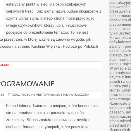
abstrakcyjn
estetyczny punkt w sieci dla osób szukających
sprawczości, 
ciekawych treści. Już sama nazwa buduje skojarzenie z
przesuwania
epoce masow
czymś wyrazistym, dlatego strona może przyciągać
dodatkiem d
przypomnieni
uwagę użytkowników, którzy lubią nietuzinkowe
sensie tworz
podejście do prezentowania tematów. To nie jest
tylko użytec
że wartość c
ka przestrzeń, w której ważne są zarówno wygoda, jak i
doświadczeni
wości na stronie: Kuchnia Wiejska i Podróże po Polskich
zalanym pro
siebie ręczn
dlatego, że 
ślad, nawet 
jedną z najc
RZENIA
W świecie z
automatyzac
czymś z inne
powoli i z d
PROGRAMOWANIE
z tańszymi p
jednak właśn
nowo doceni
NARZĘDZIA
026
MOŻLIWOŚĆ KOMENTOWANIA
ZOSTAŁA WYŁĄCZONA
I
konkretnego
OPROGRAMOWANIE
Rzemiosło po
Firma Ochrona Twierdza to miejsce, które koncentruje
lecz jako o
czasach, gd
się na tematyce spokoju i porządku w sposób
błyskawiczni
zrozumiały. Strona została opracowana z myślą o
praca odzysk
przedmiot mo
osobach, firmach i instytucjach, które poszukują
Rzemieślnik 