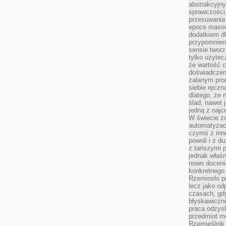
abstrakcyjn
sprawczości, 
przesuwania
epoce masow
dodatkiem d
przypomnieni
sensie tworz
tylko użytec
że wartość c
doświadczeni
zalanym pro
siebie ręczn
dlatego, że 
ślad, nawet 
jedną z najc
W świecie z
automatyzac
czymś z inne
powoli i z d
z tańszymi p
jednak właśn
nowo doceni
konkretnego
Rzemiosło po
lecz jako o
czasach, gd
błyskawiczni
praca odzysk
przedmiot mo
Rzemieślnik 