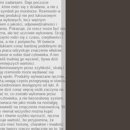
ymi zadaniami. Daje poczucie
które rodzi się z działania, a nie z
 symboli po monitorze. Rzemiosło w
ej produkcji nie jest luksusowym
la wybranych, lecz ważnym
em o jakości, odpowiedzialności i
enia. Pokazuje, że rzecz może być nie
zna, ale też uczciwie wykonana. Uczy,
zęsto rodzi się z czasu, cierpliwości i
a, a nie z pośpiechu. W świecie
duktami coraz bardziej podobnymi do
a praca odzyskuje znaczenie właśnie
niesie w sobie ślad człowieka. A ten
jeśli trudniej go wycenić, bywa dziś
enniejszych wartości.
dominowanym przez szybkość, skalę i
ję rzemiosło może wydawać się
j epoki. Produkty wytwarzane ręcznie,
użą uwagą często przegrywają w starciu
rzedmiotami dostępnymi od ręki. A
ie dziś coraz więcej osób zaczyna na
ać to, co zostało wykonane przez
 człowieka, a nie bezosobowy system.
wraca nie jako moda na nostalgię,
dpowiedź na zmęczenie masowością. W
y niemal wszystko można kupić
e i równie szybko wyrzucić, ręczna
uje wartość, bo przypomina, że
że mieć historię, charakter i trwałość.
nie tworzy rzeczy wyłącznie po to, by