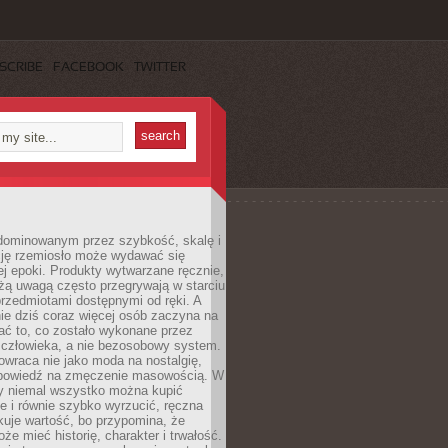
SCRIBE
FACEBOOK
TWITTER
dominowanym przez szybkość, skalę i
ję rzemiosło może wydawać się
j epoki. Produkty wytwarzane ręcznie,
użą uwagą często przegrywają w starciu
rzedmiotami dostępnymi od ręki. A
ie dziś coraz więcej osób zaczyna na
ać to, co zostało wykonane przez
 człowieka, a nie bezosobowy system.
wraca nie jako moda na nostalgię,
dpowiedź na zmęczenie masowością. W
y niemal wszystko można kupić
e i równie szybko wyrzucić, ręczna
uje wartość, bo przypomina, że
że mieć historię, charakter i trwałość.