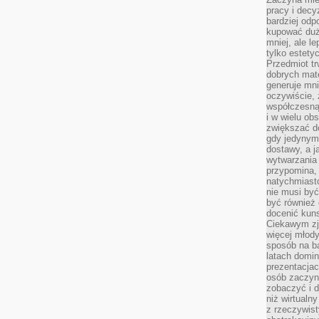
pracy i decy
bardziej odp
kupować duż
mniej, ale l
tylko estety
Przedmiot tr
dobrych mate
generuje mni
oczywiście, 
współczesną
i w wielu ob
zwiększać d
gdy jedynym 
dostawy, a j
wytwarzania
przypomina, 
natychmiast
nie musi by
być również
docenić kuns
Ciekawym zja
więcej młody
sposób na ba
latach domi
prezentacjac
osób zaczyna
zobaczyć i d
niż wirtualn
z rzeczywist