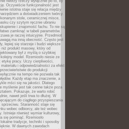
nie tworzy rzeczy wyłącznie po to, by
cję. Oczywiście funkcjonalność jest
ównie istotna staje się relacja między
 narzędziem a doświadczeniem twórcy.
konanym stole, ceramicznej misce,
asku czy szytym ręcznie ubraniu
skupienie i znajomość fachu. To nie są
 łatwo zamknąć w tabeli parametrów.
zuwa je raczej intuicyjnie. Przedmiot
uwagą ma inną obecność. Często jest
ły, lepiej się starzeje i budzi większe
 niż produkt masowy, który od
jektowany był z myślą o szybkiej
kolejny model. Rzemiosło niesie ze
 etykę pracy. Uczy cierpliwości,
materiału i odpowiedzialności za efekt
rzeciwieństwie do produkcji
wyłącznie na tempo nie pozwala tak
błędów. Każdy etap ma znaczenie, a
kle mści się na jakości. Dlatego
e myślenie jest tak cenne także poza
tatem. Pokazuje, że warto robić
dnie, nawet jeśli trwa to dłużej. W
hęcającym do ciągłego przyspieszania
t sprzeciwu. Staranność staje się
nku wobec odbiorcy, ale też wobec
y. Istnieje również wymiar kulturowy,
da się pominąć. Rzemiosło
lokalne tradycje, techniki i sposoby
pięknie. W dawnych zawodach