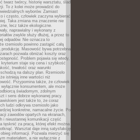
 twarz twórcy, historię warsztatu, ślad
zji. To z kolei może prowadzić do
owiedzialnych wyborów. Zamiast
o i często, człowiek zaczyna wybierać
epiej. Taka zmiana ma znaczenie nie
czne, lecz także ekologiczne.
wały, naprawialny i wykonany z
riałów zwykle służy dłużej, a przez to
ej odpadów. Nie oznacza to
że rzemiosło powinno zastąpić całą
 produkcję. Masowość bywa potrzebna
szarach pozwala obniżać koszty oraz
ostępność. Problem pojawia się wtedy,
kryterium staje się cena i szybkość
akość, trwałość oraz warunki
 schodzą na dalszy plan. Rzemiosło
że istnieją inne wartości niż
owość. Przypomina także, że człowiek
ć wyłącznie konsumentem, ale może
 odbiorcą świadomym, zdolnym
zt i sens dobrze wykonanej pracy.
wiskiem jest także to, że coraz
ch ludzi odkrywa rzemiosło jako
rdziej konkretne, namacalne życie. Po
nacji zawodów opartych na ekranach,
h i nieustannej komunikacji część
 tęsknić za pracą, której efekt można
otknąć. Warsztat daje inną satysfakcję
y obieg informacji. Pozwala mierzyć się
ym materiałem, a nie wyłącznie z