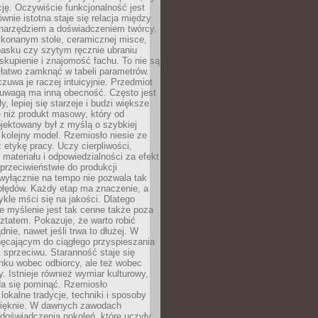
cję. Oczywiście funkcjonalność jest
ównie istotna staje się relacja między
 narzędziem a doświadczeniem twórcy.
konanym stole, ceramicznej misce,
asku czy szytym ręcznie ubraniu
skupienie i znajomość fachu. To nie są
 łatwo zamknąć w tabeli parametrów.
zuwa je raczej intuicyjnie. Przedmiot
uwagą ma inną obecność. Często jest
ły, lepiej się starzeje i budzi większe
 niż produkt masowy, który od
jektowany był z myślą o szybkiej
kolejny model. Rzemiosło niesie ze
 etykę pracy. Uczy cierpliwości,
materiału i odpowiedzialności za efekt
rzeciwieństwie do produkcji
wyłącznie na tempo nie pozwala tak
błędów. Każdy etap ma znaczenie, a
kle mści się na jakości. Dlatego
e myślenie jest tak cenne także poza
tatem. Pokazuje, że warto robić
dnie, nawet jeśli trwa to dłużej. W
hęcającym do ciągłego przyspieszania
t sprzeciwu. Staranność staje się
nku wobec odbiorcy, ale też wobec
y. Istnieje również wymiar kulturowy,
da się pominąć. Rzemiosło
lokalne tradycje, techniki i sposoby
pięknie. W dawnych zawodach
doświadczenia pokoleń, które uczyły