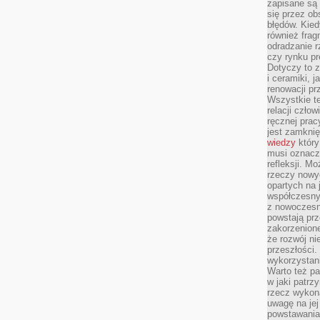
zapisane są 
się przez ob
błędów. Kied
również frag
odradzanie r
czy rynku pr
Dotyczy to z
i ceramiki, j
renowacji p
Wszystkie t
relacji czło
ręcznej prac
jest zamkni
wiedzy
który
musi oznacz
refleksji. M
rzeczy nowyc
opartych na 
współczesny
z nowoczesn
powstają prz
zakorzenion
że rozwój ni
przeszłości
wykorzystani
Warto też pa
w jaki patr
rzecz wykona
uwagę na jej
powstawania