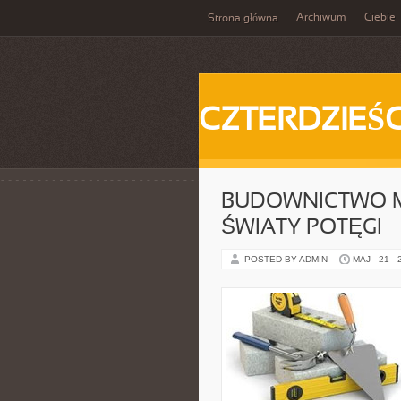
Archiwum
Ciebie
Strona główna
CZTERDZIEŚC
BUDOWNICTWO MI
ŚWIATY POTĘGI
POSTED BY ADMIN
MAJ - 21 -