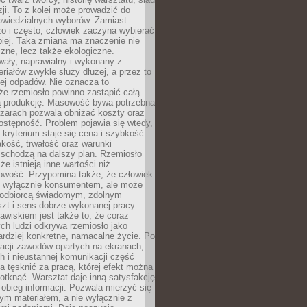
zji. To z kolei może prowadzić do
owiedzialnych wyborów. Zamiast
o i często, człowiek zaczyna wybierać
epiej. Taka zmiana ma znaczenie nie
czne, lecz także ekologiczne.
wały, naprawialny i wykonany z
riałów zwykle służy dłużej, a przez to
ej odpadów. Nie oznacza to
że rzemiosło powinno zastąpić całą
 produkcję. Masowość bywa potrzebna
szarach pozwala obniżać koszty oraz
ostępność. Problem pojawia się wtedy,
kryterium staje się cena i szybkość
akość, trwałość oraz warunki
 schodzą na dalszy plan. Rzemiosło
że istnieją inne wartości niż
owość. Przypomina także, że człowiek
ć wyłącznie konsumentem, ale może
 odbiorcą świadomym, zdolnym
zt i sens dobrze wykonanej pracy.
wiskiem jest także to, że coraz
ch ludzi odkrywa rzemiosło jako
rdziej konkretne, namacalne życie. Po
nacji zawodów opartych na ekranach,
h i nieustannej komunikacji część
 tęsknić za pracą, której efekt można
otknąć. Warsztat daje inną satysfakcję
y obieg informacji. Pozwala mierzyć się
ym materiałem, a nie wyłącznie z