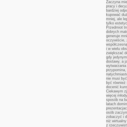
Zaczyna mieć
pracy i decy
bardziej odp
kupować duż
mniej, ale l
tylko estety
Przedmiot tr
dobrych mate
generuje mni
oczywiście, 
współczesną
i w wielu ob
zwiększać d
gdy jedynym 
dostawy, a j
wytwarzania
przypomina, 
natychmiast
nie musi by
być również
docenić kuns
Ciekawym zja
więcej młody
sposób na ba
latach domi
prezentacjac
osób zaczyna
zobaczyć i d
niż wirtualn
z rzeczywist