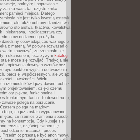
serwację, praktykę i poprawianie
y zanika warsztat, często znika
ment pamięci miejsca. Dlatego
zemiosła nie jest tylko kwestią estetyki
emium, ale także ochrony dziedzictwa.
arówno stolarstwa, tkactwa, kowalstwa
ak i piekarstwa, introligatorstwa czy
rzedmiotów codziennego użytku.
e dziedziny opowiadają coś ważnego o
wieka z materią. W połowie rozważań o
y warto zauważyć, że rzemiosło nie
ętym skansenem, lecz żywym
katalog
 stale może się rozwijać. Tradycja nie
ać kopiowania dawnych wzorów bez
oże być punktem wyjścia do tworzenia
h, bardziej współczesnych, ale wciąż
jakości i uważności. Wielu
ch rzemieślników łączy dawne techniki
ym projektowaniem, dzięki czemu
edmioty piękne, funkcjonalne i
e w konkretnym fachu. To dowód na to,
e zawsze polega na porzucaniu
. Czasem polega na mądrym
u tego, co już zostało wypracowane.
miętać, że rzemiosło zmienia sposób,
zymy na konsumpcję. Gdy kupuje się
ną ręcznie, częściej zwraca się
 pochodzenie, materiał i proces
. Przedmiot przestaje być anonimowy.
 twarz twórcy, historię warsztatu, ślad