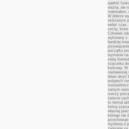
spełnić funk
ważna, ale r
materiałem,
W dobrze wy
skórzanym p
widać czas, 
cechy, które
Człowiek odc
wykonany z 
bardziej trwa
przywiązanie
początku pro
wymianie na 
sobą również
szacunku do 
końcowy. W p
nastawionej 
łatwo ukryć 
pośpiech zwy
rzemieślnicz
samym warsz
rzeczy porzą
świecie zac
to niemal ak
formą szacu
własnej prac
którego nie 
przechowuje 
myślenia o 
zapisane są 