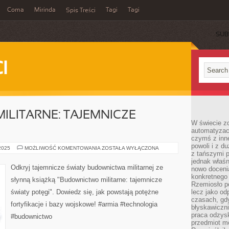
Coma
Mirinda
Tagi
Tagi
Spis Treści
SUB
I
LITARNE: TAJEMNICZE
W świecie z
automatyzac
czymś z inne
powoli i z d
BUDOWNICTWO
 2025
MOŻLIWOŚĆ KOMENTOWANIA
ZOSTAŁA WYŁĄCZONA
z tańszymi p
MILITARNE:
TAJEMNICZE
jednak właśn
ŚWIATY
Odkryj tajemnicze światy budownictwa militarnej ze
nowo doceni
POTĘGI
konkretnego
słynną książką "Budownictwo militarne: tajemnicze
Rzemiosło po
światy potęgi". Dowiedz się, jak powstają potężne
lecz jako o
czasach, gd
fortyfikacje i bazy wojskowe! #armia #technologia
błyskawiczni
praca odzysk
#budownictwo
przedmiot mo