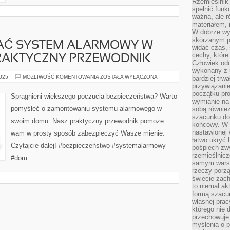
Rzemieślnik 
spełnić funk
ważna, ale r
materiałem,
W dobrze wy
skórzanym p
AĆ SYSTEM ALARMOWY W
widać czas, 
cechy, które
RAKTYCZNY PRZEWODNIK
Człowiek odc
wykonany z 
JAK
2025
MOŻLIWOŚĆ KOMENTOWANIA
ZOSTAŁA WYŁĄCZONA
bardziej trwa
ZAMONTOWAĆ
przywiązanie
SYSTEM
początku pro
ALARMOWY
Spragnieni większego poczucia bezpieczeństwa? Warto
W
wymianie na 
SWOIM
pomyśleć o zamontowaniu systemu alarmowego w
sobą również
DOMU:
PRAKTYCZNY
szacunku do 
swoim domu. Nasz praktyczny przewodnik pomoże
PRZEWODNIK
końcowy. W p
nastawionej 
wam w prosty sposób zabezpieczyć Wasze mienie.
łatwo ukryć 
Czytajcie dalej! #bezpieczeństwo #systemalarmowy
pośpiech zwy
rzemieślnicz
#dom
samym warsz
rzeczy porzą
świecie zac
to niemal ak
formą szacu
własnej prac
którego nie 
przechowuje 
myślenia o 