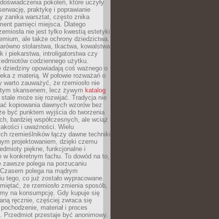
doświadczenia pokoleń, które uczyły
serwację, praktykę i poprawianie
y zanika warsztat, często znika
ment pamięci miejsca. Dlatego
zemiosła nie jest tylko kwestią estetyki
emium, ale także ochrony dziedzictwa.
arówno stolarstwa, tkactwa, kowalstwa
ak i piekarstwa, introligatorstwa czy
rzedmiotów codziennego użytku.
e dziedziny opowiadają coś ważnego o
wieka z materią. W połowie rozważań o
y warto zauważyć, że rzemiosło nie
ętym skansenem, lecz żywym
katalog
 stale może się rozwijać. Tradycja nie
ać kopiowania dawnych wzorów bez
oże być punktem wyjścia do tworzenia
h, bardziej współczesnych, ale wciąż
jakości i uważności. Wielu
ch rzemieślników łączy dawne techniki
ym projektowaniem, dzięki czemu
edmioty piękne, funkcjonalne i
e w konkretnym fachu. To dowód na to,
e zawsze polega na porzucaniu
. Czasem polega na mądrym
u tego, co już zostało wypracowane.
miętać, że rzemiosło zmienia sposób,
zymy na konsumpcję. Gdy kupuje się
ną ręcznie, częściej zwraca się
 pochodzenie, materiał i proces
. Przedmiot przestaje być anonimowy.