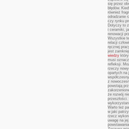
się przez ob
błędów. Kied
również frag
odradzanie r
czy rynku pr
Dotyczy to z
i ceramiki, j
renowacji p
Wszystkie t
relacji czło
ręcznej prac
jest zamkni
wiedzy
który
musi oznacz
refleksji. M
rzeczy nowyc
opartych na 
współczesny
z nowoczesn
powstają prz
zakorzenion
że rozwój ni
przeszłości
wykorzystani
Warto też pa
w jaki patr
rzecz wykona
uwagę na jej
powstawania
Zaczyna mieć