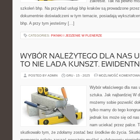
zakresie. Tak na pewno mo
szkoleń bhp. Na przykład usługi bhp kraków są prowadzone przez
dokumentnie doświadczeni w tym temacie, posiadają wykształceni
bhp. A przy tym jesteśmy […]
CATEGORIES:
PIKNIKI I JEDZENIE W PLENERZE
WYBÓR NALEŻYTEGO DLA NAS U
TO NIE LADA KUNSZT. EWIDENTN
POSTED BY ADMIN
GRU - 15 - 2025
MOŻLIWOŚĆ KOMENTOWA
Wybór właściwego dla nas u
sztuka. Jak najbardziej W 
możemy sobie pozwolić dokł
tylko mamy do tego kongrue
jednak los może się od nas
nam uciekać przez palce. T
skutkowało tym, że zdołamy zostać bez środków do życia. Skut
momencie należy zacząć poważnie myśleć o ulokowaniu pieniędzy