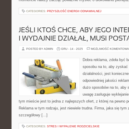
CATEGORIES:
PRZYSZŁOŚĆ ENERGII ODNAWIALNEJ
JEŚLI KTOŚ CHCE, ABY JEGO INT
I WYDAJNIE DZIAŁAŁ, MUSI POST
POSTED BY ADMIN
GRU - 14 - 2025
MOŻLIWOŚĆ KOMENTOWA
Dobra reklama, zdoła być b
sposobu na to, aby zyskać 
działalności, jest koniecz
odpowiedniej jakości reklam
dużo sposobów na to, aby s
uwagę zasługuje wyklejani
tym mieście jest to jedna z najlepszych ofert, z której na pewno 
Reklama w tym rodzaju, jest niewiele trudna. Firma, jaka się tym 
szczegółowy […]
CATEGORIES:
STRES I WYPALENIE RODZICIELSKIE