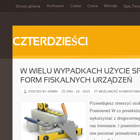
Archiwum
Ciebie
Coma
Mirinda
Strona główna
Spis Treśc
CZTERDZIEŚCI
W WIELU WYPADKACH UŻYCIE S
FORM FISKALNYCH URZĄDZEŃ
POSTED BY ADMIN
GRU - 16 - 2025
MOŻLIWOŚĆ KOMENTOWA
Przewidujesz otworzyć osob
Powinieneś W co poniektó
wykorzystać z drogocennego
nas kierowane. I powinniśm
one pozostać prowadzone 