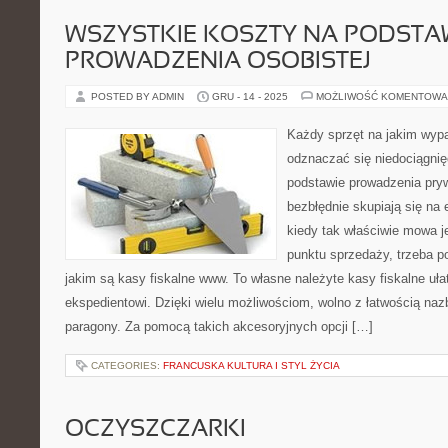
WSZYSTKIE KOSZTY NA PODSTA
PROWADZENIA OSOBISTEJ
POSTED BY ADMIN
GRU - 14 - 2025
MOŻLIWOŚĆ KOMENTOWA
Każdy sprzęt na jakim wy
odznaczać się niedociągnię
podstawie prowadzenia pryw
bezbłędnie skupiają się na
kiedy tak właściwie mowa j
punktu sprzedaży, trzeba p
jakim są kasy fiskalne www. To własne należyte kasy fiskalne uł
ekspedientowi. Dzięki wielu możliwościom, wolno z łatwością nazb
paragony. Za pomocą takich akcesoryjnych opcji […]
CATEGORIES:
FRANCUSKA KULTURA I STYL ŻYCIA
OCZYSZCZARKI