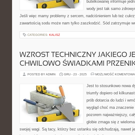
butelkowanej informuje jedn
wody jest tak samo zdrowy
Jeśli więc mamy problemy z sercem, nadciśnieniem lub też cukrz
zawartością sodu może nam tylko zaszkodzić. Sód zatrzymuje w
CATEGORIES:
KALISZ
WZROST TECHNICZNY JAKIEGO J
CHWILOWO ŚWIADKAMI PRZENI
POSTED BY ADMIN
GRU - 23 - 2025
MOŻLIWOŚĆ KOMENTOWA
Jest to stosunkowo nowa dy
triumfy dopiero od kilkunas
prób dotarcia do ludzi i wm
wygląd choć ma znaczenie 
pozorem najważniejszy, ca
globie zmaga się z wielom
swojej wagi. Są tacy, którzy bez ustanku się odchudzają, nawet j