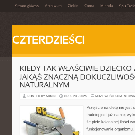
Archiwum
Ciebie
Coma
Mirinda
Strona główna
Spis Treśc
CZTERDZIEŚCI
KIEDY TAK WŁAŚCIWIE DZIECKO
JAKĄŚ ZNACZNĄ DOKUCZLIWOŚ
NATURALNYM
POSTED BY ADMIN
GRU - 23 - 2025
MOŻLIWOŚĆ KOMENTOWA
Przejście na dietę nie jest
trudniej jest już na niej w
że picie kolosalnej ilości 
funkcjonowanie organizmu. 