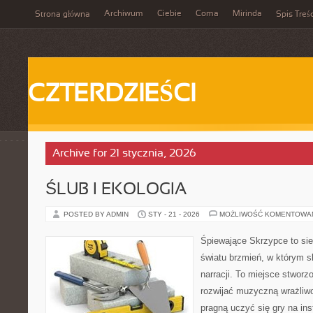
Archiwum
Ciebie
Coma
Mirinda
Strona główna
Spis Treśc
CZTERDZIEŚCI
Archive for 21 stycznia, 2026
ŚLUB I EKOLOGIA
POSTED BY ADMIN
STY - 21 - 2026
MOŻLIWOŚĆ KOMENTOWA
Śpiewające Skrzypce to si
światu brzmień, w którym s
narracji. To miejsce stworz
rozwijać muzyczną wrażliwo
pragną uczyć się gry na i