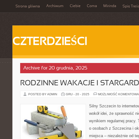
Archiwum
Ciebie
Coma
Mirinda
Strona główna
Spis Treśc
CZTERDZIEŚCI
Archive for 20 grudnia, 2025
RODZINNE WAKACJE I STARGAR
POSTED BY ADMIN
GRU - 20 - 2025
MOŻLIWOŚĆ KOMENTOWA
Silny Szczecin to internet
wokół idei, że sprawność ni
wynikiem regularnej pracy.
o osobach z Szczecina i oko
miejsca – niezależnie od te