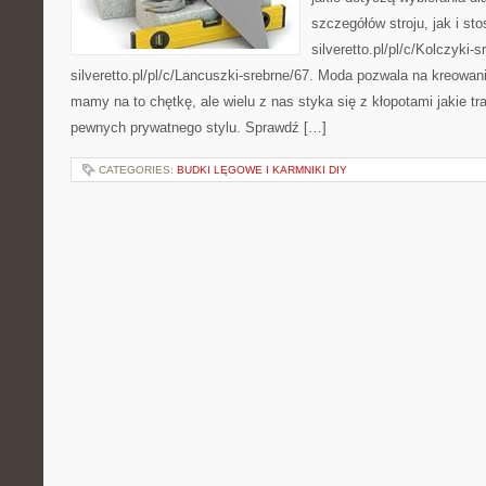
szczegółów stroju, jak i s
silveretto.pl/pl/c/Kolczyki-s
silveretto.pl/pl/c/Lancuszki-srebrne/67. Moda pozwala na kreowan
mamy na to chętkę, ale wielu z nas styka się z kłopotami jakie tr
pewnych prywatnego stylu. Sprawdź […]
CATEGORIES:
BUDKI LĘGOWE I KARMNIKI DIY