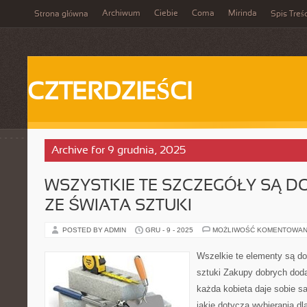
Archiwum
Ciebie
Coma
Mirinda
Strona główna
Spis Treśc
CZTERDZIEŚCI
Archive for 9 grudnia, 2025
WSZYSTKIE TE SZCZEGÓŁY SĄ 
ZE ŚWIATA SZTUKI
POSTED BY ADMIN
GRU - 9 - 2025
MOŻLIWOŚĆ KOMENTOWAN
Wszelkie te elementy są d
sztuki Zakupy dobrych dod
każda kobieta daje sobie s
jakie dotyczą wybierania dl