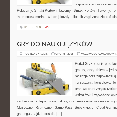
wyprawy i jednocześnie roz
Polecamy: Smaki Portów i Tawerny i Smaki Portów i Tawerny. Tem
internetowa marina, w której każdy miłośnik żagli znajdzie coś dla
CATEGORIES:
OMAN
GRY DO NAUKI JĘZYKÓW
POSTED BY ADMIN
GRU - 5 - 2025
MOŻLIWOŚĆ KOMENTOWAN
Portal GryPoradnik.pl to k
graczy, który zbiera w jedn
recenzje oraz zapowiedzi g
i urządzenia konsolowe. To
oraz weterani znajdą rzetel
wskazówki i wyważone opin
zaplanować kolejne growe zakupy oraz maksymalnie cieszyć się 
Muzyczne i Rytmiczne i Game Pass, Subskrypcje i Cloud Gaming.
gamingu znajdzie coś dla […]