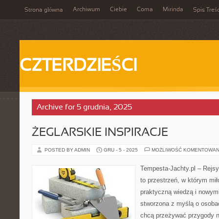
Archiwum
Ciebie
Coma
Mirinda
Strona główna
Spis Treśc
CZTERDZIEŚCI
Archive for 5 grudnia, 2025
ŻEGLARSKIE INSPIRACJE
POSTED BY ADMIN
GRU - 5 - 2025
MOŻLIWOŚĆ KOMENTOWAN
Tempesta-Jachty.pl – Rejsy
to przestrzeń, w którym mi
praktyczną wiedzą i nowymi
stworzona z myślą o osoba
chcą przeżywać przygody n